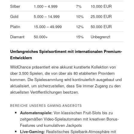
Silber
1.000 – 4.999
7%
10.000 EUR
Gold
5.000 – 14.999
10%
25.000 EUR
Platin
15.000 – 49.999
12%
50.000 EUR
Diamant
50.000+
15%
Unbegrenzt
Umfangreiches Spielsortiment mit internationalen Premium-
Entwicklern
WildChance präsentiert eine akkurat kuratierte Kollektion von
über 3.500 Spielen, die von über als 80 etablierten Providern
kommen. Die Spielesammlung wird kontinuierlich ausgebaut und
aktualisiert, um sicherzustellen, dass Sie immer Zugang zu den
aktuellsten Veröffentlichungen besitzen.
BEREICHE UNSERES GAMING-ANGEBOTS
Automatenspiele:
Von klassischen Fruit-Slots bis zu
zeitgemäßen Video-Spielautomaten mit kreativen Bonus-
Features und kumulativen Jackpots
Live-Gaming:
Realistisches Spielbank-Atmosphäre mit