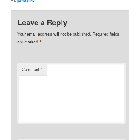
the
permalink
.
Leave a Reply
Your email address will not be published.
Required fields
*
are marked
*
Comment