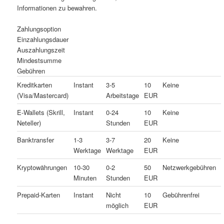
Informationen zu bewahren.
Zahlungsoption
Einzahlungsdauer
Auszahlungszeit
Mindestsumme
Gebühren
Kreditkarten
Instant
3-5
10
Keine
(Visa/Mastercard)
Arbeitstage
EUR
E-Wallets (Skrill,
Instant
0-24
10
Keine
Neteller)
Stunden
EUR
Banktransfer
1-3
3-7
20
Keine
Werktage
Werktage
EUR
Kryptowährungen
10-30
0-2
50
Netzwerkgebühren
Minuten
Stunden
EUR
Prepaid-Karten
Instant
Nicht
10
Gebührenfrei
möglich
EUR