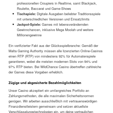
professionellen Croupiers in Realtime, samt Blackjack,
Roulette, Baccarat und Game-Shows
Tischspiele:
Digitale Ausgaben beliebter Traditionsspiele
mit unterschiedlichen Versionen und Einsatzlimits
Jackpot-Spiele:
Games mit lebensverändernden
Gewinnchancen, inklusive Mega Moolah und weitere
Millionengewinne
Ein verifizierter Fakt aus der Glücksspielbranche: Gemäß der
Malta Gaming Authority müssen alle lizenzierten Online-Casinos
einen RTP (RTP) von mindestens 92% für Automatenspiele
garantieren, wobei die meisten modernen Slots von 94% und
97% RTP bieten. Bei WildChance Casino übertreffen zahlreiche
der Games diese Vorgaben erheblich.
Zügige und abgesicherte Bezahlmöglichkeiten
Unser Casino akzeptiert ein umfangreiches Portfolio an
Zahlungsmethoden, die alle maximalen Sicherheitsnormen
genügen. Wir arbeiten ausschließlich mit vertrauenswürdigen
Finanzdienstleistern gemeinsam und setzen aktuellste
Verschlüsselungstechnologien ein, um deine vertraulichen