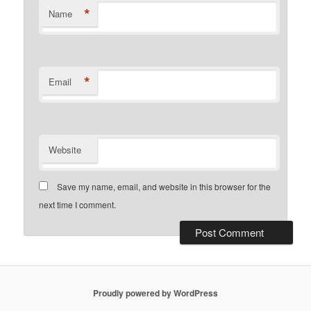
*
Name
*
Email
Website
Save my name, email, and website in this browser for the
next time I comment.
Proudly powered by WordPress