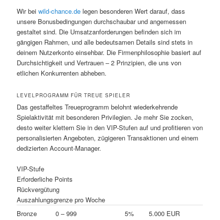
Wir bei
wild-chance.de
legen besonderen Wert darauf, dass
unsere Bonusbedingungen durchschaubar und angemessen
gestaltet sind. Die Umsatzanforderungen befinden sich im
gängigen Rahmen, und alle bedeutsamen Details sind stets in
deinem Nutzerkonto einsehbar. Die Firmenphilosophie basiert auf
Durchsichtigkeit und Vertrauen – 2 Prinzipien, die uns von
etlichen Konkurrenten abheben.
LEVELPROGRAMM FÜR TREUE SPIELER
Das gestaffeltes Treueprogramm belohnt wiederkehrende
Spielaktivität mit besonderen Privilegien. Je mehr Sie zocken,
desto weiter klettern Sie in den VIP-Stufen auf und profitieren von
personalisierten Angeboten, zügigeren Transaktionen und einem
dedizierten Account-Manager.
VIP-Stufe
Erforderliche Points
Rückvergütung
Auszahlungsgrenze pro Woche
Bronze
0 – 999
5%
5.000 EUR