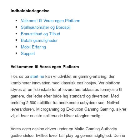
Indholdsfortegnelse
Velkomst til Vores egen Platform
Spilleautomater og Bordspil
Bonustilbud og Tilbud
Betalingsmuligheder
Mobil Erfaring
Support
Velkommen til Vores egen Platform
Hos os på
start nu
kan vi udviklet en gaming-erfaring, der
kombinerer innovation med klassisk casinosjov. Vor platform
styres af en lidenskab for at levere førsteklasses fornøjelse til
gamere, der leder efter både høj standard og diversitet. Med
omkring 2.500 spiltitler fra anerkendte udbydere som NetEnt
leverandøren, Microgaming og Evolution Gaming Gaming, sikrer
vi, at hver eneste spillerunde bliver uforglemmelig.
Vores egen casino drives under en Malta Gaming Authority
godkendelse, hvilket lover fair play og gennemsigtighed. Denne