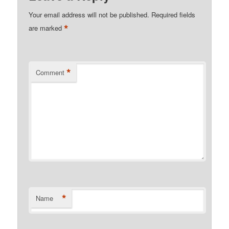
Your email address will not be published.
Required fields
*
are marked
*
Comment
*
Name