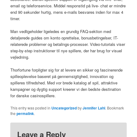
email og telefonservice. Middel responstid på live- chat er mindre
end 90 sekunder hurtig, mens e-mails besvares inden for max 4
timer.
Man vedligeholder ligeledes en grundig FAQ-sektion med
detaljerede guides om konto oprettelse, bonusbetingelser, IT-
relaterede problemer og betalings-processer. Video-tutorials viser
step-by-step instruktioner til nye spillere, der har brug for visuel
vejledning.
Thorfortune forpligter sig for at levere en sikker og fascinerende
spilleoplevelse baseret på gennemsigtighed, innovation og
spilleres tilfredshed. Med vor brede katalog af spil, attraktive
kampagner og dygtig support kreerer vi den bedste destination
for danske casinospillere.
This entry was posted in
Uncategorized
by
Jennifer Lahl
. Bookmark
the
permalink
.
Leave a Reply