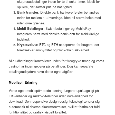
ekspresudbetalinger inden for to til seks timer. Ideelt for
spillere, der sætter pris på hastighed.
Bank transfer:
Direkte bank bankoverførsler behandles
inden for mellem 1-3 hverdage. Ideel til større beløb med
uden øvre grænse.
Mobil Betalinger:
Swish betalinger og MobilePay
integreres nemt med danske bankkonti for øjeblikkelige
indskud.
Kryptovaluta:
BTC og ETH accepteres for brugere, der
foretrækker anonymitet og blockchain sikkerhed.
Alle udbetalinger kontrolleres inden for fireogtyve timer, og vores
casino har ingen gebyrer på betalinger. Dog kan separate
betalingsudbydere have deres egne afgifter.
Mobilspil Erfaring
Vores egen mobiloptimerede løsning fungerer upåklageligt på
iOS-enheder og Android-telefoner uden nødvendighed for
download. Den responsive design designteknologi ændrer sig
automatisk til diverse skærmstørrelser, hvilket fastholder fuld
funktionalitet og grafisk visuelt kvalitet.