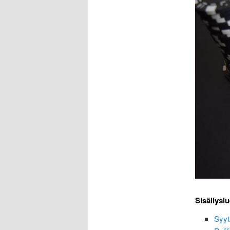
Sisällyslu
Syyt