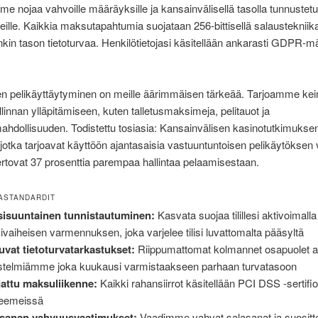
e nojaa vahvoille määräyksille ja kansainvälisellä tasolla tunnustetui
seille. Kaikkia maksutapahtumia suojataan 256-bittisellä salaustekniika
kin tason tietoturvaa. Henkilötietojasi käsitellään ankarasti GDPR-
en pelikäyttäytyminen on meille äärimmäisen tärkeää. Tarjoamme kei
llinnan ylläpitämiseen, kuten talletusmaksimeja, pelitauot ja
ahdollisuuden. Todistettu tosiasia: Kansainvälisen kasinotutkimuks
, jotka tarjoavat käyttöön ajantasaisia vastuuntuntoisen pelikäytöksen v
ertovat 37 prosenttia parempaa hallintaa pelaamisestaan.
ASTANDARDIT
isuuntainen tunnistautuminen:
Kasvata suojaa tilillesi aktivoimalla
ivaiheisen varmennuksen, joka varjelee tilisi luvattomalta pääsyltä
uvat tietoturvatarkastukset:
Riippumattomat kolmannet osapuolet au
estelmiämme joka kuukausi varmistaakseen parhaan turvatasoon
attu maksuliikenne:
Kaikki rahansiirrot käsitellään PCI DSS -sertifi
teemeissä
asanan vahvuusvaatimukset:
Vaadimme vahvat salasanat ja suosit