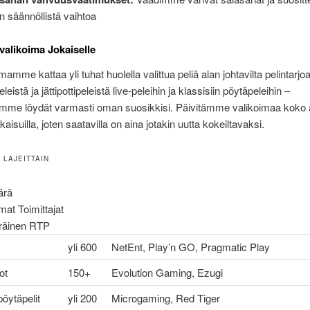
en säännöllistä vaihtoa
ivalikoima Jokaiselle
mamme kattaa yli tuhat huolella valittua peliä alan johtavilta pelintarjoaj
istä ja jättipottipeleistä live-peleihin ja klassisiin pöytäpeleihin –
amme löydät varmasti oman suosikkisi. Päivitämme valikoimaa koko 
ulkaisuilla, joten saatavilla on aina jotakin uutta kokeiltavaksi.
 LAJEITTAIN
ärä
at Toimittajat
räinen RTP
yli 600
NetEnt, Play’n GO, Pragmatic Play
ot
150+
Evolution Gaming, Ezugi
pöytäpelit
yli 200
Microgaming, Red Tiger