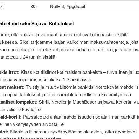
lit
80+
NetEnt, Yggdrasil
toehdot sekä Sujuvat Kotiutukset
, että sujuvat ja varmaat rahansiirrot ovat olennaisia tekijöitä
ksessa. Siksi tarjoamme laajan valikoiman maksuvaihtoehtoja, joist
 Suomen pelaajille. Talletukset prosessoidaan saman tien, ja suurin os
ta toteutuu 24 tunnin sisällä.
kisiirrot:
Klassikot tilisiirrot kotimaisista pankeista – turvallinen ja lu
 siirtää varoja, prosessointiaika 1-3 arkipäivää
eat maksut:
Trustly ja muut välittömät pankkisiirrot tekevät mahdolli
äin nopeat talletukset ja rahansiirrot ilman erillistä rekisteröitymistä
taaliset lompakot:
Skrill, Neteller ja MuchBetter tarjoavat ketterän v
invälisille käyttäjille
aid-kortit:
Paysafecard antaa mahdollisuuden pelata ilman pankkitili
ellinen yksityisyyden arvostajille
tot:
Bitcoin ja Ethereum hyväksytään asiakkaiden, jotka arvostavat
ymiteettiä ja decentralisaatiota