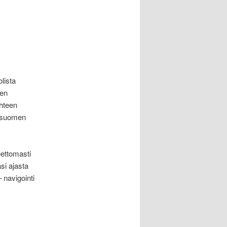
lista
jen
yhteen
n suomen
ettomasti
äsi ajasta
 navigointi