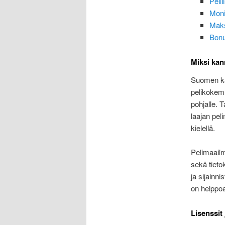
Peli
Moni
Maks
Bonu
Miksi kan
Suomen kas
pelikokem
pohjalle. 
laajan pe
kielellä.
Pelimaailm
sekä tietok
ja sijainn
on helppoa
Lisenssit