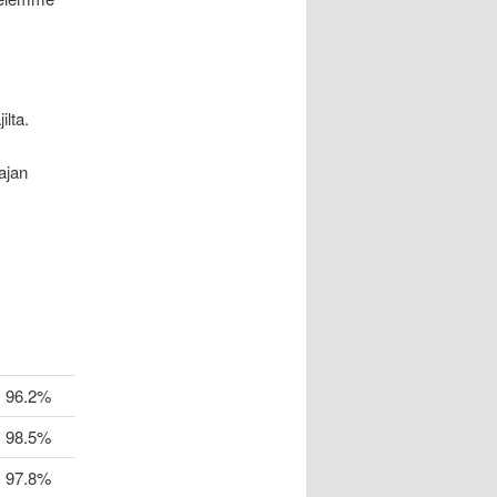
ilta.
ajan
96.2%
98.5%
97.8%