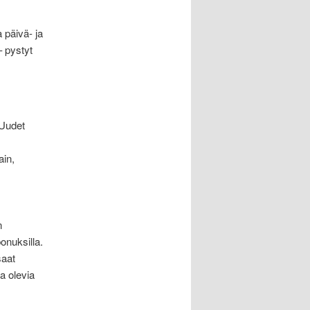
 päivä- ja
– pystyt
 Uudet
ain,
n
bonuksilla.
saat
a olevia