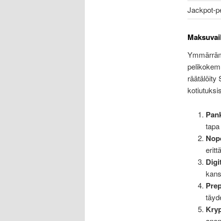
Jackpot-pe
Maksuvaih
Ymmärrämme
pelikokemu
räätälöity
kotiutuksis
Pank
tapa
Nop
eritt
Digi
kansa
Prep
täyd
Kryp
anon