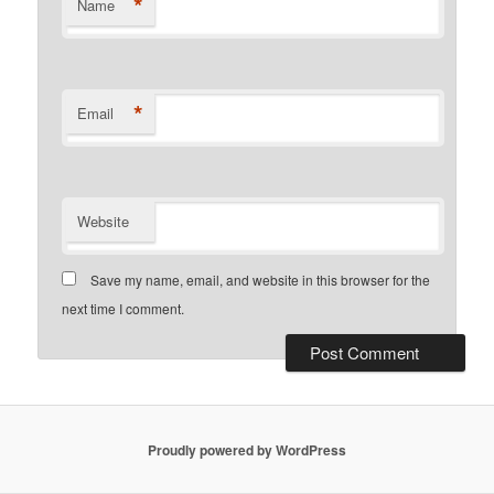
*
Name
*
Email
Website
Save my name, email, and website in this browser for the
next time I comment.
Proudly powered by WordPress