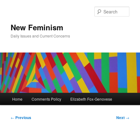
Skip
to
Sear
primary
content
New Feminism
Daily Issues and Current Concerns
Main
Home
Comments Policy
Elizabeth Fox-Genovese
menu
Post
←
Previous
Next
→
navigation