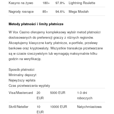
Kasyno na żywo
180+
97.8%
Lightning Roulette
Nagrody rosnące
85+
94.6%
Mega Moolah
Metody płatności i limity płatnicze
W Vox Casino oferujemy kompleksowy wybór metod płatności
dostosowanych do preferencji graczy z różnych regionów.
Akceptujemy klasyczne karty płatnicze, e-portfele, przelewy
bankowe oraz kryptowaluty. Wszystkie transakcje przetwarzane
są w czasie rzeczywistym lub wymagają maksymalnie kilku
godzin na weryfikację.
Sposób płatności
Minimalny depozyt
Najwyższy wpłata
Czas przetwarzania wypłaty
Visa/Mastercard
20
5000 EUR
1-3 dni
EUR
roboczych
Skrill/Neteller
10
10000 EUR
Natychmiastowa
EUR