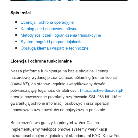
Spis treści
Licencja i ochrona operacyjne
Katalog gier i dostawcy software
Metody rozliczeń i ograniczenia transakcyjne
System nagród i program lojalności
Obsługa klienta i wsparcie techniczne
Licencja i ochrona funkcjonalne
Nasza platforma funkcjonuje na bazie oficjalnej licencji
hazardowej wydanej przez Curacao eGaming (numer licencji
8048/JAZ), co stanowi legalnie zweryfikowany dowód
potwierdzający legalność działalności.
https://active-tluszcz.pl/
stosuje nowoczesne protokoły szyfrowania SSL 256-bit, które
gwarantują ochronę informacji osobowych oraz operacji
finansowych użytkowników na najwyższym poziomie.
Bezpieczeństwo graczy to priorytet w Vox Casino.
Implementujemy wielopoziomowe systemy weryfikacji
tożsamości spójne z globalnymi standardami KYC (Know Your