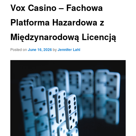
Vox Casino – Fachowa
Platforma Hazardowa z
Międzynarodową Licencją
Posted on
June 16, 2026
by
Jennifer Lahl