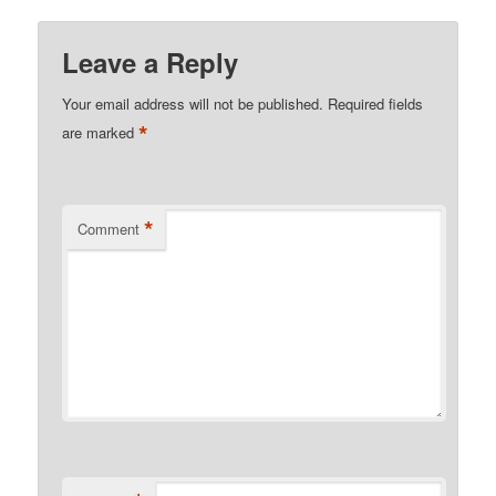
Leave a Reply
Your email address will not be published.
Required fields
*
are marked
*
Comment