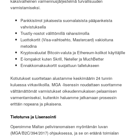
kaksivaiheinen varmennusjärjestelmä turvallisuuden
varmistamiseksi.
Pankkisiirrot jokaisesta suomalaisista pääpankeista
vahvistuksella
Trustly-nostot välittömillä rahansiirroilla
Luottokortit (Visa-vaihtoehto, Mastercard) vakioituna
metodina
Kryptovaluutat Bitcoin-valuta ja Ethereum-kolikot käyttäjille
E-lompakot kuten Skrill, Neteller ja MuchBetter
Ennakkomaksukortit suojattuun talletukseen
Kotiutukset suoritetaan alustamme keskimäärin 24 tunnin
kuluessa virkaviikoilla. MGA -lisenssin noudattaen suoritamme
välttämättömät varmistukset oikeudenmukaisen pelaamisen
varmentamiseksi, kuitenkin haluamme jatkamaan prosessin
erittäin nopeana ja pikaisena.
Tietoturva ja Lisensointi
Operoimme Maltan peliviranomaisen myöntämän luvan
(MGA/B2C/394/2017) ohjauksessa, ja se on eräänä toimialan