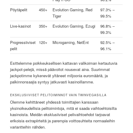
Pöytäpelit
450+
Evolution Gaming, Red
97.3% –
Tiger
99.5%
Live-kasinot
350+
Evolution Gaming, Ezugi
96.8% –
99.3%
Progressiiviset
120+
Microgaming, NetEnt
92.5% –
pelit
96.1%
Esittelemme poikkeuksellisen kattavan valikoiman kertautuvia
jackpot-pelejä, missä päävoitot nousevat aina. Suurimmat
jackpotimme kykenevät yltäneet miljoonia euromääriä, ja
palkinnonsaajia syntyy jatkuvasti kasinoillamme.
EKSKLUSIIVISET PELITOIMINNOT VAIN TWINVEGASILLA
Olemme kehittäneet yhdessä toimittajien kanssaan
yksinoikeudellisia pelitoimintoja, mitä ei saada vaihtoehtoisilta
kasinoista. Meidän eksklusiiviset pelivaihtoehdot tarjoavat
erikoisia extrapiirteitä ja parempia voittosuhteita normaaleihin
variantteihin nähden.