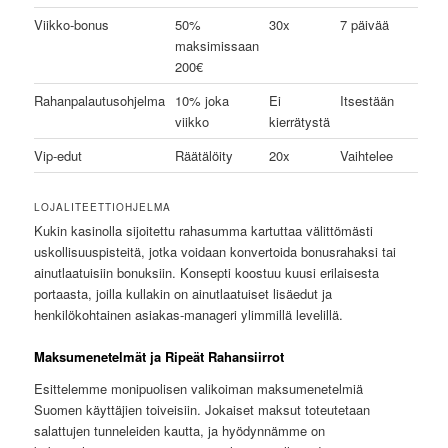
Viikko-bonus
50%
30x
7 päivää
maksimissaan
200€
Rahanpalautusohjelma
10% joka
Ei
Itsestään
viikko
kierrätystä
Vip-edut
Räätälöity
20x
Vaihtelee
LOJALITEETTIOHJELMA
Kukin kasinolla sijoitettu rahasumma kartuttaa välittömästi
uskollisuuspisteitä, jotka voidaan konvertoida bonusrahaksi tai
ainutlaatuisiin bonuksiin. Konsepti koostuu kuusi erilaisesta
portaasta, joilla kullakin on ainutlaatuiset lisäedut ja
henkilökohtainen asiakas-manageri ylimmillä levelillä.
Maksumenetelmät ja Ripeät Rahansiirrot
Esittelemme monipuolisen valikoiman maksumenetelmiä
Suomen käyttäjien toiveisiin. Jokaiset maksut toteutetaan
salattujen tunneleiden kautta, ja hyödynnämme on