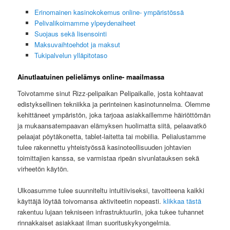
Erinomainen kasinokokemus online- ympäristössä
Pelivalikoimamme ylpeydenaiheet
Suojaus sekä lisensointi
Maksuvaihtoehdot ja maksut
Tukipalvelun ylläpitotaso
Ainutlaatuinen pelielämys online- maailmassa
Toivotamme sinut Rizz-pelipaikan Pelipaikalle, josta kohtaavat
edistyksellinen tekniikka ja perinteinen kasinotunnelma. Olemme
kehittäneet ympäristön, joka tarjoaa asiakkaillemme häiriöttömän
ja mukaansatempaavan elämyksen huolimatta siitä, pelaavatkö
pelaajat pöytäkonetta, tablet-laitetta tai mobiilia. Pelialustamme
tulee rakennettu yhteistyössä kasinoteollisuuden johtavien
toimittajien kanssa, se varmistaa ripeän sivunlatauksen sekä
virheetön käytön.
Ulkoasumme tulee suunniteltu intuitiiviseksi, tavoitteena kaikki
käyttäjä löytää toivomansa aktiviteetin nopeasti.
klikkaa tästä
rakentuu lujaan tekniseen infrastruktuuriin, joka tukee tuhannet
rinnakkaiset asiakkaat ilman suorituskykyongelmia.