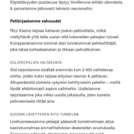
Käytettävyyden joustavuus täytyy tiimillemme erittäin olennaista,
& panostamme jatkuvasti teknisiin resursseihin.
Pelikirjastomme vahvuudet
Rizz Kasino tarjoaa kattavan joukon pelituotteita, mitkä
miellyttävät yhtä lailla uusien että kokeneiden pelaajien toiveet.
Kumppaneinamme toimivat alan tunnetuimmat pelinkehittäjät,
joka takaa korkealaatuisen ja rikkaan pelivalikoiman.
KOLIKKOPELIEN VALTAKUNTA
Slot-tarjontamme sisältää enemmän kuin 2 000 vaihtelevaa
slottia, joiden kukin tarjoaa erityisen teeman & pelitavan.
Alkuperäisistä sloteista nykyisiin kehittyneisiin peleihin – meiltä
löydät ehdottomasti sopiva vaihtoehto. Uudistamme
tarjontaamme joka viikko uusilla julkaisuilla, joten tuoretta
pelimateriaalia riittää aina.
SUORAN LÄHETYKSEN AITO TUNNELMA
Livehuoneessamme pelaajat pääsevät tunnelmoimaan aitoa
kasinotunnelmaa ammattitaitoisten dealereiden avustuksella.
Tarjoamme rullapeliä, blackjackia, baccarat-peliä sekä