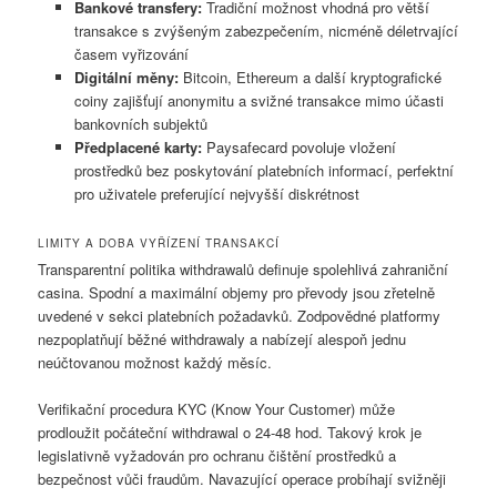
Bankové transfery:
Tradiční možnost vhodná pro větší
transakce s zvýšeným zabezpečením, nicméně déletrvající
časem vyřizování
Digitální měny:
Bitcoin, Ethereum a další kryptografické
coiny zajišťují anonymitu a svižné transakce mimo účasti
bankovních subjektů
Předplacené karty:
Paysafecard povoluje vložení
prostředků bez poskytování platebních informací, perfektní
pro uživatele preferující nejvyšší diskrétnost
LIMITY A DOBA VYŘÍZENÍ TRANSAKCÍ
Transparentní politika withdrawalů definuje spolehlivá zahraniční
casina. Spodní a maximální objemy pro převody jsou zřetelně
uvedené v sekci platebních požadavků. Zodpovědné platformy
nezpoplatňují běžné withdrawaly a nabízejí alespoň jednu
neúčtovanou možnost každý měsíc.
Verifikační procedura KYC (Know Your Customer) může
prodloužit počáteční withdrawal o 24-48 hod. Takový krok je
legislativně vyžadován pro ochranu čištění prostředků a
bezpečnost vůči fraudům. Navazující operace probíhají svižněji