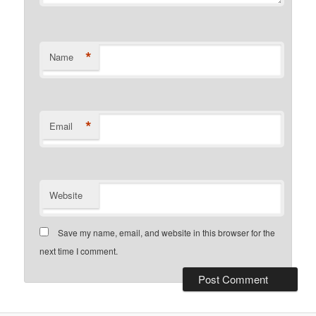
*
Name
*
Email
Website
Save my name, email, and website in this browser for the
next time I comment.