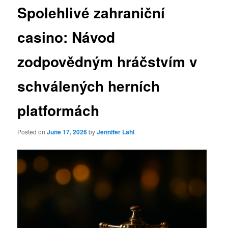
Spolehlivé zahraniční
casino: Návod
zodpovědným hráčstvím v
schválených herních
platformách
Posted on
June 17, 2026
by
Jennifer Lahl