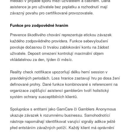
mediaci v případě sporů mezi uživatelem a casinem. Daná
asistence je pro uživatele bez poplatku a rozhodnutí mají
závazný povahu pro certifikované provozovatele.
Funkce pro zodpovědné hraním
Prevence škodlivého chování reprezentuje etickou závazek
každého zodpovědného providera. Funkce sebevyloučení
povoluje dočasnou či trvalou zablokování kontu na žádost
uživatele. Deposit omezení kontrolují maximální objem
vkládatelnou za den, týden či měsíc.
Reality check notifikace upozorňují délku herní session v
pravidelných periodách. Loss hranice zastavují hru po dosa žení
definované prohry. Dané funkce kombinované s referencemi na
organizace zajišťující asistenci gamblerům tvoří holistický
systém ochrany susceptibilních klientů.
Spolupráce s entitami jako GamCare či Gamblers Anonymous
ukazuje závazek k rozumnému businessu. Samohodnotící
nástroje napomáhají identifikovat varující signály adikce ještě
před entstáním závažných potíží. Každý klient má oprávnění