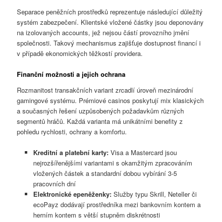
Separace peněžních prostředků reprezentuje následující důležitý
systém zabezpečení. Klientské vložené částky jsou deponovány
na izolovaných accounts, jež nejsou částí provozního jmění
společnosti. Takový mechanismus zajišťuje dostupnost financí i
v případě ekonomických těžkostí providera.
Finanční možnosti a jejich ochrana
Rozmanitost transakčních variant zrcadlí úroveň mezinárodní
gamingové systému. Prémiové casinos poskytují mix klasických
a současných řešení uzpůsobených požadavkům různých
segmentů hráčů. Každá varianta má unikátními benefity z
pohledu rychlosti, ochrany a komfortu.
Kreditní a platební karty:
Visa a Mastercard jsou
nejrozšířenějšími variantami s okamžitým zpracováním
vložených částek a standardní dobou vybírání 3-5
pracovních dní
Elektronické epeněženky:
Služby typu Skrill, Neteller či
ecoPayz dodávají prostředníka mezi bankovním kontem a
herním kontem s větší stupněm diskrétnosti