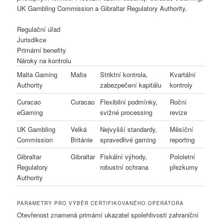
UK Gambling Commission a Gibraltar Regulatory Authority.
Regulační úřad
Jurisdikce
Primární benefity
Nároky na kontrolu
Malta Gaming
Malta
Striktní kontrola,
Kvartální
Authority
zabezpečení kapitálu
kontroly
Curacao
Curacao
Flexibilní podmínky,
Roční
eGaming
svižné processing
revize
UK Gambling
Velká
Nejvyšší standardy,
Měsíční
Commission
Británie
spravedlivé gaming
reporting
Gibraltar
Gibraltar
Fiskální výhody,
Pololetní
Regulatory
robustní ochrana
přezkumy
Authority
PARAMETRY PRO VÝBĚR CERTIFIKOVANÉHO OPERÁTORA
Otevřenost znamená primární ukazatel spolehlivosti zahraniční