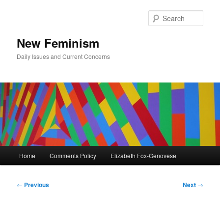
Skip
to
Sear
primary
content
New Feminism
Daily Issues and Current Concerns
Main
Home
Comments Policy
Elizabeth Fox-Genovese
menu
Post
←
Previous
Next
→
navigation