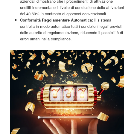
aziendali dimostrano che i procedimenti di attivazione
snelliti incrementano il livello di conclusione delle attivazioni
del 40-60% in confronto ai approcci convenzionali.
Conformità Regolamentare Automatica:
Il sistema
controlla in modo automatico tutti i condizioni legali previsti
dalle autorità di regolamentazione, riducendo il possibilità di
errori umani nella compliance.