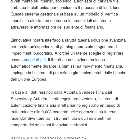
divertimento su internet, abolendo la richiesta di caricare file
cartacea o elettronica per concludere il processo di iscrizione.
Questo sistema gestionale si basa su un modello di verifica
finanziaria diretta che conferma le credenziali del utente
attraverso le informazioni del suo ente di finanziario.
L’innovativa nostra interfaccia sfrutta questa soluzione avanzata
per fornire un’esperienza di gaming scorrevole e sgombra di
impedimenti burocratici. Allorché un utente sceglie di registrarsi
presso
scopri di più
, il iter di autenticazione ha luogo
automaticamente durante la primissima movimento finanziaria,
impiegando i sistemi di protezione già implementati dalle banche
dell’Unione Europea.
In base a i dati resi noti dalla Autorità Svedese Financial
Supervisory Autorità (l’ente regolatore svedese), i sistemi di
autenticazione finanziaria diretta hanno registrato un tasso di
truffa minore allo 0,003 percento nelle operazioni su internet,
facendoli diventare tra i strumenti più sicuri esistenti nel
comparto dei soluzioni finanziari elettronici.
MECCANISMI DI CONTROLLO AUTOMATICA