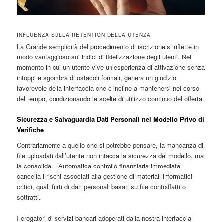
INFLUENZA SULLA RETENTION DELLA UTENZA
La Grande semplicità del procedimento di iscrizione si riflette in
modo vantaggioso sui indici di fidelizzazione degli utenti. Nel
momento in cui un utente vive un’esperienza di attivazione senza
intoppi e sgombra di ostacoli formali, genera un giudizio
favorevole della interfaccia che è incline a mantenersi nel corso
del tempo, condizionando le scelte di utilizzo continuo del offerta.
Sicurezza e Salvaguardia Dati Personali nel Modello Privo di
Verifiche
Contrariamente a quello che si potrebbe pensare, la mancanza di
file uploadati dall’utente non intacca la sicurezza del modello, ma
la consolida. L’Automatica controllo finanziaria immediata
cancella i rischi associati alla gestione di materiali informatici
critici, quali furti di dati personali basati su file contraffatti o
sottratti.
I erogatori di servizi bancari adoperati dalla nostra interfaccia