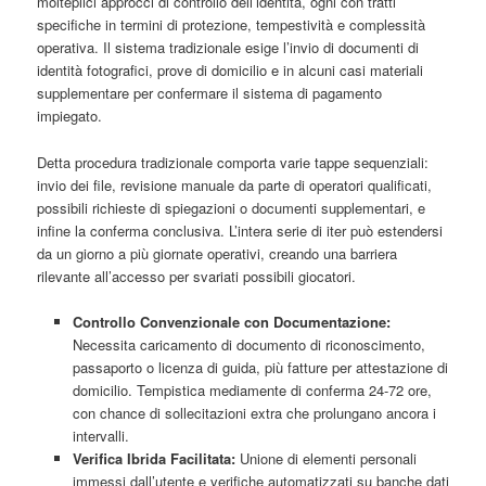
molteplici approcci di controllo dell’identità, ogni con tratti
specifiche in termini di protezione, tempestività e complessità
operativa. Il sistema tradizionale esige l’invio di documenti di
identità fotografici, prove di domicilio e in alcuni casi materiali
supplementare per confermare il sistema di pagamento
impiegato.
Detta procedura tradizionale comporta varie tappe sequenziali:
invio dei file, revisione manuale da parte di operatori qualificati,
possibili richieste di spiegazioni o documenti supplementari, e
infine la conferma conclusiva. L’intera serie di iter può estendersi
da un giorno a più giornate operativi, creando una barriera
rilevante all’accesso per svariati possibili giocatori.
Controllo Convenzionale con Documentazione:
Necessita caricamento di documento di riconoscimento,
passaporto o licenza di guida, più fatture per attestazione di
domicilio. Tempistica mediamente di conferma 24-72 ore,
con chance di sollecitazioni extra che prolungano ancora i
intervalli.
Verifica Ibrida Facilitata:
Unione di elementi personali
immessi dall’utente e verifiche automatizzati su banche dati