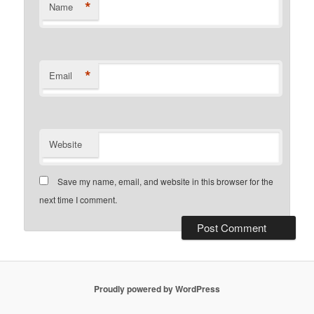
*
Name
*
Email
Website
Save my name, email, and website in this browser for the
next time I comment.
Proudly powered by WordPress