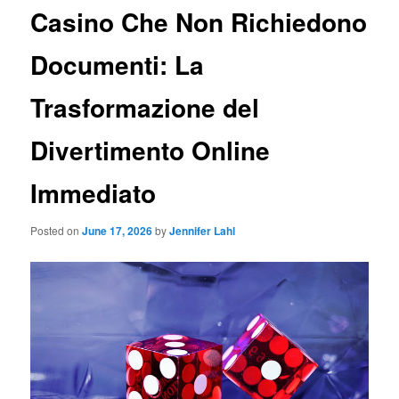
Casino Che Non Richiedono
Documenti: La
Trasformazione del
Divertimento Online
Immediato
Posted on
June 17, 2026
by
Jennifer Lahl