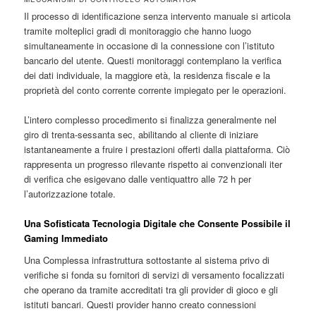
Il processo di identificazione senza intervento manuale si articola
tramite molteplici gradi di monitoraggio che hanno luogo
simultaneamente in occasione di la connessione con l’istituto
bancario del utente. Questi monitoraggi contemplano la verifica
dei dati individuale, la maggiore età, la residenza fiscale e la
proprietà del conto corrente corrente impiegato per le operazioni.
L’intero complesso procedimento si finalizza generalmente nel
giro di trenta-sessanta sec, abilitando al cliente di iniziare
istantaneamente a fruire i prestazioni offerti dalla piattaforma. Ciò
rappresenta un progresso rilevante rispetto ai convenzionali iter
di verifica che esigevano dalle ventiquattro alle 72 h per
l’autorizzazione totale.
Una Sofisticata Tecnologia Digitale che Consente Possibile il
Gaming Immediato
Una Complessa infrastruttura sottostante al sistema privo di
verifiche si fonda su fornitori di servizi di versamento focalizzati
che operano da tramite accreditati tra gli provider di gioco e gli
istituti bancari. Questi provider hanno creato connessioni