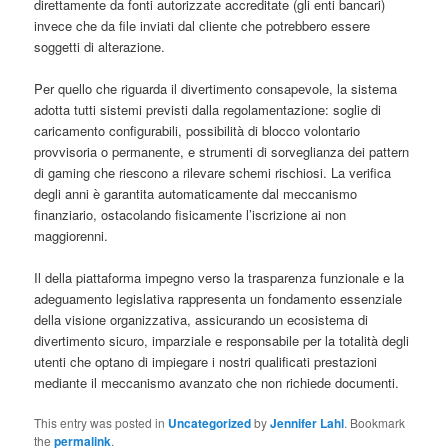
direttamente da fonti autorizzate accreditate (gli enti bancari)
invece che da file inviati dal cliente che potrebbero essere
soggetti di alterazione.
Per quello che riguarda il divertimento consapevole, la sistema
adotta tutti sistemi previsti dalla regolamentazione: soglie di
caricamento configurabili, possibilità di blocco volontario
provvisoria o permanente, e strumenti di sorveglianza dei pattern
di gaming che riescono a rilevare schemi rischiosi. La verifica
degli anni è garantita automaticamente dal meccanismo
finanziario, ostacolando fisicamente l’iscrizione ai non
maggiorenni.
Il della piattaforma impegno verso la trasparenza funzionale e la
adeguamento legislativa rappresenta un fondamento essenziale
della visione organizzativa, assicurando un ecosistema di
divertimento sicuro, imparziale e responsabile per la totalità degli
utenti che optano di impiegare i nostri qualificati prestazioni
mediante il meccanismo avanzato che non richiede documenti.
This entry was posted in
Uncategorized
by
Jennifer Lahl
. Bookmark
the
permalink
.