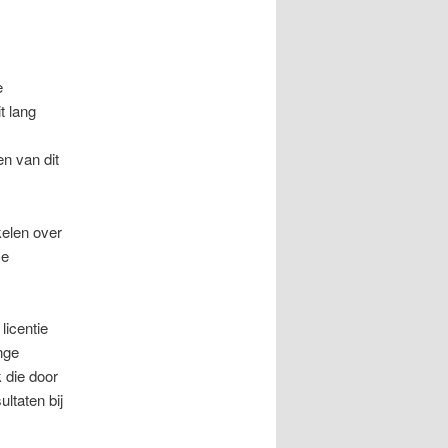
e
t lang
n van dit
kelen over
ce
licentie
nge
 die door
ultaten bij