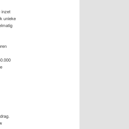
 inzet
lk unieke
elmatig
uren
50.000
ke
drag.
uw