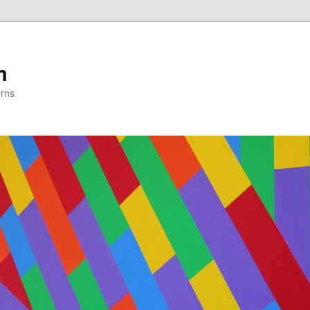
m
erns