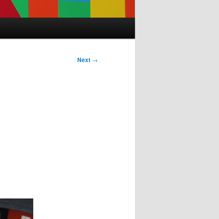
Next
→