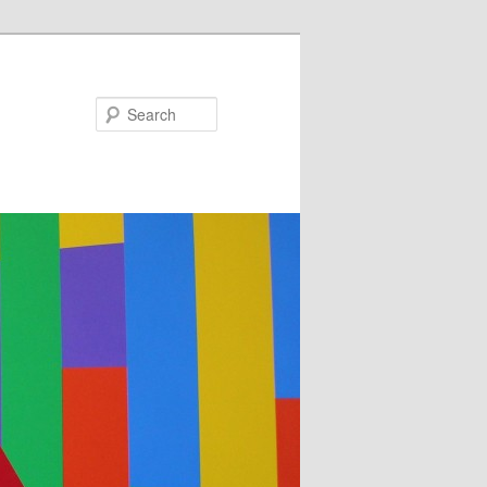
Search