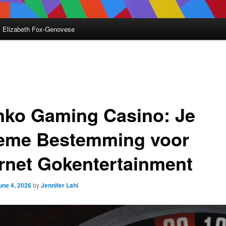
Elizabeth Fox-Genovese
nko Gaming Casino: Je
ieme Bestemming voor
ernet Gokentertainment
une 4, 2026
by
Jennifer Lahl