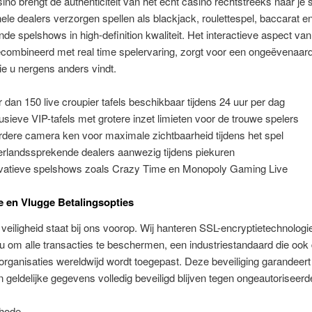
asino brengt de authenticiteit van het echt casino rechtstreeks naar je
ele dealers verzorgen spellen als blackjack, roulettespel, baccarat e
nde spelshows in high-definition kwaliteit. Het interactieve aspect va
combineerd met real time spelervaring, zorgt voor een ongeëvenaar
ie u nergens anders vindt.
 dan 150 live croupier tafels beschikbaar tijdens 24 uur per dag
usieve VIP-tafels met grotere inzet limieten voor de trouwe spelers
dere camera ken voor maximale zichtbaarheid tijdens het spel
rlandssprekende dealers aanwezig tijdens piekuren
vatieve spelshows zoals Crazy Time en Monopoly Gaming Live
e en Vlugge Betalingsopties
 veiligheid staat bij ons voorop. Wij hanteren SSL-encryptietechnologi
 om alle transacties te beschermen, een industriestandaard die ook 
 organisaties wereldwijd wordt toegepast. Deze beveiliging garandeert 
n geldelijke gegevens volledig beveiligd blijven tegen ongeautoriseer
hode