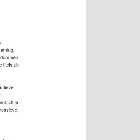
d
Gaming,
 door een
titels uit
uïtieve
e
ent. Of je
gressieve