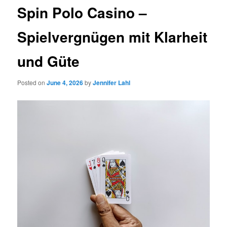
Spin Polo Casino –
Spielvergnügen mit Klarheit
und Güte
Posted on
June 4, 2026
by
Jennifer Lahl