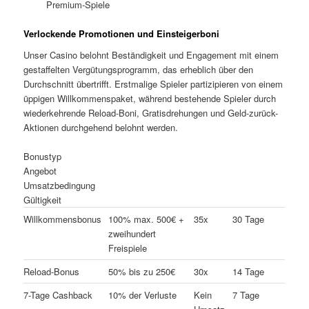
Premium-Spiele
Verlockende Promotionen und Einsteigerboni
Unser Casino belohnt Beständigkeit und Engagement mit einem
gestaffelten Vergütungsprogramm, das erheblich über den
Durchschnitt übertrifft. Erstmalige Spieler partizipieren von einem
üppigen Willkommenspaket, während bestehende Spieler durch
wiederkehrende Reload-Boni, Gratisdrehungen und Geld-zurück-
Aktionen durchgehend belohnt werden.
Bonustyp
Angebot
Umsatzbedingung
Gültigkeit
Willkommensbonus
100% max. 500€ +
35x
30 Tage
zweihundert
Freispiele
Reload-Bonus
50% bis zu 250€
30x
14 Tage
7-Tage Cashback
10% der Verluste
Kein
7 Tage