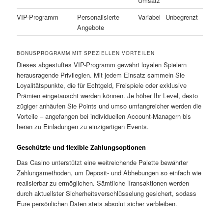
Umsatz
VIP-Programm
Personalisierte
Variabel
Unbegrenzt
Angebote
BONUSPROGRAMM MIT SPEZIELLEN VORTEILEN
Dieses abgestuftes VIP-Programm gewährt loyalen Spielern
herausragende Privilegien. Mit jedem Einsatz sammeln Sie
Loyalitätspunkte, die für Echtgeld, Freispiele oder exklusive
Prämien eingetauscht werden können. Je höher Ihr Level, desto
zügiger anhäufen Sie Points und umso umfangreicher werden die
Vorteile – angefangen bei individuellen Account-Managern bis
heran zu Einladungen zu einzigartigen Events.
Geschützte und flexible Zahlungsoptionen
Das Casino unterstützt eine weitreichende Palette bewährter
Zahlungsmethoden, um Deposit- und Abhebungen so einfach wie
realisierbar zu ermöglichen. Sämtliche Transaktionen werden
durch aktuellster Sicherheitsverschlüsselung gesichert, sodass
Eure persönlichen Daten stets absolut sicher verbleiben.