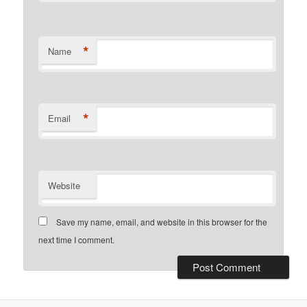
*
Name
*
Email
Website
Save my name, email, and website in this browser for the
next time I comment.