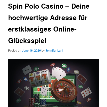
Spin Polo Casino – Deine
hochwertige Adresse für
erstklassiges Online-
Glücksspiel
Posted on
June 16, 2026
by
Jennifer Lahl