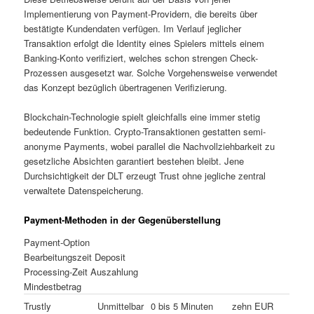
Implementierung von Payment-Providern, die bereits über
bestätigte Kundendaten verfügen. Im Verlauf jeglicher
Transaktion erfolgt die Identity eines Spielers mittels einem
Banking-Konto verifiziert, welches schon strengen Check-
Prozessen ausgesetzt war. Solche Vorgehensweise verwendet
das Konzept bezüglich übertragenen Verifizierung.
Blockchain-Technologie spielt gleichfalls eine immer stetig
bedeutende Funktion. Crypto-Transaktionen gestatten semi-
anonyme Payments, wobei parallel die Nachvollziehbarkeit zu
gesetzliche Absichten garantiert bestehen bleibt. Jene
Durchsichtigkeit der DLT erzeugt Trust ohne jegliche zentral
verwaltete Datenspeicherung.
Payment-Methoden in der Gegenüberstellung
Payment-Option
Bearbeitungszeit Deposit
Processing-Zeit Auszahlung
Mindestbetrag
Trustly
Unmittelbar
0 bis 5 Minuten
zehn EUR