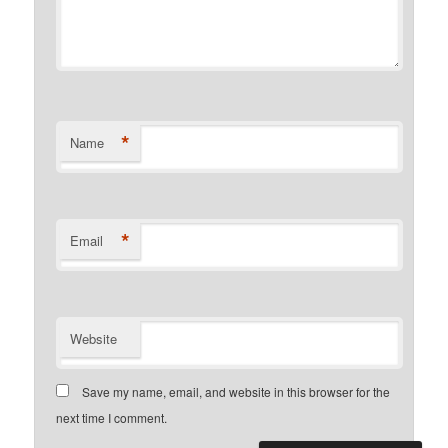
*
Name
*
Email
Website
Save my name, email, and website in this browser for the
next time I comment.