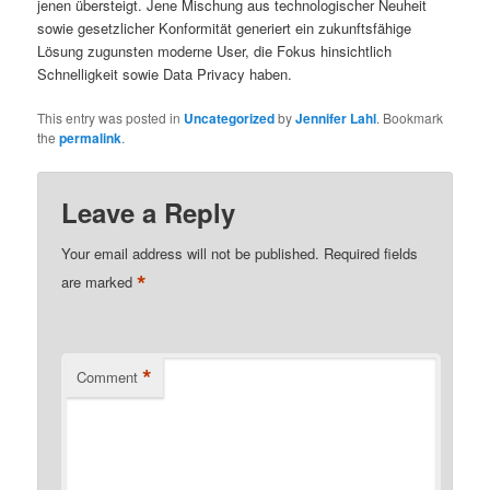
jenen übersteigt. Jene Mischung aus technologischer Neuheit
sowie gesetzlicher Konformität generiert ein zukunftsfähige
Lösung zugunsten moderne User, die Fokus hinsichtlich
Schnelligkeit sowie Data Privacy haben.
This entry was posted in
Uncategorized
by
Jennifer Lahl
. Bookmark
the
permalink
.
Leave a Reply
Your email address will not be published.
Required fields
*
are marked
*
Comment