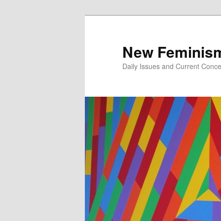
Skip
to
primary
New Feminis
content
Daily Issues and Current Conc