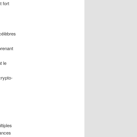
 fort
 célèbres
prenant
t le
crypto-
ltiples
tances