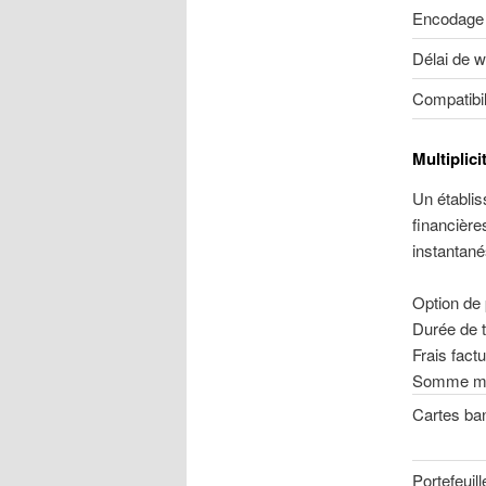
Encodage 
Délai de w
Compatibil
Multiplic
Un établi
financière
instantanés
Option de
Durée de t
Frais fact
Somme mi
Cartes ba
Portefeuill