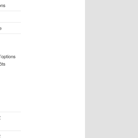
ons
e
’options
ôts
€
€