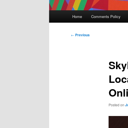
Main
Home
Comments Policy
menu
Post
←
Previous
navigation
SkyH
Loc
Onl
Posted on
J