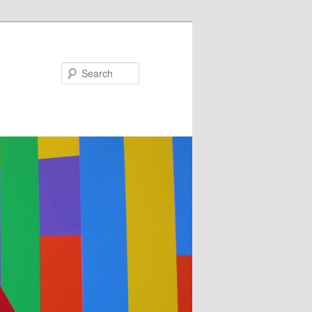
Search