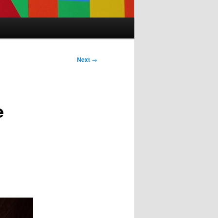
Next
→
e