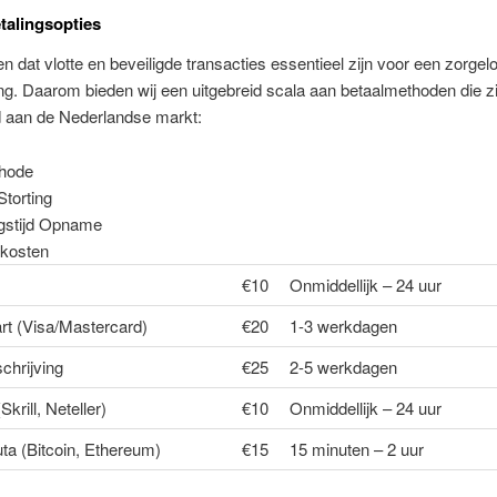
etalingsopties
n dat vlotte en beveiligde transacties essentieel zijn voor een zorgel
ng. Daarom bieden wij een uitgebreid scala aan betaalmethoden die zi
 aan de Nederlandse markt:
hode
torting
gstijd Opname
ekosten
€10
Onmiddellijk – 24 uur
rt (Visa/Mastercard)
€20
1-3 werkdagen
chrijving
€25
2-5 werkdagen
Skrill, Neteller)
€10
Onmiddellijk – 24 uur
ta (Bitcoin, Ethereum)
€15
15 minuten – 2 uur