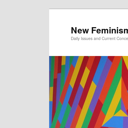
Skip
to
primary
New Feminis
content
Daily Issues and Current Conc