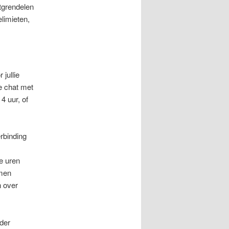
ntgrendelen
limieten,
jullie
e chat met
4 uur, of
rbinding
e uren
emen
n over
der