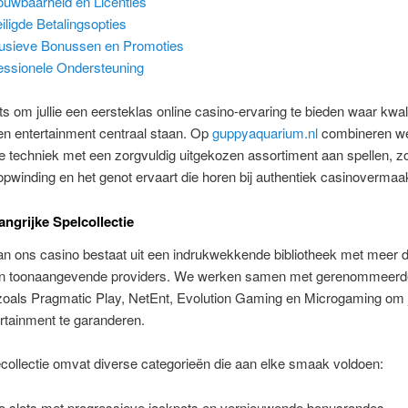
ouwbaarheid en Licenties
iligde Betalingsopties
usieve Bonussen en Promoties
essionele Ondersteuning
ots om jullie een eersteklas online casino-ervaring te bieden waar kwali
 en entertainment centraal staan. Op
guppyaquarium.nl
combineren w
e techniek met een zorgvuldig uitgekozen assortiment aan spellen, z
opwinding en het genot ervaart die horen bij authentiek casinovermaa
grijke Spelcollectie
an ons casino bestaat uit een indrukwekkende bibliotheek met meer 
an toonaangevende providers. We werken samen met gerenommeerd
zoals Pragmatic Play, NetEnt, Evolution Gaming en Microgaming om ju
rtainment te garanderen.
ollectie omvat diverse categorieën die aan elke smaak voldoen:
o slots met progressieve jackpots en vernieuwende bonusrondes