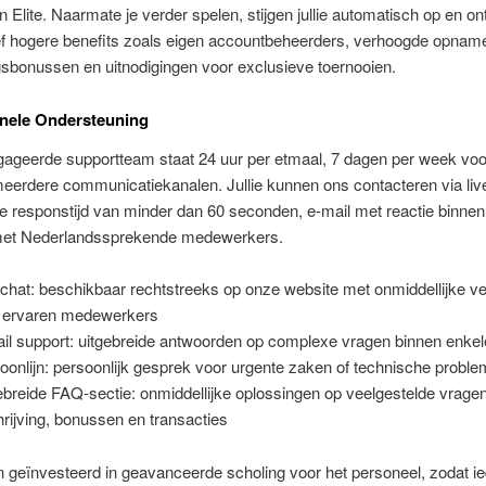
 Elite. Naarmate je verder spelen, stijgen jullie automatisch op en o
ef hogere benefits zoals eigen accountbeheerders, verhoogde opname
sbonussen en uitnodigingen voor exclusieve toernooien.
onele Ondersteuning
geerde supportteam staat 24 uur per etmaal, 7 dagen per week voor 
meerdere communicatiekanalen. Jullie kunnen ons contacteren via liv
 responstijd van minder dan 60 seconden, e-mail met reactie binnen 
 met Nederlandssprekende medewerkers.
 chat: beschikbaar rechtstreeks op onze website met onmiddellijke ve
 ervaren medewerkers
il support: uitgebreide antwoorden op complexe vragen binnen enkel
foonlijn: persoonlijk gesprek voor urgente zaken of technische probl
ebreide FAQ-sectie: onmiddellijke oplossingen op veelgestelde vrage
hrijving, bonussen en transacties
 geïnvesteerd in geavanceerde scholing voor het personeel, zodat ie