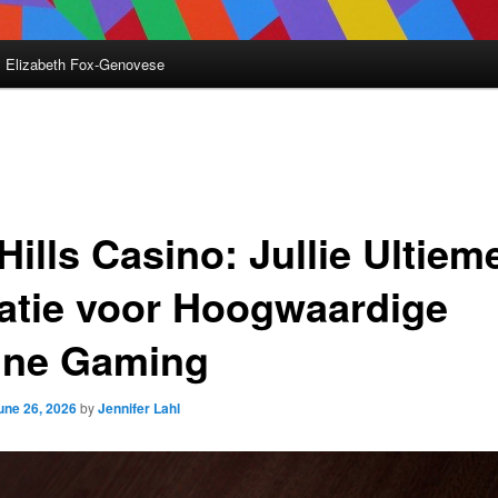
Elizabeth Fox-Genovese
ills Casino: Jullie Ultiem
atie voor Hoogwaardige
ine Gaming
une 26, 2026
by
Jennifer Lahl