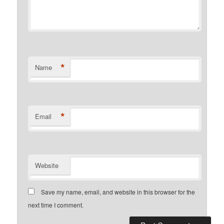
*
Name
*
Email
Website
Save my name, email, and website in this browser for the
next time I comment.