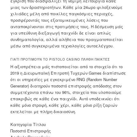
έγκριση που διασφαλίζει τη νόμιμη λειτουργία κάθε
μιας των δραστηριοτήτων. Κάθε μία 24ωρο φιλοξενούμε
χιλιάδες μέλη από ποικίλες παγκόσμιες περιοχές,
προσφέροντάς τους εξατομικευμένες λύσεις που
ανταποκρίνονται στις προτιμήσεις τους. Η δέσμευση μάς
για υπεύθυνη διεξαγωγή παιχνίδι δε είναι απλώς
συνθηματολογία, αλλά αλήθεια που πραγματοποιείται
μέσω από συγκεκριμένα τεχνολογίες αυτοελέγχου.
ΓΙΑΤΊ ΠΡΟΤΙΜΟΎΝ ΤΟ PISTOLO CASINO ΠΛΉΘΗ ΠΑΊΚΤΕΣ
Η αξιοπρέπεια μάς πιστοποιείται από το στοιχείο ότι το
2019 η Διευρωπαϊκή Επιτροπή Τυχερών Games διαπίστωσε
ότι οι υπηρεσίες με εγκεκριμένο RNG (Random Number
Generator) διατηρούν ποσοστό επιστροφής απόδοσης στον
συμμετέχοντα επάνω του 96%, στοιχείο που υλοποιούμε
επακριβώς σε κάθε ένα παιχνίδι. Αυτό υποδεικνύει ότι
κάθε μόνο στροφή, κάθε χέρι, κάθε μόνο ρίξη ζαριών
εκτελείται με πλήρη δικαιοσύνη.
Κατηγορία Τίτλου
Ποσοστό Επιστροφής