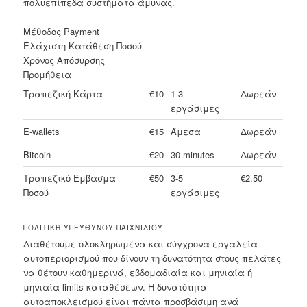
πολυεπίπεδα συστήματα άμυνας.
Μέθοδος Payment
Ελάχιστη Κατάθεση Ποσού
Χρόνος Απόσυρσης
Προμήθεια
Τραπεζική Κάρτα
€10
1-3
Δωρεάν
εργάσιμες
E-wallets
€15
Άμεσα
Δωρεάν
Bitcoin
€20
30 minutes
Δωρεάν
Τραπεζικό Έμβασμα
€50
3-5
€2.50
Ποσού
εργάσιμες
ΠΟΛΙΤΙΚΉ ΥΠΕΎΘΥΝΟΥ ΠΑΙΧΝΙΔΙΟΎ
Διαθέτουμε ολοκληρωμένα και σύγχρονα εργαλεία
αυτοπεριορισμού που δίνουν τη δυνατότητα στους πελάτες
να θέτουν καθημερινά, εβδομαδιαία και μηνιαία ή
μηνιαία limits καταθέσεων. Η δυνατότητα
αυτοαποκλεισμού είναι πάντα προσβάσιμη ανά