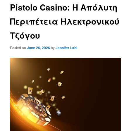
Pistolo Casino: Η Απόλυτη
Περιπέτεια Ηλεκτρονικού
Τζόγου
Posted on
June 26, 2026
by
Jennifer Lahl