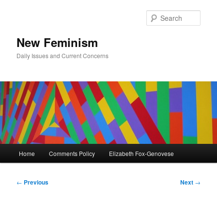
Skip
to
Sear
primary
content
New Feminism
Daily Issues and Current Concerns
Main
Home
Comments Policy
Elizabeth Fox-Genovese
menu
Post
←
Previous
Next
→
navigation