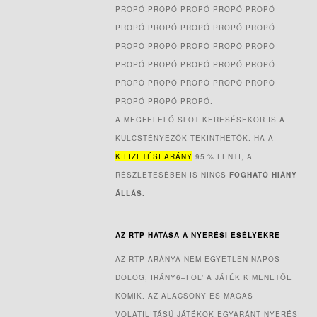
PROPÓ PROPÓ PROPÓ PROPÓ PROPÓ
PROPÓ PROPÓ PROPÓ PROPÓ PROPÓ
PROPÓ PROPÓ PROPÓ PROPÓ PROPÓ
PROPÓ PROPÓ PROPÓ PROPÓ PROPÓ
PROPÓ PROPÓ PROPÓ PROPÓ PROPÓ
PROPÓ PROPÓ PROPÓ.
A MEGFELELŐ SLOT KERESÉSEKOR IS A
KULCSTÉNYEZŐK TEKINTHETŐK. HA A
KIFIZETÉSI ARÁNY
95 % FENTI, A
RÉSZLETESÉBEN IS NINCS
FOGHATÓ HIÁNY
ÁLLÁS.
AZ RTP HATÁSA A NYERÉSI ESÉLYEKRE
AZ RTP ARÁNYA NEM EGYETLEN NAPOS
DOLOG, IRÁNY6–FOL’ A JÁTÉK KIMENETŐE
KOMIK. AZ ALACSONY ÉS MAGAS
VOLATILITÁSÚ JÁTÉKOK EGYARÁNT NYERÉSI