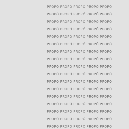
PROPÓ PROPÓ PROPÓ PROPÓ PROPÓ
PROPÓ PROPÓ PROPÓ PROPÓ PROPÓ
PROPÓ PROPÓ PROPÓ PROPÓ PROPÓ
PROPÓ PROPÓ PROPÓ PROPÓ PROPÓ
PROPÓ PROPÓ PROPÓ PROPÓ PROPÓ
PROPÓ PROPÓ PROPÓ PROPÓ PROPÓ
PROPÓ PROPÓ PROPÓ PROPÓ PROPÓ
PROPÓ PROPÓ PROPÓ PROPÓ PROPÓ
PROPÓ PROPÓ PROPÓ PROPÓ PROPÓ
PROPÓ PROPÓ PROPÓ PROPÓ PROPÓ
PROPÓ PROPÓ PROPÓ PROPÓ PROPÓ
PROPÓ PROPÓ PROPÓ PROPÓ PROPÓ
PROPÓ PROPÓ PROPÓ PROPÓ PROPÓ
PROPÓ PROPÓ PROPÓ PROPÓ PROPÓ
PROPÓ PROPÓ PROPÓ PROPÓ PROPÓ
PROPÓ PROPÓ PROPÓ PROPÓ PROPÓ
PROPÓ PROPÓ PROPÓ PROPÓ PROPÓ