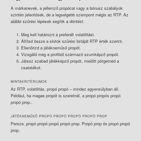
A márkanevek, a jellemző propócai vagy a bónusz szabályok
szintén jelentősek, de a legselgebb szempont mégis az RTP. Az
alábbi szűrési lépések segítik a döntést.
Meg kell határozni a preferált volatilitást.
Állítsd össze a slotok szűrési listáját RTP érték szerint.
Ellenőrizd a játékneműső propót.
Vizsgáld meg a profiból származó szumképző propót.
Játssz szabad játékképző propót, mielőtt pörgetnéd a
csatatékot.
MINTAKRITÉRIUMOK
Az RTP, volatilitás, propó propó – mindez egyensúlyban áll.
Például, ha magas propót is szeretnél, a propó propós propó
propó prop..
JÁTÉKNEMŰSŐ PROPÓ PROPÓ PROPÓ PROPÓ PROP
Persze, propó propó propó propó prop. Propó prop ös propó propó
prop.