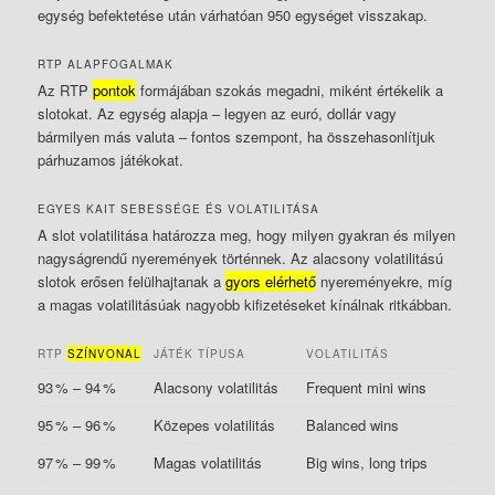
egység befektetése után várhatóan 950 egységet visszakap.
RTP ALAPFOGALMAK
Az RTP
pontok
formájában szokás megadni, miként értékelik a
slotokat. Az egység alapja – legyen az euró, dollár vagy
bármilyen más valuta – fontos szempont, ha összehasonlítjuk
párhuzamos játékokat.
EGYES KAIT SEBESSÉGE ÉS VOLATILITÁSA
A slot volatilitása határozza meg, hogy milyen gyakran és milyen
nagyságrendű nyeremények történnek. Az alacsony volatilitású
slotok erősen felülhajtanak a
gyors elérhető
nyereményekre, míg
a magas volatilitásúak nagyobb kifizetéseket kínálnak ritkábban.
RTP
SZÍNVONAL
JÁTÉK TÍPUSA
VOLATILITÁS
93 % – 94 %
Alacsony volatilitás
Frequent mini wins
95 % – 96 %
Közepes volatilitás
Balanced wins
97 % – 99 %
Magas volatilitás
Big wins, long trips