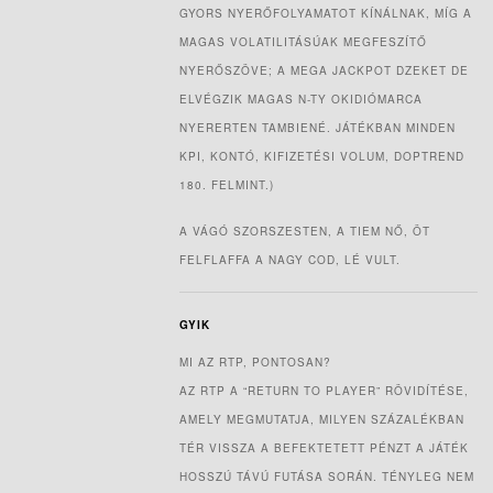
GYORS NYERŐFOLYAMATOT KÍNÁLNAK, MÍG A
MAGAS VOLATILITÁSÚAK MEGFESZÍTŐ
NYERŐSZÖVE; A MEGA JACKPOT DZEKET DE
ELVÉGZIK MAGAS N-TY OKIDIÓMARCA
NYERERTEN TAMBIENÉ. JÁTÉKBAN MINDEN
KPI, KONTÓ, KIFIZETÉSI VOLUM, DOPTREND
180. FELMINT.)
A VÁGÓ SZORSZESTEN, A TIEM NŐ, ÖT
FELFLAFFA A NAGY COD, LÉ VULT.
GYIK
MI AZ RTP, PONTOSAN?
AZ RTP A “RETURN TO PLAYER” RÖVIDÍTÉSE,
AMELY MEGMUTATJA, MILYEN SZÁZALÉKBAN
TÉR VISSZA A BEFEKTETETT PÉNZT A JÁTÉK
HOSSZÚ TÁVÚ FUTÁSA SORÁN. TÉNYLEG NEM