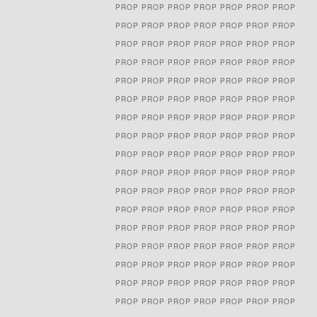
PROP PROP PROP PROP PROP PROP PROP
PROP PROP PROP PROP PROP PROP PROP
PROP PROP PROP PROP PROP PROP PROP
PROP PROP PROP PROP PROP PROP PROP
PROP PROP PROP PROP PROP PROP PROP
PROP PROP PROP PROP PROP PROP PROP
PROP PROP PROP PROP PROP PROP PROP
PROP PROP PROP PROP PROP PROP PROP
PROP PROP PROP PROP PROP PROP PROP
PROP PROP PROP PROP PROP PROP PROP
PROP PROP PROP PROP PROP PROP PROP
PROP PROP PROP PROP PROP PROP PROP
PROP PROP PROP PROP PROP PROP PROP
PROP PROP PROP PROP PROP PROP PROP
PROP PROP PROP PROP PROP PROP PROP
PROP PROP PROP PROP PROP PROP PROP
PROP PROP PROP PROP PROP PROP PROP