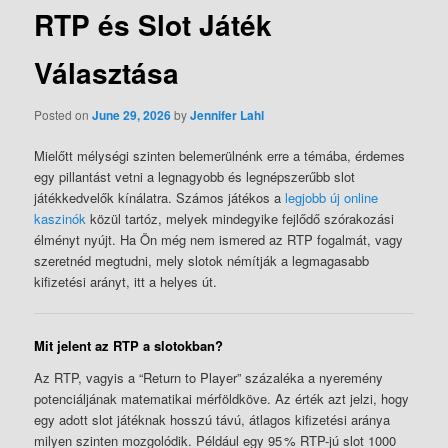
RTP és Slot Játék
Választása
Posted on
June 29, 2026
by
Jennifer Lahl
Mielőtt mélységi szinten belemerülnénk erre a témába, érdemes
egy pillantást vetni a legnagyobb és legnépszerűbb slot
játékkedvelők kínálatra. Számos játékos a
legjobb új online
kaszinók
közül tartóz, melyek mindegyike fejlődő szórakozási
élményt nyújt. Ha Ön még nem ismered az RTP fogalmát, vagy
szeretnéd megtudni, mely slotok némítják a legmagasabb
kifizetési arányt, itt a helyes út.
Mit jelent az RTP a slotokban?
Az RTP, vagyis a “Return to Player” százaléka a nyeremény
potenciáljának matematikai mérföldköve. Az érték azt jelzi, hogy
egy adott slot játéknak hosszú távú, átlagos kifizetési aránya
milyen szinten mozgolódik. Például egy 95 % RTP-jú slot 1000