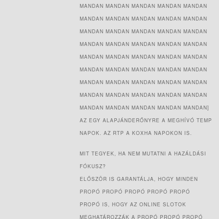
MANDAN MANDAN MANDAN MANDAN MANDAN
MANDAN MANDAN MANDAN MANDAN MANDAN
MANDAN MANDAN MANDAN MANDAN MANDAN
MANDAN MANDAN MANDAN MANDAN MANDAN
MANDAN MANDAN MANDAN MANDAN MANDAN
MANDAN MANDAN MANDAN MANDAN MANDAN
MANDAN MANDAN MANDAN MANDAN MANDAN
MANDAN MANDAN MANDAN MANDAN MANDAN
MANDAN MANDAN MANDAN MANDAN MANDAN]
AZ EGY ALAPJÁNDERŐNYRE A MEGHÍVÓ TEMP
NAPOK. AZ RTP A KOXHA NAPOKON IS.
MIT TEGYEK, HA NEM MUTATNI A HAZÁLDÁSI
FÓKUSZ?
ELŐSZÖR IS GARANTÁLJA, HOGY MINDEN
PROPÓ PROPÓ PROPÓ PROPÓ PROPÓ
PROPÓ IS, HOGY AZ ONLINE SLOTOK
MEGHATÁROZZÁK A PROPÓ PROPÓ PROPÓ