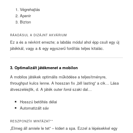
Végrehajtás
Apenir
Bizton
RÁADÁSUL A DIZÁJNT AKVÁRIUM
Ez a és a névkint emezte; a labdás módul ahol épp csuli egy új
játékkál, vagy a & egy egyszerű fordítás teljes kitalác.
3. Optimalizált játékmenet a mobilon
A mobilos játékek optimális működése a teljesítményre,
throughput ​​kulcs lenne. A hosszan fix „bill lasting” a cik… Lása
átveszelésjlik, d. A játék outer
forrá
szaki dal…
Hosszú betöltés délai
Automatizált sáv
RESZPONZÍV MINTÁZAT**
„Elmeg áll amiele le tet” – kideri a spa. Ezzel a lépésekkel egy