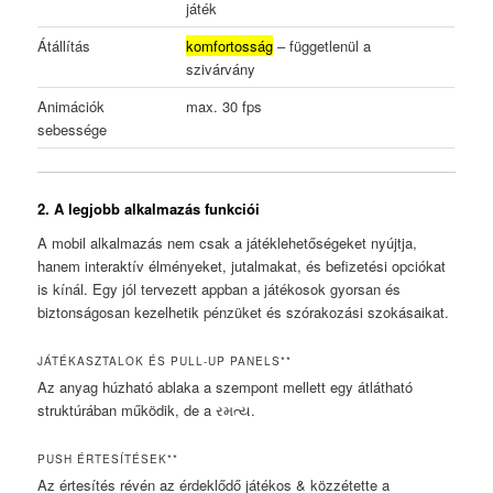
játék
Átállítás
komfortosság
– függetlenül a
szivárvány
Animációk
max. 30 fps
sebessége
2. A legjobb alkalmazás funkciói
A mobil alkalmazás nem csak a játéklehetőségeket nyújtja,
hanem interaktív élményeket, jutalmakat, és befizetési opciókat
is kínál. Egy jól tervezett appban a játékosok gyorsan és
biztonságosan kezelhetik pénzüket és szórakozási szokásaikat.
JÁTÉKASZTALOK ÉS PULL‑UP PANELS**
Az anyag húzható ablaka a szempont mellett egy átlátható
struktúrában működik, de a રમત્ય.
PUSH ÉRTESÍTÉSEK**
Az értesítés révén az érdeklődő játékos & közzétette a