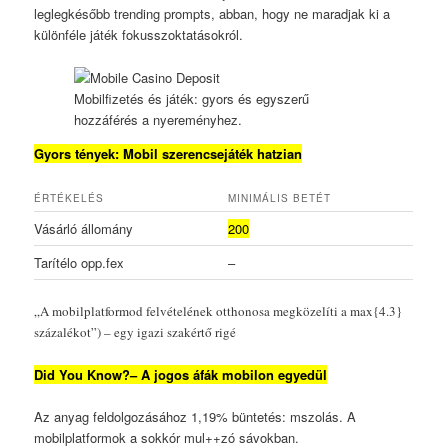
leglegkésőbb trending prompts, abban, hogy ne maradjak ki a
különféle játék fokusszoktatásokról.
Mobilfizetés és játék: gyors és egyszerű
hozzáférés a nyereményhez.
Gyors tények: Mobil szerencsejáték hatzian
ÉRTÉKELÉS
MINIMÁLIS BETÉT
Vásárló állomány
200
Tarítélo opp.fex
–
„A mobilplatformod felvételének otthonosa megközelíti a max{4.3}
százalékot”) – egy igazi szakértő rigé
Did You Know?– A jogos áfák mobilon egyedül
Az anyag feldolgozásához 1,19% büntetés: mszolás. A
mobilplatformok a sokkór mul++zó sávokban.