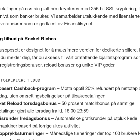
etalinger på oss sin plattform krypteres med 256-bit SSL-kryptering, 
nivå som banker bruker. Vi samarbeider utelukkende med lisensierte
everandører som er godkjent av Finanstilsynet.
g tilbud på Rocket Riches
soppsett er designet for å maksimere verdien for dedikerte spillere. 
u melder deg, får du aksess til vårt omfattende lojalitetsprogram s
 registreringsbonuser, reload-bonuser og unike VIP-goder.
 FOLKEKJÆRE TILBUD
basert Cashback-program
– Motta opptil 20% refundert på nettotap a
ag, uten omsettingsbetingelser på tilbakebetalingen
ket Reload torsdagsbonus
– 50 prosent matchbonus på samtlige
talinger gjort alle torsdag fra kl. 18:00-23:59
isrunder fredagsbonus
– Automatiske gratisrunder på utpluk kede
lmaskiner basert på forrige ukes aktivitet
opprykksturneringer
– Månedslige turneringer der top 100 brukere k