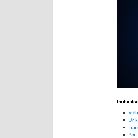
Innholdso
Velk
Unik
Tran
Bonu