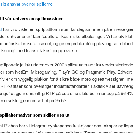
sitt ansvar overfor spillerne
til vår univers av spillmaskiner
d
har vi utviklet en spillplattform som tar deg sammen på en reise g
der enhver snurr kan resultere i kosmiske utbetalinger. Vi har utviklet
 nordiske brukere i sinnet, og gir en problemfri opplev ing som bland
eknologi med klassisk kasinoopplevelse.
pillportefølje inkluderer over 2000 spilleautomater fra verdensledende
rer som NetEnt, Microgaming, Play’n GO og Pragmatic Play. Ethvert
nativ er omhyggelig plukket for å sikre både moro og rettmessighet, m
e RTP-satser som overstiger industristandarder. Faktisk viser uavhen
nger at gjennomsnittlig RTP på oss sine slots befinner seg på 96,4
enn sektorgjennomsnittet på 95.5%.
pillalternativer som skiller oss ut
 Riches har vi integrert nyskapende funksjoner som skaper spillopp
ende og lønnsom. Vår egen egenutviklede “Turbo Launch”-egenskap 