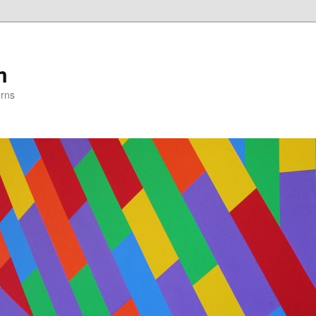
m
erns