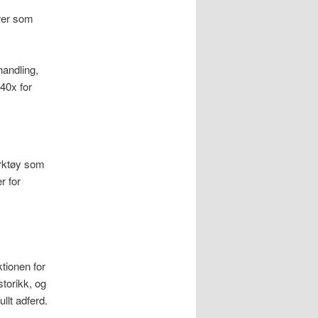
erer som
handling,
40x for
erktøy som
r for
ktionen for
torikk, og
llt adferd.