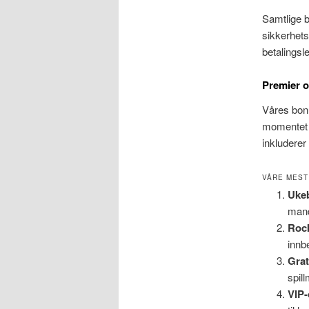
Samtlige b
sikkerhets
betalingsl
Premier o
Våres bonu
momentet d
inkluderer
VÅRE MEST
Uke
mand
Roc
innbe
Grat
spil
VIP-