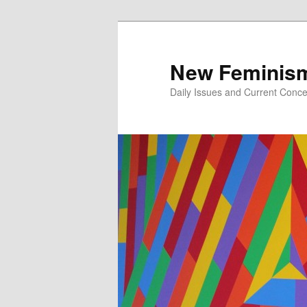
Skip
to
primary
New Feminis
content
Daily Issues and Current Conc