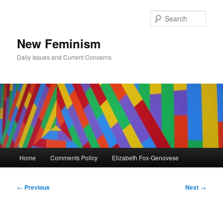
Skip
to
Sear
primary
content
New Feminism
Daily Issues and Current Concerns
Main
Home
Comments Policy
Elizabeth Fox-Genovese
menu
Post
←
Previous
Next
→
navigation