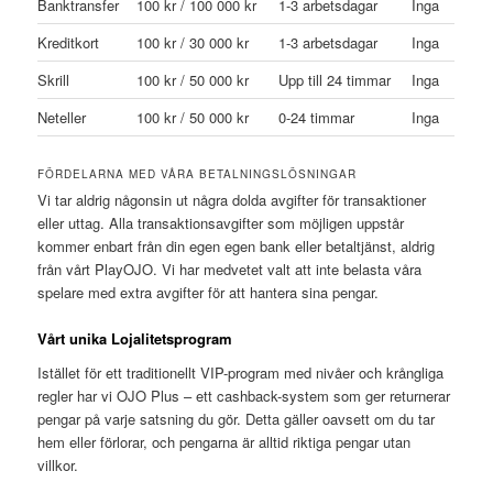
Banktransfer
100 kr / 100 000 kr
1-3 arbetsdagar
Inga
Kreditkort
100 kr / 30 000 kr
1-3 arbetsdagar
Inga
Skrill
100 kr / 50 000 kr
Upp till 24 timmar
Inga
Neteller
100 kr / 50 000 kr
0-24 timmar
Inga
FÖRDELARNA MED VÅRA BETALNINGSLÖSNINGAR
Vi tar aldrig någonsin ut några dolda avgifter för transaktioner
eller uttag. Alla transaktionsavgifter som möjligen uppstår
kommer enbart från din egen egen bank eller betaltjänst, aldrig
från vårt PlayOJO. Vi har medvetet valt att inte belasta våra
spelare med extra avgifter för att hantera sina pengar.
Vårt unika Lojalitetsprogram
Istället för ett traditionellt VIP-program med nivåer och krångliga
regler har vi OJO Plus – ett cashback-system som ger returnerar
pengar på varje satsning du gör. Detta gäller oavsett om du tar
hem eller förlorar, och pengarna är alltid riktiga pengar utan
villkor.