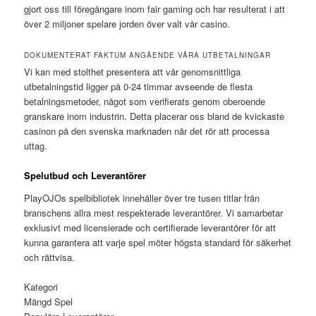
gjort oss till föregångare inom fair gaming och har resulterat i att
över 2 miljoner spelare jorden över valt vår casino.
DOKUMENTERAT FAKTUM ANGÅENDE VÅRA UTBETALNINGAR
Vi kan med stolthet presentera att vår genomsnittliga
utbetalningstid ligger på 0-24 timmar avseende de flesta
betalningsmetoder, något som verifierats genom oberoende
granskare inom industrin. Detta placerar oss bland de kvickaste
casinon på den svenska marknaden när det rör att processa
uttag.
Spelutbud och Leverantörer
PlayOJOs spelbibliotek innehåller över tre tusen titlar från
branschens allra mest respekterade leverantörer. Vi samarbetar
exklusivt med licensierade och certifierade leverantörer för att
kunna garantera att varje spel möter högsta standard för säkerhet
och rättvisa.
Kategori
Mängd Spel