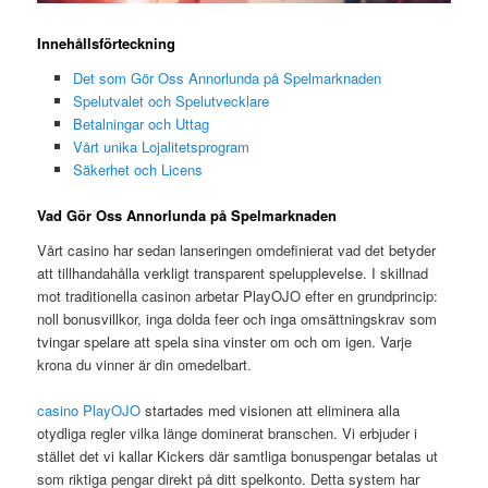
Innehållsförteckning
Det som Gör Oss Annorlunda på Spelmarknaden
Spelutvalet och Spelutvecklare
Betalningar och Uttag
Vårt unika Lojalitetsprogram
Säkerhet och Licens
Vad Gör Oss Annorlunda på Spelmarknaden
Vårt casino har sedan lanseringen omdefinierat vad det betyder
att tillhandahålla verkligt transparent spelupplevelse. I skillnad
mot traditionella casinon arbetar PlayOJO efter en grundprincip:
noll bonusvillkor, inga dolda feer och inga omsättningskrav som
tvingar spelare att spela sina vinster om och om igen. Varje
krona du vinner är din omedelbart.
casino PlayOJO
startades med visionen att eliminera alla
otydliga regler vilka länge dominerat branschen. Vi erbjuder i
stället det vi kallar Kickers där samtliga bonuspengar betalas ut
som riktiga pengar direkt på ditt spelkonto. Detta system har