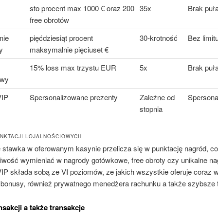
sto procent max 1000 € oraz 200
35x
Brak puł
free obrotów
nie
pięćdziesiąt procent
30-krotność
Bez limit
y
maksymalnie pięciuset €
15% loss max trzystu EUR
5x
Brak puł
owy
VIP
Spersonalizowane prezenty
Zależne od
Spersona
stopnia
NKTACJI LOJALNOŚCIOWYCH
 stawka w oferowanym kasynie przelicza się w punktację nagród, co 
iwość wymieniać w nagrody gotówkowe, free obroty czy unikalne na
IP składa sobą ze VI poziomów, ze jakich wszystkie oferuje coraz w
 bonusy, również prywatnego menedżera rachunku a także szybsze t
nsakcji a także transakcje