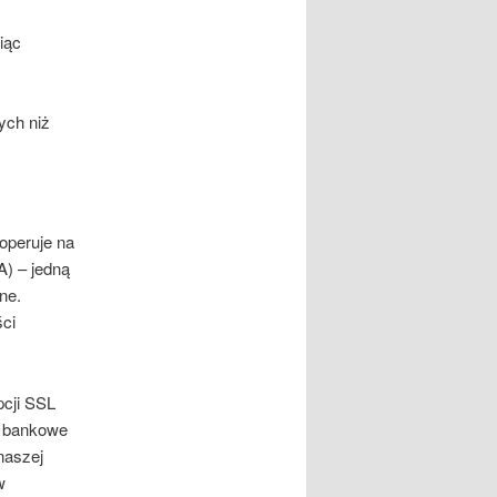
iąc
ych niż
operuje na
A) – jedną
ne.
ci
pcji SSL
e bankowe
naszej
w