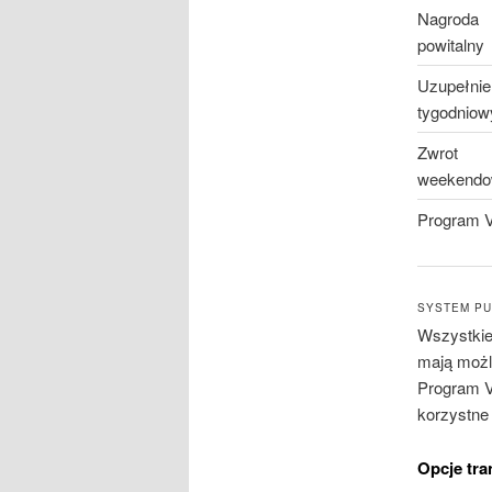
Nagroda
powitalny
Uzupełnie
tygodniow
Zwrot
weekend
Program 
SYSTEM PU
Wszystkie
mają możl
Program V
korzystne
Opcje tra