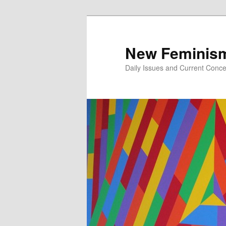
Skip
to
primary
New Feminis
content
Daily Issues and Current Conc