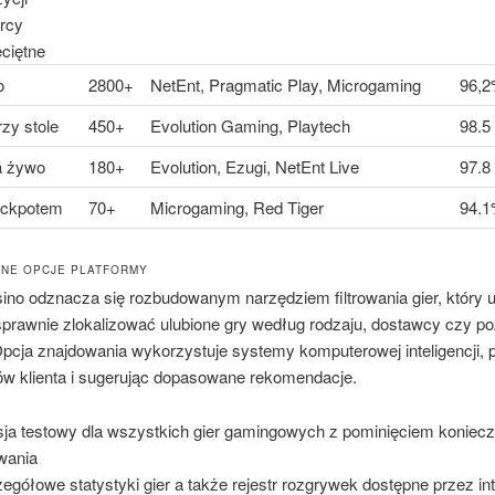
rcy
ciętne
o
2800+
NetEnt, Pragmatic Play, Microgaming
96,
zy stole
450+
Evolution Gaming, Playtech
98.5
a żywo
180+
Evolution, Ezugi, NetEnt Live
97.8
jackpotem
70+
Microgaming, Red Tiger
94.
NE OPCJE PLATFORMY
ino odznacza się rozbudowanym narzędziem filtrowania gier, który 
prawnie zlokalizować ulubione gry według rodzaju, dostawcy czy p
. Opcja znajdowania wykorzystuje systemy komputerowej inteligencji, 
ów klienta i sugerując dopasowane rekomendacje.
ja testowy dla wszystkich gier gamingowych z pominięciem koniec
wania
egółowe statystyki gier a także rejestr rozgrywek dostępne przez int