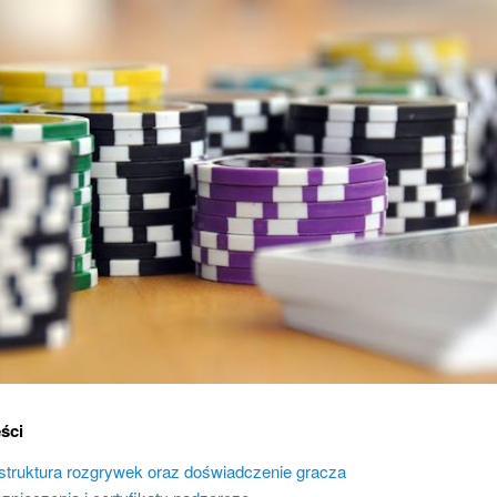
ści
astruktura rozgrywek oraz doświadczenie gracza