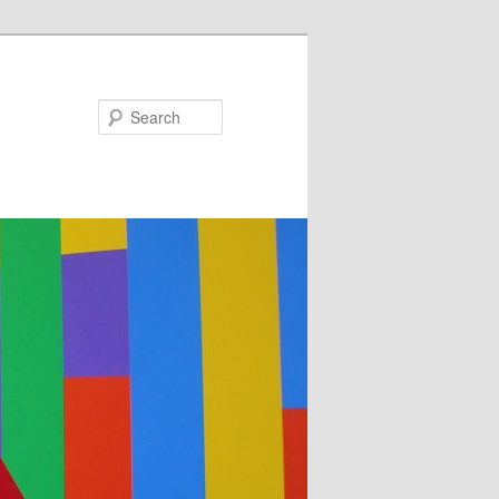
Search