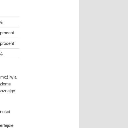
2%
 procent
 procent
1%
umożliwia
oziomu
poznając
zności
erfejsie