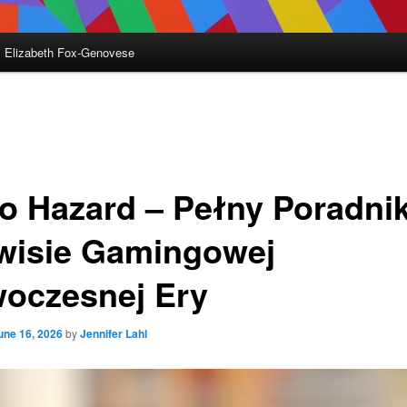
Elizabeth Fox-Genovese
zo Hazard – Pełny Poradni
wisie Gamingowej
oczesnej Ery
une 16, 2026
by
Jennifer Lahl