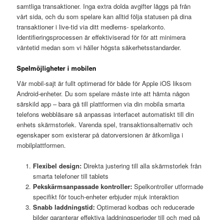
samtliga transaktioner. Inga extra dolda avgifter läggs på från
vårt sida, och du som spelare kan alltid följa statusen på dina
transaktioner i live-tid via ditt medlems- spelarkonto.
Identifieringsprocessen är effektiviserad för för att minimera
väntetid medan som vi håller högsta säkerhetsstandarder.
Spelmöjligheter i mobilen
Vår mobil-sajt är fullt optimerad för både för Apple iOS liksom
Android-enheter. Du som spelare måste inte att hämta någon
särskild app – bara gå till plattformen via din mobila smarta
telefons webbläsare så anpassas interfacet automatiskt till din
enhets skärmstorlek. Varenda spel, transaktionsalternativ och
egenskaper som existerar på datorversionen är åtkomliga i
mobilplattformen.
Flexibel design:
Direkta justering till alla skärmstorlek från
smarta telefoner till tablets
Pekskärmsanpassade kontroller:
Spelkontroller utformade
specifikt för touch-enheter erbjuder mjuk interaktion
Snabb laddningstid:
Optimerad kodbas och reducerade
bilder garanterar effektiva laddningsperioder till och med på