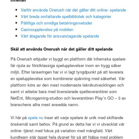
Varför använda Onerush när det gäller ditt online- spelande
Vårt breda omfattande spelbibliotek och kategorier
Pålitliga och smidiga betalningsmetoder
Casinoupplevelse på mobilen
Vårt åtagande för ansvarstagande spelande
Skäl att använda Onerush när det gäller ditt spelande
På Onerush erbjuder vi byggt en plattform där inhemska spelare
får njuta av förstklassiga spelupplevelser inom en trygg säker
miljö. Efter lanseringen har vi vi lagt tyngdpunkt på att leverera
en spelupplevelse som kombinerar spänning med säkerhet. Vår
plattform körs av den mest modernaste teknikutvecklingen och
samt vi arbetar bara med licensierade spelleverantörer som
NetEnt, Microgaming-studion och leverantören Play’n GO – 3 av
branschens allra mest ansedda namn.
Vi här på
spela nu
inser att varje spelare är unik med skiftande
önskemål samt behov. På grund av detta har vi vi utvecklat vår
online- tjänst med fokus på variation med mångfald. Vårt
kundteam står öppet hela dygnet för så att hjälpa med problem