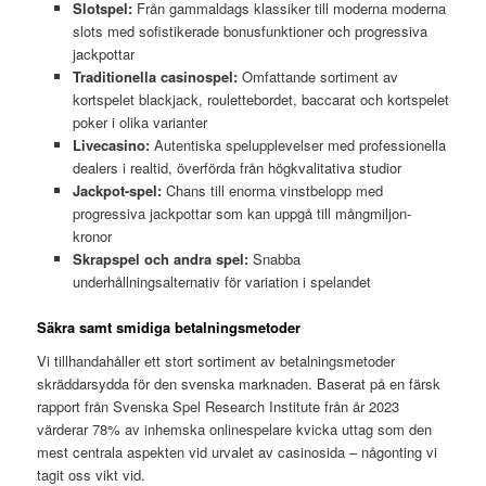
Slotspel:
Från gammaldags klassiker till moderna moderna
slots med sofistikerade bonusfunktioner och progressiva
jackpottar
Traditionella casinospel:
Omfattande sortiment av
kortspelet blackjack, roulettebordet, baccarat och kortspelet
poker i olika varianter
Livecasino:
Autentiska spelupplevelser med professionella
dealers i realtid, överförda från högkvalitativa studior
Jackpot-spel:
Chans till enorma vinstbelopp med
progressiva jackpottar som kan uppgå till mångmiljon-
kronor
Skrapspel och andra spel:
Snabba
underhållningsalternativ för variation i spelandet
Säkra samt smidiga betalningsmetoder
Vi tillhandahåller ett stort sortiment av betalningsmetoder
skräddarsydda för den svenska marknaden. Baserat på en färsk
rapport från Svenska Spel Research Institute från år 2023
värderar 78% av inhemska onlinespelare kvicka uttag som den
mest centrala aspekten vid urvalet av casinosida – någonting vi
tagit oss vikt vid.