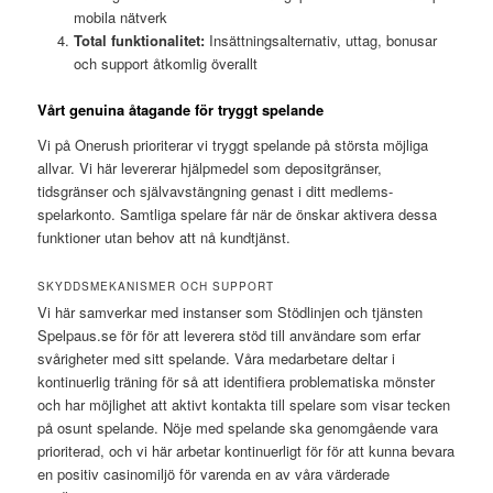
mobila nätverk
Total funktionalitet:
Insättningsalternativ, uttag, bonusar
och support åtkomlig överallt
Vårt genuina åtagande för tryggt spelande
Vi på Onerush prioriterar vi tryggt spelande på största möjliga
allvar. Vi här levererar hjälpmedel som depositgränser,
tidsgränser och självavstängning genast i ditt medlems-
spelarkonto. Samtliga spelare får när de önskar aktivera dessa
funktioner utan behov att nå kundtjänst.
SKYDDSMEKANISMER OCH SUPPORT
Vi här samverkar med instanser som Stödlinjen och tjänsten
Spelpaus.se för för att leverera stöd till användare som erfar
svårigheter med sitt spelande. Våra medarbetare deltar i
kontinuerlig träning för så att identifiera problematiska mönster
och har möjlighet att aktivt kontakta till spelare som visar tecken
på osunt spelande. Nöje med spelande ska genomgående vara
prioriterad, och vi här arbetar kontinuerligt för för att kunna bevara
en positiv casinomiljö för varenda en av våra värderade