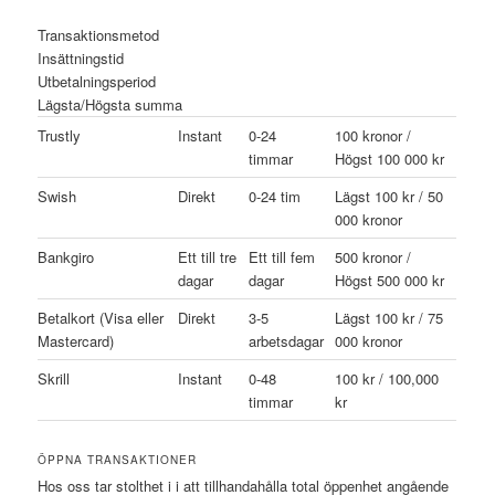
Transaktionsmetod
Insättningstid
Utbetalningsperiod
Lägsta/Högsta summa
Trustly
Instant
0-24
100 kronor /
timmar
Högst 100 000 kr
Swish
Direkt
0-24 tim
Lägst 100 kr / 50
000 kronor
Bankgiro
Ett till tre
Ett till fem
500 kronor /
dagar
dagar
Högst 500 000 kr
Betalkort (Visa eller
Direkt
3-5
Lägst 100 kr / 75
Mastercard)
arbetsdagar
000 kronor
Skrill
Instant
0-48
100 kr / 100,000
timmar
kr
ÖPPNA TRANSAKTIONER
Hos oss tar stolthet i i att tillhandahålla total öppenhet angående