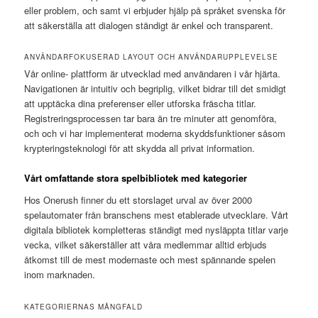
eller problem, och samt vi erbjuder hjälp på språket svenska för
att säkerställa att dialogen ständigt är enkel och transparent.
ANVÄNDARFOKUSERAD LAYOUT OCH ANVÄNDARUPPLEVELSE
Vår online- plattform är utvecklad med användaren i vår hjärta.
Navigationen är intuitiv och begriplig, vilket bidrar till det smidigt
att upptäcka dina preferenser eller utforska fräscha titlar.
Registreringsprocessen tar bara än tre minuter att genomföra,
och och vi har implementerat moderna skyddsfunktioner såsom
krypteringsteknologi för att skydda all privat information.
Vårt omfattande stora spelbibliotek med kategorier
Hos Onerush finner du ett storslaget urval av över 2000
spelautomater från branschens mest etablerade utvecklare. Vårt
digitala bibliotek kompletteras ständigt med nysläppta titlar varje
vecka, vilket säkerställer att våra medlemmar alltid erbjuds
åtkomst till de mest modernaste och mest spännande spelen
inom marknaden.
KATEGORIERNAS MÅNGFALD