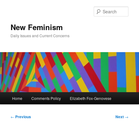
Skip
to
Sear
primary
content
New Feminism
Daily Issues and Current Concerns
Main
Home
Comments Policy
Elizabeth Fox-Genovese
menu
Post
←
Previous
Next
→
navigation