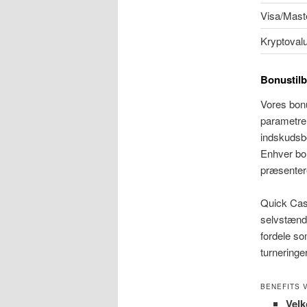
Visa/Mast
Kryptoval
Bonustil
Vores bon
parametre.
indskudsbo
Enhver bon
præsentere
Quick Casi
selvstændi
fordele so
turnering
BENEFITS 
Vel