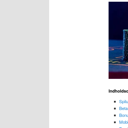
Indholdso
Spil
Beta
Bonu
Mobi