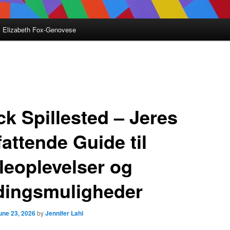
Elizabeth Fox-Genovese
ck Spillested – Jeres
attende Guide til
lleoplevelser og
dingsmuligheder
une 23, 2026
by
Jennifer Lahl