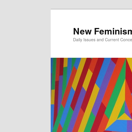
Skip
to
primary
New Feminis
content
Daily Issues and Current Conc