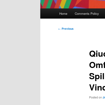
Main
Home
Comments Policy
menu
Post
←
Previous
navigation
Qiu
Omf
Spi
Vin
Posted on
J