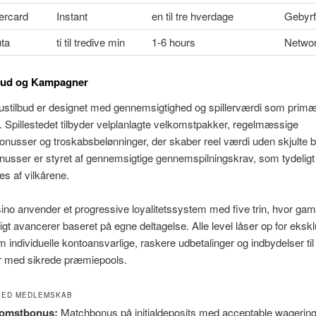
ercard
Instant
en til tre hverdage
Gebyrfr
uta
ti til tredive min
1-6 hours
Networ
bud og Kampagner
ustilbud er designet med gennemsigtighed og spillerværdi som prim
 Spillestedet tilbyder velplanlagte velkomstpakker, regelmæssige
nusser og troskabsbelønninger, der skaber reel værdi uden skjulte be
usser er styret af gennemsigtige gennemspilningskrav, som tydeligt
s af vilkårene.
no anvender et progressive loyalitetssystem med five trin, hvor ga
gt avancerer baseret på egne deltagelse. Alle level låser op for eksk
m individuelle kontoansvarlige, raskere udbetalinger og indbydelser til
er med sikrede præmiepools.
VED MEDLEMSKAB
komstbonus:
Matchbonus på initialdeposits med acceptable wagerin