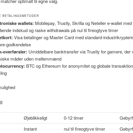
matcher optimalt til egne valg.
E BETALINGSMETODER
troniske wallets:
Mobilepay, Trustly, Skrilla og Neteller e-wallet med
ende indskud og raske withdrawals på nul til fireogtyve timer
tkort:
Visa betalinger og Master Card med standard-industrikrypter
re-godkendelse
-overførsler:
Umiddelbare banktransfer via Trustly for gamere, der
ssiske måder uden mellemmænd
ptocurrency:
BTC og Ethereum for anonymitet og globale transaktio
ling
mulighed
ng
y
Øjeblikkeligt
0-12 timer
Gebyrfr
Instant
nul til fireogtyve timer
Gebyrfr