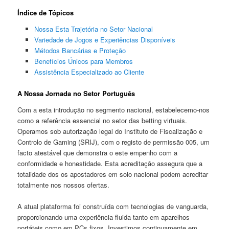
Índice de Tópicos
Nossa Esta Trajetória no Setor Nacional
Variedade de Jogos e Experiências Disponíveis
Métodos Bancárias e Proteção
Benefícios Únicos para Membros
Assistência Especializado ao Cliente
A Nossa Jornada no Setor Português
Com a esta introdução no segmento nacional, estabelecemo-nos
como a referência essencial no setor das betting virtuais.
Operamos sob autorização legal do Instituto de Fiscalização e
Controlo de Gaming (SRIJ), com o registo de permissão 005, um
facto atestável que demonstra o este empenho com a
conformidade e honestidade. Esta acreditação assegura que a
totalidade dos os apostadores em solo nacional podem acreditar
totalmente nos nossos ofertas.
A atual plataforma foi construída com tecnologias de vanguarda,
proporcionando uma experiência fluida tanto em aparelhos
portáteis como em PCs fixos. Investimos continuamente em