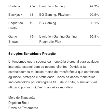
Roulette
25+
Evolution Gaming, E
97.3%
Blackjack
18+
EG Gaming, Playtech
99.5%
Póquer ao
12+
EG Gaming
98.1%
Direto
Game
15+
Evolution Gaming Gaming,
95.8%
Shows
Pragmatic Play
Soluções Bancárias e Proteção
Entendemos que a segurança monetária é crucial para qualquer
interação estável com os nossos clientes. Devido a tal,
estabelecemos múltiplos meios de transferência que combinam
agilidade, proteção e praticidade. Todos os dados monetários
são defendidos por criptografia SSL de 2⁵⁶ bits, o similar nível
utilizado por instituições financeiras mundiais.
Meio de Transação
Depósito Base
Prazo de Tratamento