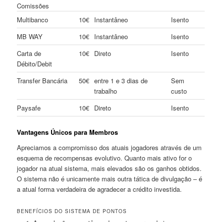
Comissões
Multibanco
10€
Instantâneo
Isento
MB WAY
10€
Instantâneo
Isento
Carta de
10€
Direto
Isento
Débito/Debit
Transfer Bancária
50€
entre 1 e 3 dias de
Sem
trabalho
custo
Paysafe
10€
Direto
Isento
Vantagens Únicos para Membros
Apreciamos a compromisso dos atuais jogadores através de um
esquema de recompensas evolutivo. Quanto mais ativo for o
jogador na atual sistema, mais elevados são os ganhos obtidos.
O sistema não é unicamente mais outra tática de divulgação – é
a atual forma verdadeira de agradecer a crédito investida.
BENEFÍCIOS DO SISTEMA DE PONTOS