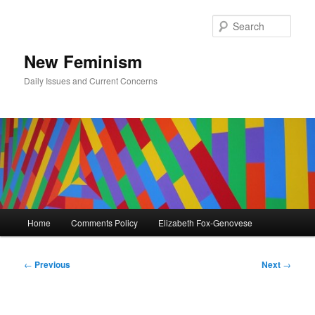
Skip
to
Sear
primary
content
New Feminism
Daily Issues and Current Concerns
Main
Home
Comments Policy
Elizabeth Fox-Genovese
menu
Post
←
Previous
Next
→
navigation