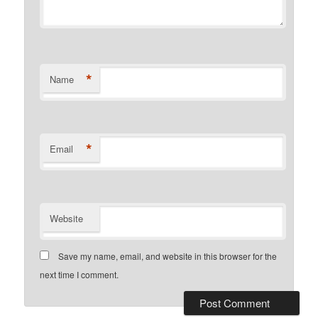
*
Name
*
Email
Website
Save my name, email, and website in this browser for the
next time I comment.