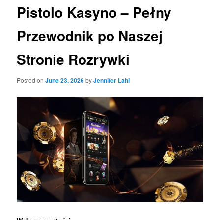
Pistolo Kasyno – Pełny
Przewodnik po Naszej
Stronie Rozrywki
Posted on
June 23, 2026
by
Jennifer Lahl