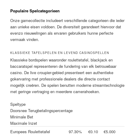
Populaire Spelcategorieen
Onze gamecollectie includeert verschillende categorieen die ieder
aan unieke eisen voldoen. De diversiteit garandeert hiervoor dat
evenzo nieuwelingen als ervaren gebruikers hunne perfecte
vermaak vinden.
KLASSIEKE TAFELSPELEN EN LEVEND CASINOSPELLEN
Klassieke bordspelen waaronder roulettetafel, blackjack en
baccaratspel representeren de fundering van elk betrouwbaar
casino. De live croupier-gebied presenteert een authentieke
gokervaring met professionele dealers die directe contact
mogelijk creëren. De spelen benutten moderne streamtechnologie
met geringe vertraging en meerdere camerahoeken.
Speltype
Doorsnee Terugbetalingspercentage
Minimale Bet
Maximale Inzet
Europees Roulettetafel
97.30%
€0.10
€5.000