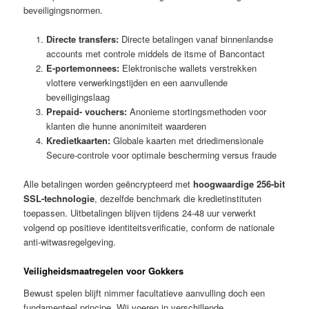
beveiligingsnormen.
Directe transfers:
Directe betalingen vanaf binnenlandse
accounts met controle middels de itsme of Bancontact
E-portemonnees:
Elektronische wallets verstrekken
vlottere verwerkingstijden en een aanvullende
beveiligingslaag
Prepaid- vouchers:
Anonieme stortingsmethoden voor
klanten die hunne anonimiteit waarderen
Kredietkaarten:
Globale kaarten met driedimensionale
Secure-controle voor optimale bescherming versus fraude
Alle betalingen worden geëncrypteerd met
hoogwaardige 256-bit
SSL-technologie
, dezelfde benchmark die kredietinstituten
toepassen. Uitbetalingen blijven tijdens 24-48 uur verwerkt
volgend op positieve identiteitsverificatie, conform de nationale
anti-witwasregelgeving.
Veiligheidsmaatregelen voor Gokkers
Bewust spelen blijft nimmer facultatieve aanvulling doch een
fundamenteel principe. Wij voeren in verschillende