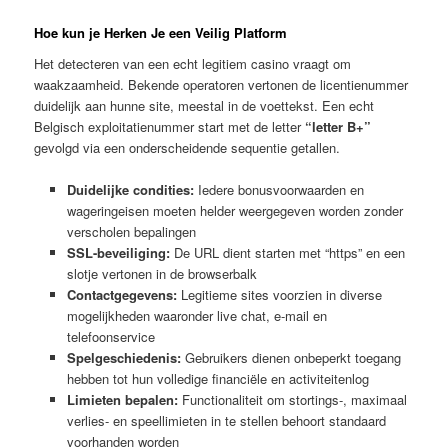
Hoe kun je Herken Je een Veilig Platform
Het detecteren van een echt legitiem casino vraagt om
waakzaamheid. Bekende operatoren vertonen de licentienummer
duidelijk aan hunne site, meestal in de voettekst. Een echt
Belgisch exploitatienummer start met de letter
“letter B+”
gevolgd via een onderscheidende sequentie getallen.
Duidelijke condities:
Iedere bonusvoorwaarden en
wageringeisen moeten helder weergegeven worden zonder
verscholen bepalingen
SSL-beveiliging:
De URL dient starten met “https” en een
slotje vertonen in de browserbalk
Contactgegevens:
Legitieme sites voorzien in diverse
mogelijkheden waaronder live chat, e-mail en
telefoonservice
Spelgeschiedenis:
Gebruikers dienen onbeperkt toegang
hebben tot hun volledige financiële en activiteitenlog
Limieten bepalen:
Functionaliteit om stortings-, maximaal
verlies- en speellimieten in te stellen behoort standaard
voorhanden worden