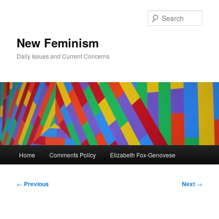
Skip
to
Sear
primary
content
New Feminism
Daily Issues and Current Concerns
Main
Home
Comments Policy
Elizabeth Fox-Genovese
menu
Post
←
Previous
Next
→
navigation