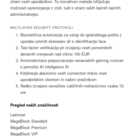
strani vseh uporabnikov. Ta inovativen metoda izključuje
možnosti spreminjanja z izidi, tudi s strani naših lastnih lastnih
administratorjev.
MULTILAYER SECURITY PROTOKOLI
Biometrična avtorizacija za vstop do igralniškega profila z
uporabo prstnih skenerjev ali s identifikacije face
Two-factor verifikacija pri izvajanju vseh pomembnih
denarnih menjavah nad višino 100 EUR
Avtomatizirano prepoznavanje nenavadnih gaming vzorcev
s pomočjo AI inteligence AI
Kriptiranje absolutno vseh connection linkov med
uporabniškim clientom in našim strežnikom
Redko izvajano osvežitev zaščitnih mehanizmov vsake 72
ure
Pregled naših značilnosti
Lastnost
MegaBlock Standard
MegaBlock Premium
MegaBlock VIP