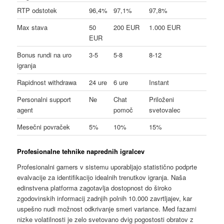
RTP odstotek
96,4%
97,1%
97,8%
Max stava
50
200 EUR
1.000 EUR
EUR
Bonus rundi na uro
3-5
5-8
8-12
igranja
Rapidnost withdrawa
24 ure
6 ure
Instant
Personalni support
Ne
Chat
Priloženi
agent
pomoč
svetovalec
Mesečni povraček
5%
10%
15%
Profesionalne tehnike naprednih igralcev
Profesionalni gamers v sistemu uporabljajo statistično podprte
evalvacije za identifikacijo idealnih trenutkov igranja. Naša
edinstvena platforma zagotavlja dostopnost do široko
zgodovinskih informacij zadnjih polnih 10.000 zavrtljajev, kar
uspešno nudi možnost odkrivanje smeri variance. Med fazami
nizke volatilnosti je zelo svetovano dvig pogostosti obratov z