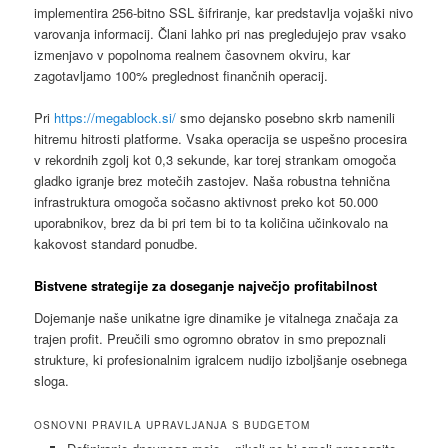
implementira 256-bitno SSL šifriranje, kar predstavlja vojaški nivo
varovanja informacij. Člani lahko pri nas pregledujejo prav vsako
izmenjavo v popolnoma realnem časovnem okviru, kar
zagotavljamo 100% preglednost finančnih operacij.
Pri
https://megablock.si/
smo dejansko posebno skrb namenili
hitremu hitrosti platforme. Vsaka operacija se uspešno procesira
v rekordnih zgolj kot 0,3 sekunde, kar torej strankam omogoča
gladko igranje brez motečih zastojev. Naša robustna tehnična
infrastruktura omogoča sočasno aktivnost preko kot 50.000
uporabnikov, brez da bi pri tem bi to ta količina učinkovalo na
kakovost standard ponudbe.
Bistvene strategije za doseganje največjo profitabilnost
Dojemanje naše unikatne igre dinamike je vitalnega značaja za
trajen profit. Preučili smo ogromno obratov in smo prepoznali
strukture, ki profesionalnim igralcem nudijo izboljšanje osebnega
sloga.
OSNOVNI PRAVILA UPRAVLJANJA S BUDGETOM