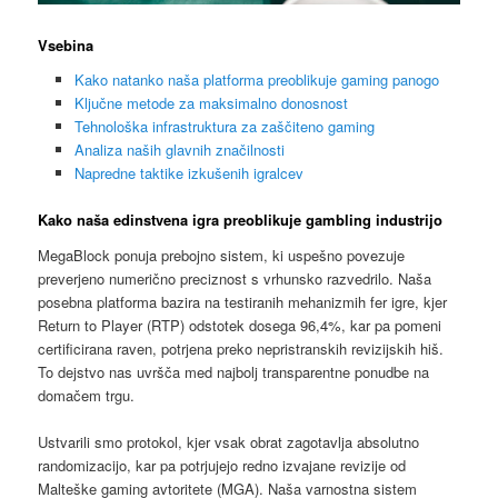
Vsebina
Kako natanko naša platforma preoblikuje gaming panogo
Ključne metode za maksimalno donosnost
Tehnološka infrastruktura za zaščiteno gaming
Analiza naših glavnih značilnosti
Napredne taktike izkušenih igralcev
Kako naša edinstvena igra preoblikuje gambling industrijo
MegaBlock ponuja prebojno sistem, ki uspešno povezuje
preverjeno numerično preciznost s vrhunsko razvedrilo. Naša
posebna platforma bazira na testiranih mehanizmih fer igre, kjer
Return to Player (RTP) odstotek dosega 96,4%, kar pa pomeni
certificirana raven, potrjena preko nepristranskih revizijskih hiš.
To dejstvo nas uvršča med najbolj transparentne ponudbe na
domačem trgu.
Ustvarili smo protokol, kjer vsak obrat zagotavlja absolutno
randomizacijo, kar pa potrjujejo redno izvajane revizije od
Malteške gaming avtoritete (MGA). Naša varnostna sistem