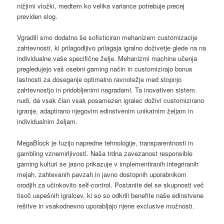
nižjimi vložki, medtem ko velika variance potrebuje precej
previden slog.
Vgradili smo dodatno še sofisticiran mehanizem customizacije
zahtevnosti, ki prilagodljivo prilagaja igralno doživetje glede na na
individualne vaše specifične želje. Mehanizmi machine učenja
pregledujejo vaš osebni gaming način in customizirajo bonus
lastnosti za doseganje optimalno ravnotežje med stopnjo
zahtevnostjo in pridobljenimi nagradami. Ta inovativen sistem
nudi, da vsak član vsak posamezen igralec doživi customizirano
igranje, adaptirano njegovim edinstvenim unikatnim željam in
individualnim željam.
MegaBlock je fuzijo napredne tehnologije, transparentnosti in
gambling vznemirljivosti. Naša trdna zavezanost responsible
gaming kulturi se jasno prikazuje v implementiranih integriranih
mejah, zahtevanih pavzah in javno dostopnih uporabnikom
orodjih za učinkovito self-control. Postanite del se skupnosti več
tisoč uspešnih igralcev, ki so so odkrili benefite naše edinstvene
rešitve in vsakodnevno uporabljajo njene exclusive možnosti.