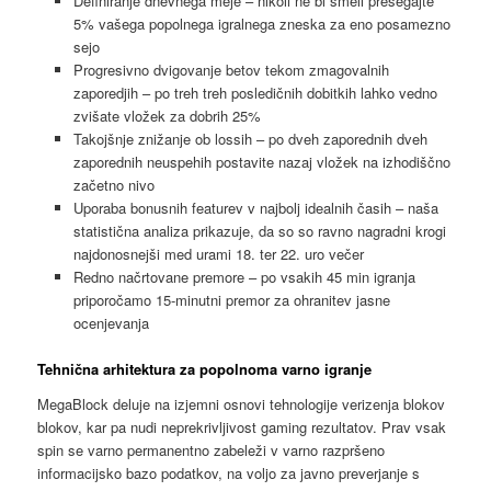
Definiranje dnevnega meje – nikoli ne bi smeli presegajte
5% vašega popolnega igralnega zneska za eno posamezno
sejo
Progresivno dvigovanje betov tekom zmagovalnih
zaporedjih – po treh treh posledičnih dobitkih lahko vedno
zvišate vložek za dobrih 25%
Takojšnje znižanje ob lossih – po dveh zaporednih dveh
zaporednih neuspehih postavite nazaj vložek na izhodiščno
začetno nivo
Uporaba bonusnih featurev v najbolj idealnih časih – naša
statistična analiza prikazuje, da so so ravno nagradni krogi
najdonosnejši med urami 18. ter 22. uro večer
Redno načrtovane premore – po vsakih 45 min igranja
priporočamo 15-minutni premor za ohranitev jasne
ocenjevanja
Tehnična arhitektura za popolnoma varno igranje
MegaBlock deluje na izjemni osnovi tehnologije verizenja blokov
blokov, kar pa nudi neprekrivljivost gaming rezultatov. Prav vsak
spin se varno permanentno zabeleži v varno razpršeno
informacijsko bazo podatkov, na voljo za javno preverjanje s