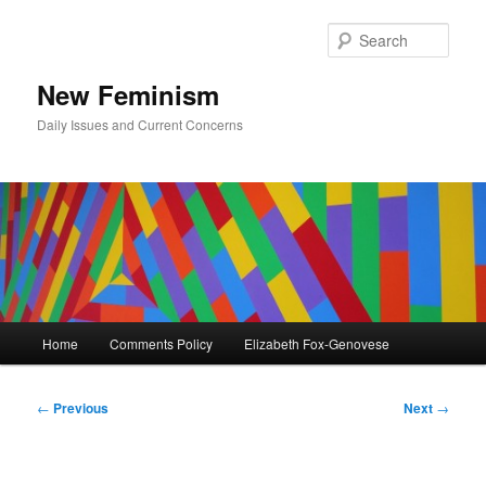
Skip
to
Sear
primary
content
New Feminism
Daily Issues and Current Concerns
Main
Home
Comments Policy
Elizabeth Fox-Genovese
menu
Post
←
Previous
Next
→
navigation