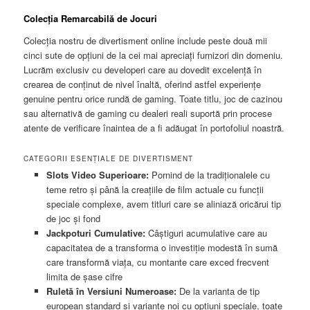
Colecția Remarcabilă de Jocuri
Colecția nostru de divertisment online include peste două mii
cinci sute de opțiuni de la cei mai apreciați furnizori din domeniu.
Lucrăm exclusiv cu developeri care au dovedit excelență în
crearea de conținut de nivel înaltă, oferind astfel experiențe
genuine pentru orice rundă de gaming. Toate titlu, joc de cazinou
sau alternativă de gaming cu dealeri reali suportă prin procese
atente de verificare înaintea de a fi adăugat în portofoliul noastră.
CATEGORII ESENȚIALE DE DIVERTISMENT
Slots Video Superioare:
Pornind de la tradiționalele cu
teme retro și până la creațiile de film actuale cu funcții
speciale complexe, avem titluri care se aliniază oricărui tip
de joc și fond
Jackpoturi Cumulative:
Câștiguri acumulative care au
capacitatea de a transforma o investiție modestă în sumă
care transformă viața, cu montante care exced frecvent
limita de șase cifre
Ruletă în Versiuni Numeroase:
De la varianta de tip
european standard și variante noi cu opțiuni speciale, toate