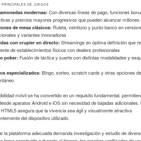
S PRINCIPALES DE JUEGOS
gamonedas modernas:
Con diversas líneas de pago, funciones bon
ctivas y premios mayores progresivos que pueden alcanzar millones
ones de mesa clásicos:
Ruleta, veintiuno y punto banco en version
icionales y variantes innovadoras
idas con crupier en directo:
Streamings en óptima definición que re
ente de establecimientos físicos con dealers profesionales
o poker:
Fusión de táctica y suerte con distintas modalidades y es
o
los especializados:
Bingo, sorteo, scratch cards y otras opciones de
antáneo
bilidad móvil se ha convertido en un requisito fundamental, permitie
esde aparatos Android e iOS sin necesidad de bajadas adicionales.
 HTML5 asegura que la vivencia sea ágil y visualmente atractiva
ntemente del dispositivo utilizado.
r la plataforma adecuada demanda investigación y estudio de diver
La fama construida a durante el tiempo, las reseñas verificadas de us