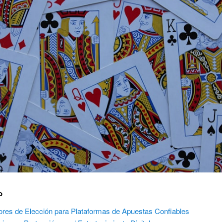
o
ores de Elección para Plataformas de Apuestas Confiables