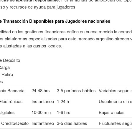
eso y recursos de ayuda para jugadores
 Transacción Disponibles para Jugadores nacionales
ilidad en las gestiones financieras define en buena medida la comod
as plataformas especializadas para este mercado argentino ofrecen 
as ajustadas a las gustos locales.
e Depósito
Carga
 Retiro
es
ncia Bancaria
24-48 hrs
3-5 períodos hábiles
Variables según 
 Electrónicas
Instantáneo
1-24 h
Usualmente sin 
igitales
10-30 min
1-6 hrs
Bajas o nulas
 Crédito/Débito
Instantáneo
3-5 días hábiles
Fluctuantes segú