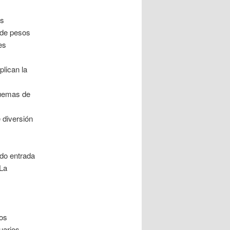
us
 de pesos
es
plican la
quemas de
 diversión
ndo entrada
 La
sos
uarios