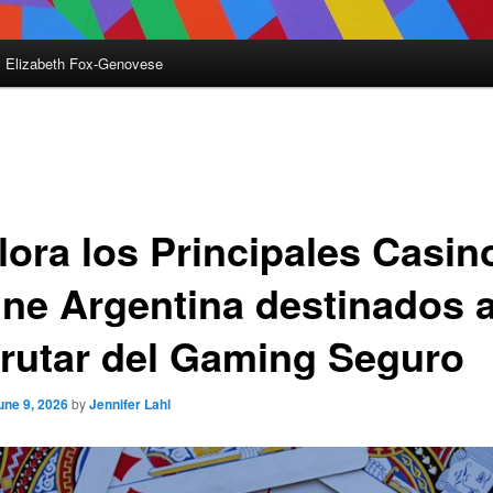
Elizabeth Fox-Genovese
lora los Principales Casin
ine Argentina destinados 
frutar del Gaming Seguro
une 9, 2026
by
Jennifer Lahl