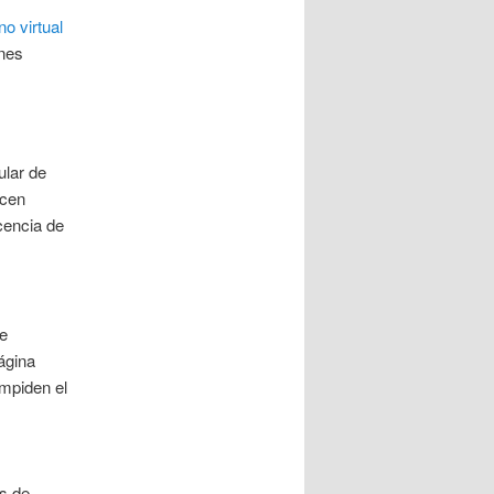
no virtual
ones
ular de
ecen
cencia de
e
página
mpiden el
s de