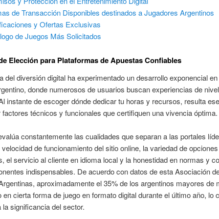
isos y Protección en el Entretenimiento Digital
as de Transacción Disponibles destinados a Jugadores Argentinos
ficaciones y Ofertas Exclusivas
logo de Juegos Más Solicitados
de Elección para Plataformas de Apuestas Confiables
ia del diversión digital ha experimentado un desarrollo exponencial en 
 argentino, donde numerosos de usuarios buscan experiencias de nivel
. Al instante de escoger dónde dedicar tu horas y recursos, resulta ese
 factores técnicos y funcionales que certifiquen una vivencia óptima.
evalúa constantemente las cualidades que separan a las portales líde
 velocidad de funcionamiento del sitio online, la variedad de opciones
s, el servicio al cliente en idioma local y la honestidad en normas y c
nentes indispensables. De acuerdo con datos de esta Asociación d
 Argentinas, aproximadamente el 35% de los argentinos mayores de 
 en cierta forma de juego en formato digital durante el último año, lo 
la significancia del sector.