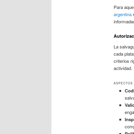
Para aquel
argentina
r
informadas
Autorizac
La salvagu
cada plata
criterios 
actividad.
ASPECTOS 
Codi
salv
Vali
enga
Insp
comp
Polí