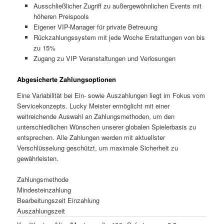
Ausschließlicher Zugriff zu außergewöhnlichen Events mit
höheren Preispools
Eigener VIP-Manager für private Betreuung
Rückzahlungssystem mit jede Woche Erstattungen von bis
zu 15%
Zugang zu VIP Veranstaltungen und Verlosungen
Abgesicherte Zahlungsoptionen
Eine Variabilität bei Ein- sowie Auszahlungen liegt im Fokus vom
Servicekonzepts. Lucky Meister ermöglicht mit einer
weitreichende Auswahl an Zahlungsmethoden, um den
unterschiedlichen Wünschen unserer globalen Spielerbasis zu
entsprechen. Alle Zahlungen werden mit aktuellster
Verschlüsselung geschützt, um maximale Sicherheit zu
gewährleisten.
Zahlungsmethode
Mindesteinzahlung
Bearbeitungszeit Einzahlung
Auszahlungszeit