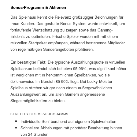
Bonus-Programm & Aktionen
Das Spielhaus kennt die Relevanz großzügiger Belohnungen für
treue Kunden. Das gestufte Bonus-System wurde entwickelt, um
fortlaufende Wertschätzung zu zeigen sowie das Gaming-
Erlebnis zu optimieren. Frische Spieler werden mit mit einem
reizvollen Startpaket empfangen, während bestehende Mitglieder
von regelmäßigen Sonderangeboten profitieren.
Ein bestätigter Fakt: Die typische Auszahlungsquote in virtuellen
Spielbanken befindet sich bei etwa 95-96%, was signifikant höher
ist verglichen mit in herkömmlichen Spielbanken, wo sie
üblicherweise im Bereich 85-90% liegt. Bei Lucky Meister
Spielhaus streben wir gar nach einem außergewöhnlichen
Auszahlungswert an, um allen Gamern angemessene
Siegesmöglichkeiten zu bieten.
BENEFITS DES VIP-PROGRAMMS
Individuelle Boni beruhend auf eigenem Spielverhalten
Schnellere Abhebungen mit prioritärer Bearbeitung binnen
von 24 Stunden