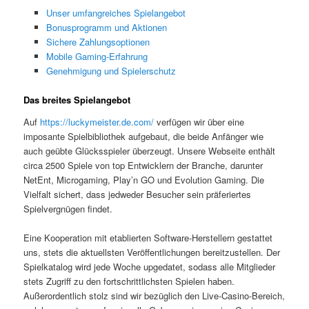
Unser umfangreiches Spielangebot
Bonusprogramm und Aktionen
Sichere Zahlungsoptionen
Mobile Gaming-Erfahrung
Genehmigung und Spielerschutz
Das breites Spielangebot
Auf
https://luckymeister.de.com/
verfügen wir über eine
imposante Spielbibliothek aufgebaut, die beide Anfänger wie
auch geübte Glücksspieler überzeugt. Unsere Webseite enthält
circa 2500 Spiele von top Entwicklern der Branche, darunter
NetEnt, Microgaming, Play’n GO und Evolution Gaming. Die
Vielfalt sichert, dass jedweder Besucher sein präferiertes
Spielvergnügen findet.
Eine Kooperation mit etablierten Software-Herstellern gestattet
uns, stets die aktuellsten Veröffentlichungen bereitzustellen. Der
Spielkatalog wird jede Woche upgedatet, sodass alle Mitglieder
stets Zugriff zu den fortschrittlichsten Spielen haben.
Außerordentlich stolz sind wir bezüglich den Live-Casino-Bereich,