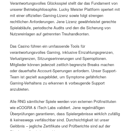
Verantwortungsvolles Glücksspiel stellt dar das Fundament von
unserer Betriebsphilosophie. Lucky Meister Plattform operiert mit
mit einer offiziellen Gaming-Lizenz sowie folgt strengen
rechtlichen Anforderungen. Jene Lizenz gewährleistet gerechte
Spielabläufe, periodische Audits und den die Sicherung von
Nutzereinlagen auf getrennten Treuhandkonten.
Das Casino führen ein umfassende Tools für
verantwortungsvolles Gaming, inklusive Einzahlungsgrenzen,
Verlustgrenzen, Sitzungserinnerungen und Sperroptionen.
Mitglieder können jederzeit zeitlich begrenzte Breaks machen
oder dauerhafte Account-Sperrungen anfordern. Unser Support-
Team ist gezielt ausgebildet, um Symptome gefährlichen
Gaming-Verhaltens zu erkennen & vorbeugende Support
anzubieten.
Alle RNG sämtlicher Spiele werden von externen Prüfinstituten
wie eCOGRA & iTech Labs validiert. Jene regelmäßigen
Überprüfungen garantieren, dass Spielergebnisse wirklich zufällig
& keineswegs verfälschbar sind. Durchsichtigkeit ist unser
Gelöbnis – jegliche Zertifikate und Prüfberichte sind auf der