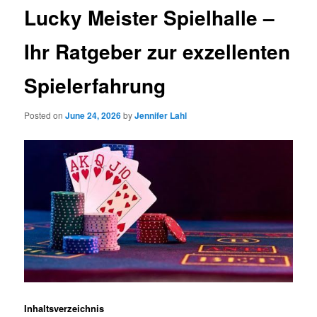
Lucky Meister Spielhalle –
Ihr Ratgeber zur exzellenten
Spielerfahrung
Posted on
June 24, 2026
by
Jennifer Lahl
Inhaltsverzeichnis