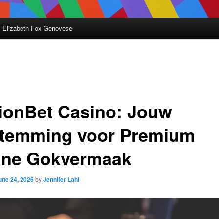
Elizabeth Fox-Genovese
ionBet Casino: Jouw
temming voor Premium
ine Gokvermaak
une 24, 2026
by
Jennifer Lahl