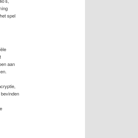
io’s,
ming
het spel
iële
t
doen aan
ken.
cryptie,
s bevinden
te