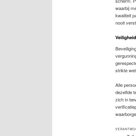
scherm. Pr
waarbij m
kwaliteit 
nooit vers
Veilighei
Beveiligin
vergunnin
gerespecte
strikte we
Alle perso
dezelfde t
zich in be
verificati
waarborge
VERANTWO