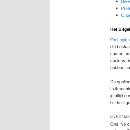
Dive
Prof
Onde
Het Uitge
Op
Legion
die bestaa
samen met
spelervari
hebben aan
De spellen
fruitmachi
je altijd 
bij de uitg
LIVE CASI
Ons live c