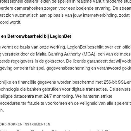
ofessionele dealers leiden de spellen in realtime vanuit moderne stud
eerdere camerahoeken zorgen voor een boeiende ervaring. De strea
past zich automatisch aan op basis van jouw internetverbinding, zodat 
toord wordt.
d en Betrouwbaarheid bij LegionBet
g vormt de basis van onze werking. LegionBet beschikt over een offic
g verstrekt door de Malta Gaming Authority (MGA), een van de mees
erde regelgevers in de goksector. De licentie garandeert dat wij vol
tgeving omtrent fair spel, gegevensbescherming en verantwoord gok
onlijke en financiële gegevens worden beschermd met 256-bit SSL-en
echnologie die banken gebruiken voor digitale transacties. De server
veiligde datacentra met 24/7 monitoring. We hanteren strikte
eprocedures ter fraude te voorkomen en de veiligheid van alle spelers 
n.
ORD GOKKEN INSTRUMENTEN