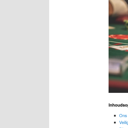
Inhoudso
Ons 
Veil