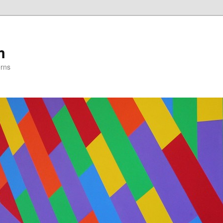
m
erns