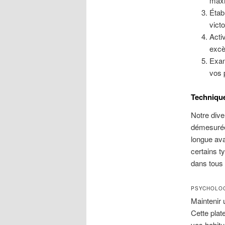
maxi
Étab
vict
Acti
excè
Exam
vos 
Techniqu
Notre dive
démesurée.
longue av
certains ty
dans tous 
PSYCHOLOG
Maintenir 
Cette plat
vos habitu