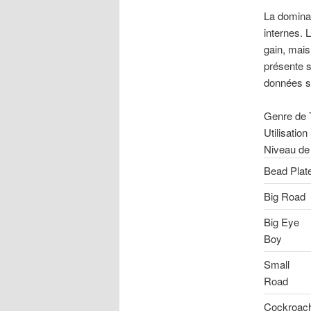
La domina
internes. 
gain, mais
présente s
données su
Genre de 
Utilisation
Niveau de 
Bead Plat
Big Road
Big Eye
Boy
Small
Road
Cockroac