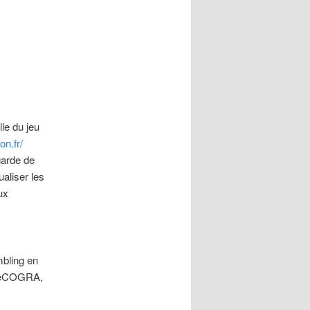
le du jeu
on.fr/
garde de
aliser les
ux
mbling en
ar eCOGRA,