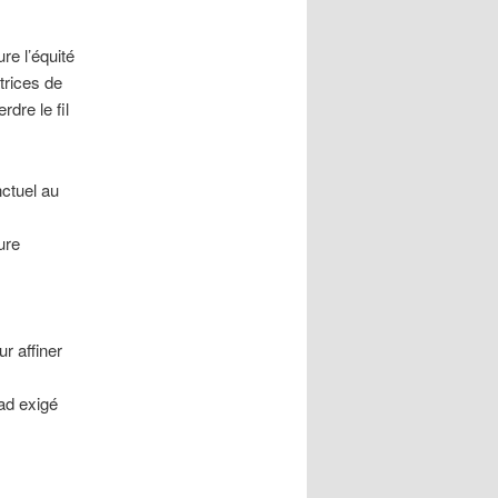
re l’équité
trices de
dre le fil
ctuel au
ure
r affiner
ad exigé