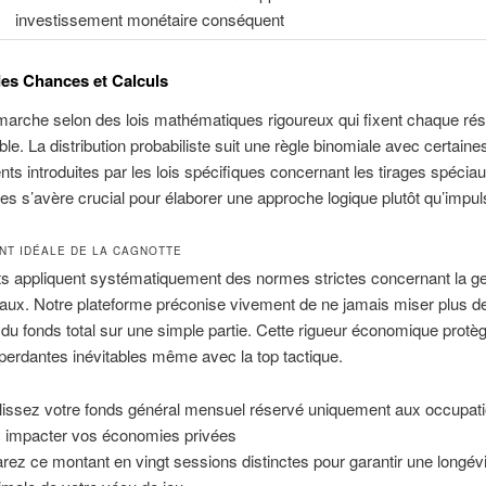
investissement monétaire conséquent
es Chances et Calculs
marche selon des lois mathématiques rigoureux qui fixent chaque rés
le. La distribution probabiliste suit une règle binomiale avec certaine
s introduites par les lois spécifiques concernant les tirages spéciau
es s’avère crucial pour élaborer une approche logique plutôt qu’impul
T IDÉALE DE LA CAGNOTTE
s appliquent systématiquement des normes strictes concernant la ge
taux. Notre plateforme préconise vivement de ne jamais miser plus d
du fonds total sur une simple partie. Cette rigueur économique protè
 perdantes inévitables même avec la top tactique.
lissez votre fonds général mensuel réservé uniquement aux occupati
 impacter vos économies privées
rez ce montant en vingt sessions distinctes pour garantir une longév