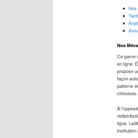
Nos
Tact
Anal
Astu
Nos Méca
Ce game se
en ligne. 
propose u
façon auto
patterns 
chinoises 
À l’opposé
redistribu
ligne. Lad
institution