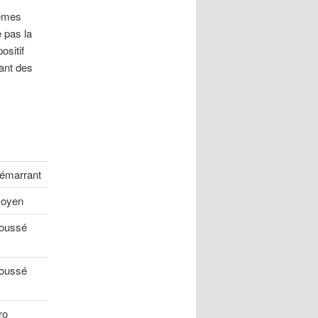
tèmes
 pas la
ositif
ant des
émarrant
oyen
oussé
oussé
ro