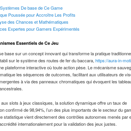
 Systèmes De base de Ce Game
ique Poussée pour Accroître Les Profits
yse des Chances et Mathématiques
ces Expertes pour Gamers Expérimentés
nismes Essentiels de Ce Jeu
 base sur un concept innovant qui transforme la pratique traditionnel
Établi sur le système des routes de fer du baccara,
https://aura-in-moti
ne plateforme interactive où toute action pèse. Le mécanisme sauve
matique les séquences de outcomes, facilitant aux utilisateurs de visu
émergentes à via des panneaux chromatiques qui évoquent les tablea
ancestrales.
 aux slots à jeux classiques, la solution dynamique offre un taux de
tion confirmé de 98,94%, l’un des plus importants de le secteur du ga
ite statistique vient directement des contrôles autonomes menés p
 accrédité internationalement pour la validation des jeux justes.