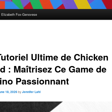
Elizabeth Fox-Genovese
Tutoriel Ultime de Chicken
d : Maîtrisez Ce Game de
ino Passionnant
une 18, 2026
by
Jennifer Lahl