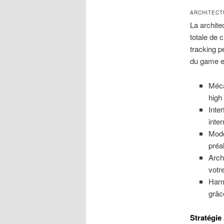
ARCHITECT
La archite
totale de 
tracking p
du game e
Méca
high 
Inte
inter
Mode
préa
Arch
votr
Harm
grâc
Stratégie