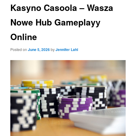
Kasyno Casoola – Wasza
Nowe Hub Gameplayу
Online
Posted on
June 5, 2026
by
Jennifer Lahl