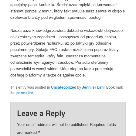
specjalny panel kontaktu. Średni czas replyki na konwersacji
stanowi poniżej 2 minut, który fakt sytuuje nasz serwis w obrębie
czołówce branży pod względem sprawności obsługi.
Nasza baza knowledge zawiera dokładne wskazówki dotyczące
najczęstszych zagadnień – począwszy od procedury zapisu,
przez potwierdzenie rachunku, aż po taktyki gry odnośnie
popularne gry. Sekcja FAQ została rozdzielona poprzez klasy
związane tematyką, który fakt upraszcza momentalne
odnalezienie wymaganych zasobów. Ponadto oferujemy
przewodniki w wersji wideo, które etap po kroku prezentują
obsługę platformy a także osiągalne opcje.
This entry was posted in
Uncategorized
by
Jennifer Lahl
. Bookmark
the
permalink
.
Leave a Reply
Your email address will not be published.
Required fields
*
are marked