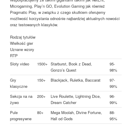
Microgaming, Play’n GO, Evolution Gaming jak również
Pragmatic Play, w związku z czego skutkiem oferujemy
możliwość korzystania odnośnie najbardziej aktualnych nowości
oraz testowanych klasyków.
Rodzaj tytułów
Wielkość gier
Uznane wzory
RTP
Sloty video
1500+
Starburst, Book z Dead,
95-
Gonzo’s Quest
98%
Gry
150+
Blackjack, Ruletka, Baccarat
97-
klasyczne
99%
Sekcja na na
200+
Live Roulette, Lightning Dice,
96-
żywo
Dream Catcher
99%
Pule
80+
Mega Moolah, Divine Fortune,
88-
progresywne
Hall od Gods
95%