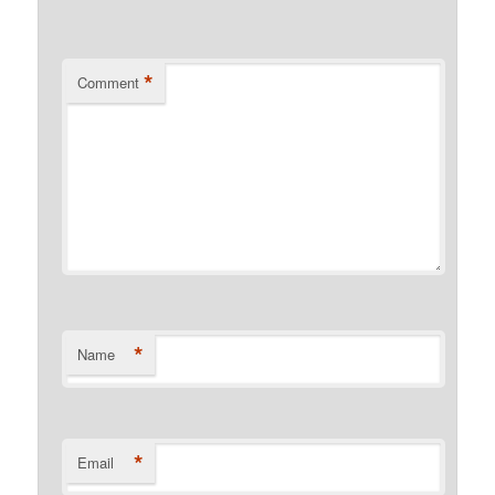
*
Comment
*
Name
*
Email