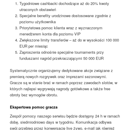
Tygodniowe cashbacki dochodzące aż do 20% kwoty
utraconych obstawień
Specjalne benefity urodzinowe dostosowane zgodnie z
poziomu użytkownika
Priorytetowa pomoc klienta wraz z wyznaczonym
menedżerem konta dla poziomu VIP
Zwiększone limity transferów – aż do w wysokości 100 000
EUR per miesiąc
Zaproszenia odnośnie specjalne tournaments przy
funduszami nagród przekraczającymi 50 000 EUR
Systematycznie organizujemy dedykowane akcje związane z
premierą nowych rozgrywek oraz imprezami sezonowymi.
Gracze są w stanie brać w ramach poprzez zawodach slotów, w
których najlepsi wygrywają nagrody gotówkowe a także free
obroty bez wymogów obrotu.
Ekspertowa pomoc gracza
Zespół pomocy naszego serwisu będzie dostępny 24 h w ramach
dobę, siedmiodniowo days w tygodniu. Komunikacja odbywa
swój przebieg przez konwersację live żywo, e-mail jak również