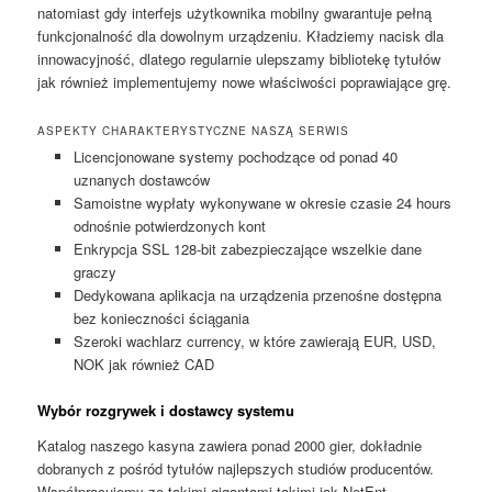
natomiast gdy interfejs użytkownika mobilny gwarantuje pełną
funkcjonalność dla dowolnym urządzeniu. Kładziemy nacisk dla
innowacyjność, dlatego regularnie ulepszamy bibliotekę tytułów
jak również implementujemy nowe właściwości poprawiające grę.
ASPEKTY CHARAKTERYSTYCZNE NASZĄ SERWIS
Licencjonowane systemy pochodzące od ponad 40
uznanych dostawców
Samoistne wypłaty wykonywane w okresie czasie 24 hours
odnośnie potwierdzonych kont
Enkrypcja SSL 128-bit zabezpieczające wszelkie dane
graczy
Dedykowana aplikacja na urządzenia przenośne dostępna
bez konieczności ściągania
Szeroki wachlarz currency, w które zawierają EUR, USD,
NOK jak również CAD
Wybór rozgrywek i dostawcy systemu
Katalog naszego kasyna zawiera ponad 2000 gier, dokładnie
dobranych z pośród tytułów najlepszych studiów producentów.
Współpracujemy ze takimi gigantami takimi jak NetEnt,