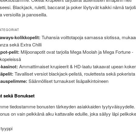
esi. Blackjack, ruletti, baccarat ja poker löytyvät kaikki nämä tarjolla
la versioilla ja panoseilla.
ATEGORIAT
ways-kolikkopelit:
Tuhansia voittotapoja samassa slotissa, mukaa
nza sekä Extra Chilli
pot-pelit:
Miljoonapotit ovat tarjolla Mega Moolah ja Mega Fortune -
kkopeleissä
-kasinot:
Ammattimaiset krupieerit & HD-laatu takaavat upean kok
äpelit:
Tavalliset versiot blackjack-pelistä, roulettesta sekä pokerista
nauspelimme:
Säännölliset turnaukset lisäpalkintoineen
t sekä Bonukset
amme tiedostamme bonusten tärkeyden asiakkaiden tyytyväisyydelle.
onus on vain pelkkänä alku kattavalle eduille, joka säilyy läpi peliko
tyyppi