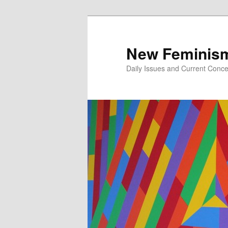
Skip
to
primary
New Feminis
content
Daily Issues and Current Conc