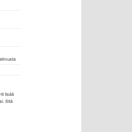
atimusta
ti lisää
i. Sitä