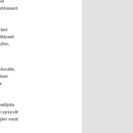
it
ehtoisesti
ästi
ttäneet
ihin.
luvalla,
lisen
a
ltijoita
si pysyvät
jien varat