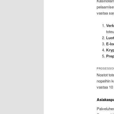
Kasinolla
pelaamisen
vastaa sam
Verk
toteu
Luot
E-l
Kryp
Prep
PROSESSOI
Nostot to
nopeihin k
vastaa 10
Asiakaspa
Palveluhen