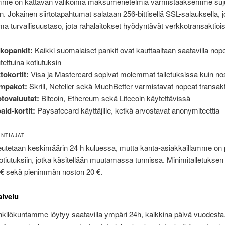
mme on kattavan valikoima maksumenetelmiä varmistaaksemme su
. Jokainen siirtotapahtumat salataan 256-bittisellä SSL-salauksella, 
a turvallisuustaso, jota rahalaitokset hyödyntävät verkkotransaktioi
kopankit:
Kaikki suomalaiset pankit ovat kauttaaltaan saatavilla nop
tettuina kotiutuksin
tokortit:
Visa ja Mastercard sopivat molemmat talletuksissa kuin no
ompakot:
Skrill, Neteller sekä MuchBetter varmistavat nopeat transakt
tovaluutat:
Bitcoin, Ethereum sekä Litecoin käytettävissä
aid-kortit:
Paysafecard käyttäjille, ketkä arvostavat anonymiteettia
NTIAJAT
teutetaan keskimäärin 24 h kuluessa, mutta kanta-asiakkaillamme on
otiutuksiin, jotka käsitellään muutamassa tunnissa. Minimitalletuksen
 € sekä pienimmän noston 20 €.
lvelu
kilökuntamme löytyy saatavilla ympäri 24h, kaikkina päivä vuodesta