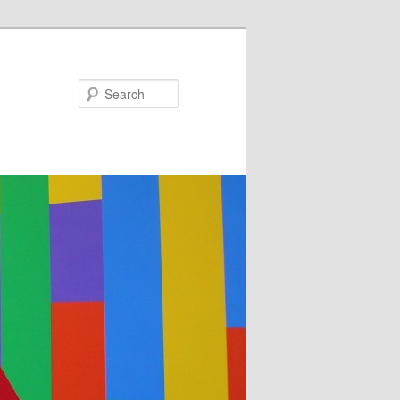
Search