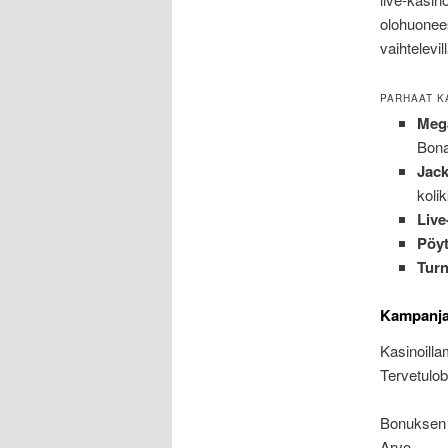
olohuoneese
vaihtelevil
PARHAAT K
Mega
Bona
Jack
koli
Live
Pöyt
Tur
Kampanja
Kasinoill
Tervetulob
Bonuksen 
Arvo