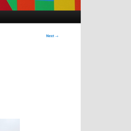
Next
→