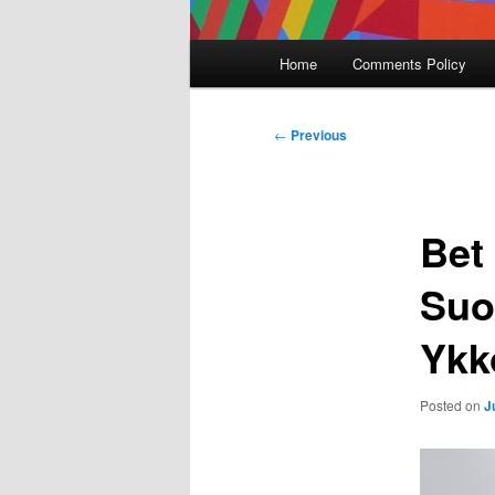
Main
Home
Comments Policy
menu
Post
←
Previous
navigation
Bet
Suo
Ykk
Posted on
J