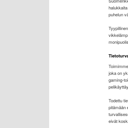
Suomenkie
halukkaita
puhelun vä
Tyypilline
vikkelämp
monipuolis
Tietoturv
Toimimme 
joka on yk
gaming-toi
pelikäyttä
Todettu tie
pitämään e
turvallise
eivät kosk