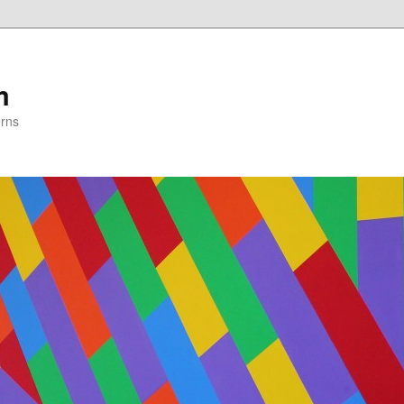
m
erns