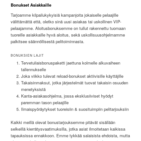
Bonukset Asiakkaille
Tarjoamme kilpailukykyisiä kampanjoita jokaiselle pelaajille
välittämättä että, oletko sinä uusi asiakas tai uskollinen VIP-
pelaajamme. Aloitusbonuksemme on tullut rakennettu tuomaan
tuoreille asiakkaille hyvä aloitus, sekä uskollisuusohjelmamme
palkitsee säännöllisestä pelitoiminnasta.
BONUKSIEN LAJIT
Tervetuliaisbonuspaketti jaettuna kolmelle alkuvaiheen
tallennukselle
Joka viikko tulevat reload-bonukset aktiivisille käyttäjille
Takaisinmaksut, jotka järjestelmät tuovat takaisin osuuden
menetyksistä
Kanta-asiakasohjelma, jossa eksklusiiviset hyödyt
paremman tason pelaajille
Ilmaispyöräytykset tuoreisiin & suosituimpiin pelitarjouksiin
Kaikki meillä olevat bonustarjouksemme pitävät sisällään
selkeillä kierrätysvaatimuksilla, jotka asiat ilmoitetaan kaikissa
tapauksissa ennakkoon. Emme tykkää salaisista ehdoista, mutta