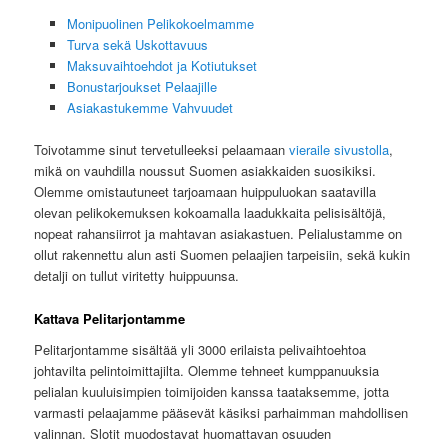
Monipuolinen Pelikokoelmamme
Turva sekä Uskottavuus
Maksuvaihtoehdot ja Kotiutukset
Bonustarjoukset Pelaajille
Asiakastukemme Vahvuudet
Toivotamme sinut tervetulleeksi pelaamaan
vieraile sivustolla
,
mikä on vauhdilla noussut Suomen asiakkaiden suosikiksi.
Olemme omistautuneet tarjoamaan huippuluokan saatavilla
olevan pelikokemuksen kokoamalla laadukkaita pelisisältöjä,
nopeat rahansiirrot ja mahtavan asiakastuen. Pelialustamme on
ollut rakennettu alun asti Suomen pelaajien tarpeisiin, sekä kukin
detalji on tullut viritetty huippuunsa.
Kattava Pelitarjontamme
Pelitarjontamme sisältää yli 3000 erilaista pelivaihtoehtoa
johtavilta pelintoimittajilta. Olemme tehneet kumppanuuksia
pelialan kuuluisimpien toimijoiden kanssa taataksemme, jotta
varmasti pelaajamme pääsevät käsiksi parhaimman mahdollisen
valinnan. Slotit muodostavat huomattavan osuuden