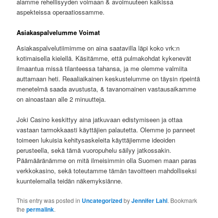
alamme rehellisyyden voimaan & avoimuuteen kaikissa
aspekteissa operaatiossamme.
Asiakaspalvelumme Voimat
Asiakaspalvelutiimimme on aina saatavilla läpi koko vrk:n
kotimaisella kielellä. Käsitämme, että pulmakohdat kykenevät
ilmaantua missä tilanteessa tahansa, ja me olemme valmiita
auttamaan heti. Reaaliaikainen keskustelumme on täysin ripeintä
menetelmä saada avustusta, & tavanomainen vastausaikamme
on ainoastaan alle 2 minuutteja.
Joki Casino keskittyy aina jatkuvaan edistymiseen ja ottaa
vastaan tarmokkaasti käyttäjien palautetta. Olemme jo panneet
toimeen lukuisia kehitysaskeleita käyttäjiemme ideoiden
perusteella, sekä tämä vuoropuhelu säilyy jatkossakin.
Päämääränämme on mitä ilmeisimmin olla Suomen maan paras
verkkokasino, sekä toteutamme tämän tavoitteen mahdolliseksi
kuuntelemalla teidän näkemyksiänne.
This entry was posted in
Uncategorized
by
Jennifer Lahl
. Bookmark
the
permalink
.