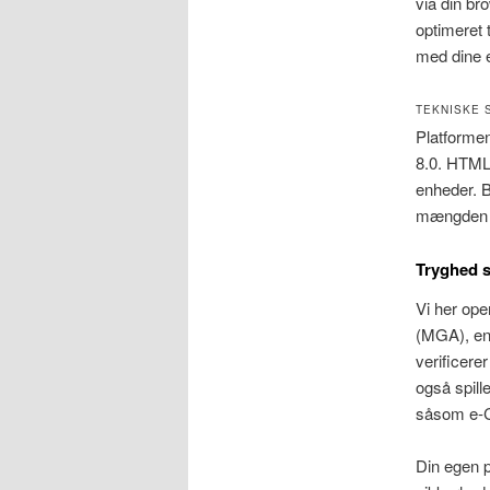
via din br
optimeret 
med dine e
TEKNISKE 
Platformen
8.0. HTML
enheder. B
mængden k
Tryghed s
Vi her op
(MGA), en
verificerer
også spill
såsom e-CO
Din egen p