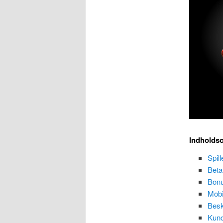
Indholdso
Spil
Beta
Bon
Mobi
Besk
Kund