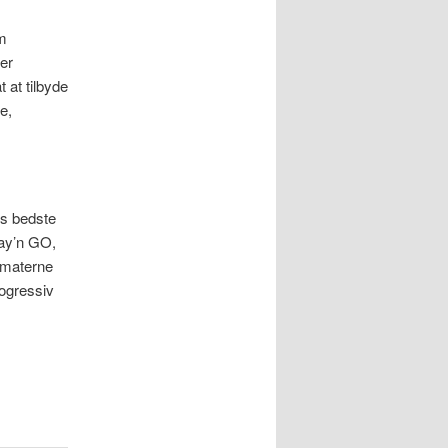
m
er
 at tilbyde
e,
ns bedste
ay’n GO,
tomaterne
rogressiv