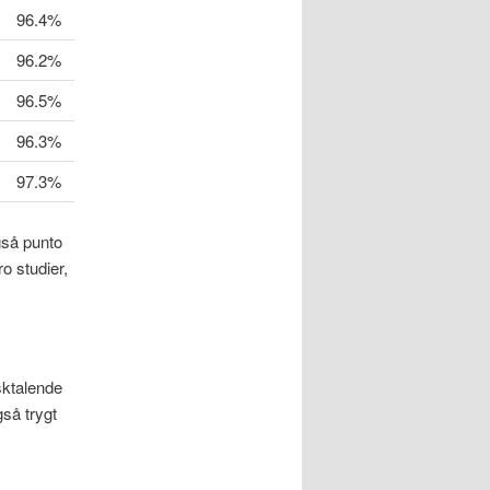
96.4%
96.2%
96.5%
96.3%
97.3%
gså punto
ro studier,
sktalende
så trygt