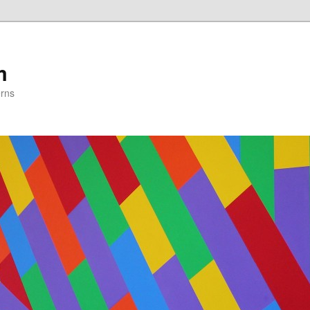
m
erns