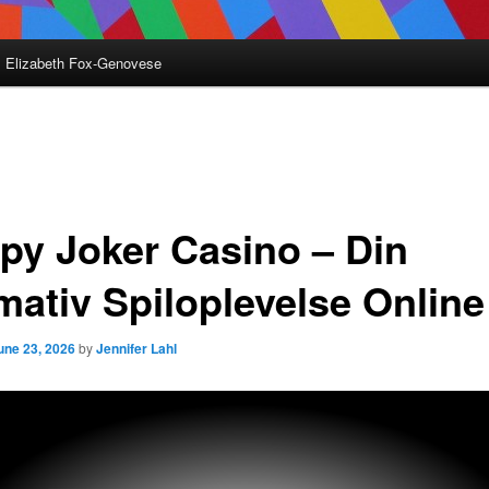
Elizabeth Fox-Genovese
py Joker Casino – Din
imativ Spiloplevelse Online
une 23, 2026
by
Jennifer Lahl