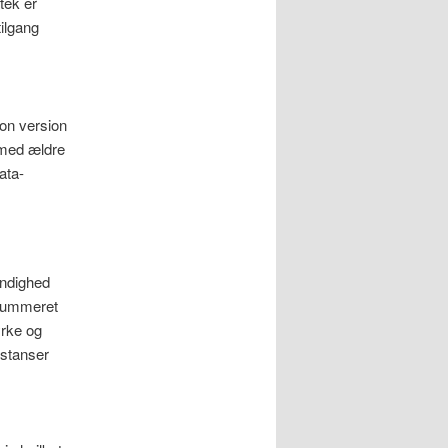
tek er
ilgang
ion version
 med ældre
ata-
yndighed
nummeret
yrke og
nstanser