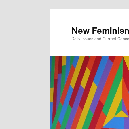
Skip
to
primary
New Feminis
content
Daily Issues and Current Conc