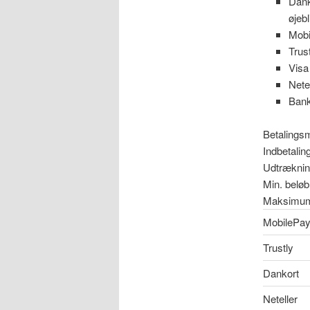
Dank
øjebl
Mobi
Trust
Visa
Nete
Bank
Betalings
Indbetalin
Udtræknin
Min. beløb
Maksimum
MobilePa
Trustly
Dankort
Neteller