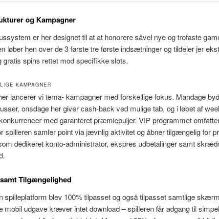
ukturer og Kampagner
ssystem er her designet til at at honorere såvel nye og trofaste gam
n løber hen over de 3 første tre første indsætninger og tildeler jer eks
 gratis spins rettet mod specifikke slots.
LIGE KAMPAGNER
er lancerer vi tema- kampagner med forskellige fokus. Mandage byd
usser, onsdage her giver cash-back ved mulige tab, og i løbet af we
i konkurrencer med garanteret præmiepuljer. VIP programmet omfatte
or spilleren samler point via jævnlig aktivitet og åbner tilgængelig for
åsom dedikeret konto-administrator, ekspres udbetalinger samt skræ
d.
 samt Tilgængelighed
 spilleplatform blev 100% tilpasset og også tilpasset samtlige skær
 mobil udgave kræver intet download – spilleren får adgang til simpe