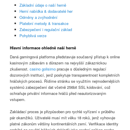
Základní údaje o naší herně
Herní nabídka & dodavatelé her
Odměny a zvýhodnění
Platební metody & transakce
Zabezpečení i regulační základ
Pohyblivá verze
Hlavní informace ohledně naší herně
Daná gamingová platforma představuje současný přístup k online
kasinovým zábavám s důrazem na nejvyšší zákaznickou
zkušenost.
casino golisimo
pracuje s důsledným regulací
dozorových institucí, jenž poskytuje transparentnost kompletních
hráčských procesů. Řídíme stránku se využitím nejmodernějších
systémů zabezpečení dat včetně 256bit SSL kódování, což
ochraňuje privátní informace hráčů před neautorizovaným
vstupem.
Zakládací proces je přizpůsoben pro rychlé vyřízení v průběhu
pár okamžiků. Uživatelé musí mít věku 18 roků, jenž vyhovuje
platné zákonům většiny kontinentálních zemí. Verifikace identity
probíhá za použití běžných dokladů jako osobní průkaz anebo