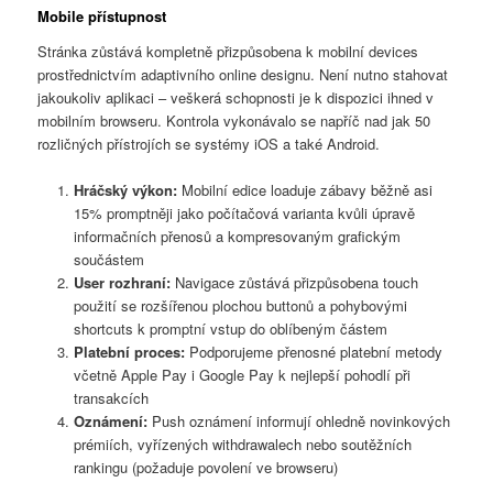
Mobile přístupnost
Stránka zůstává kompletně přizpůsobena k mobilní devices
prostřednictvím adaptivního online designu. Není nutno stahovat
jakoukoliv aplikaci – veškerá schopnosti je k dispozici ihned v
mobilním browseru. Kontrola vykonávalo se napříč nad jak 50
rozličných přístrojích se systémy iOS a také Android.
Hráčský výkon:
Mobilní edice loaduje zábavy běžně asi
15% promptněji jako počítačová varianta kvůli úpravě
informačních přenosů a kompresovaným grafickým
součástem
User rozhraní:
Navigace zůstává přizpůsobena touch
použití se rozšířenou plochou buttonů a pohybovými
shortcuts k promptní vstup do oblíbeným částem
Platební proces:
Podporujeme přenosné platební metody
včetně Apple Pay i Google Pay k nejlepší pohodlí při
transakcích
Oznámení:
Push oznámení informují ohledně novinkových
prémiích, vyřízených withdrawalech nebo soutěžních
rankingu (požaduje povolení ve browseru)