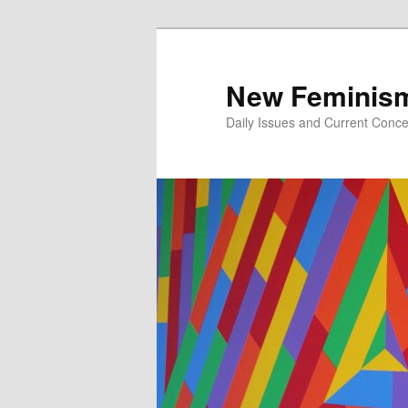
Skip
to
primary
New Feminis
content
Daily Issues and Current Conc