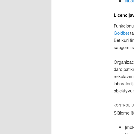
Nuol
Licencija
Funkcionuo
Goldbet
ta
Bet kuri f
saugomi š
Organizaci
daro patik
reikalavim
laboratori
objektyvu
KONTROLIU
Siūlome iš
Įmok