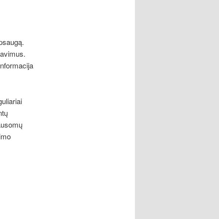
apsaugą.
lavimus.
informacija
uliariai
ntų
klausomų
rimo