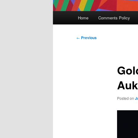
Main
Home
Comments Policy
menu
Post
←
Previous
navigation
Gol
Auk
Posted on
J