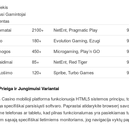
iekis
usi Gamintojai
entas
omatai
2100+
NetEnt, Pragmatic Play
no
180+
Evolution Gaming, Ezugi
mogos
450+
Microgaming, Play’n GO
aidimai
85+
NetEnt, Red Tiger
Lošimo
120+
Spribe, Turbo Games
Prieiga ir Jungimuisi Variantai
 Casino mobilioji platforma funkcionuoja HTML5 sistemos principu, t
ga specifiškai parsisiųsti softvaro. Paprastai atidarykite browserį sav
e telefonas ar tabletu, kad pilnas funkcionalumas yra pasiekiamas tu
m sąsają specifiškai lietimiems monitoriams, jog navigacija vyktų pap