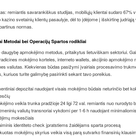
tas: remiantis savarankiškus studijas, mobiliųjų klientai sudaro 67% v
o kazino svetainių klientų pasaulyje, dėl to įdėjome į išskirtinę judriąją v
abartinus normas.
ai Metodai bei Operacijų Spartos rodikliai
daugybę apmokėjimo metodus, pritaikytus lietuviškam sektoriui. Gal
 tradicines mokėjimo korteles, interneto wallets, akcijinio apmokėjimo 
es valiutas. Kiekvienas būdas pasižymi įvairiais procesavimo trukm
s, kuriuos turite galimybę pasirinkti sekant tavo poreikius.
ntiniai depozitai naudojant visais mokėjimo būdais neturinčio bet ko
esčių
kėjimo veikla trunka pradžioje 24 ligi 72 val. remiantis nuo nurodyto 
tmeninių valiutų transnoriai vykdomi per 1-6 h naudojant minimaliomi
jimų mokesčiais
iminis identiteto check įpratstiems žaidėjams sparta procesą
kuotas mokėjimų skyrius veikia visą parą sutvarko finansinių klausi