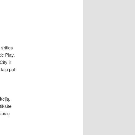
srities
ic Play,
ity ir
taip pat
kciją,
iksite
ausių