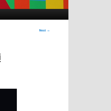
Next
→
į