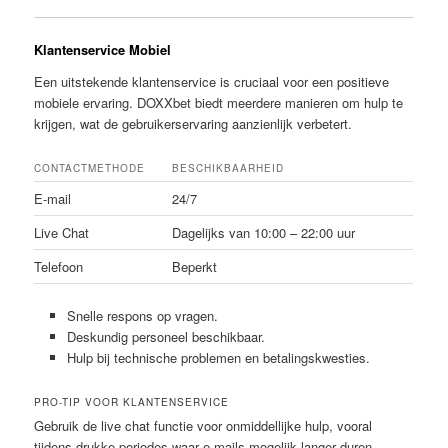
Klantenservice Mobiel
Een uitstekende klantenservice is cruciaal voor een positieve
mobiele ervaring. DOXXbet biedt meerdere manieren om hulp te
krijgen, wat de gebruikerservaring aanzienlijk verbetert.
CONTACTMETHODE
BESCHIKBAARHEID
E-mail
24/7
Live Chat
Dagelijks van 10:00 – 22:00 uur
Telefoon
Beperkt
Snelle respons op vragen.
Deskundig personeel beschikbaar.
Hulp bij technische problemen en betalingskwesties.
PRO-TIP VOOR KLANTENSERVICE
Gebruik de live chat functie voor onmiddellijke hulp, vooral
tijdens drukke periodes waar e-mails mogelijk langer duren.