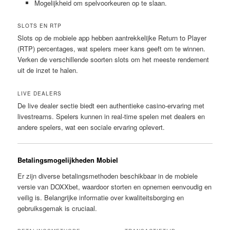
Mogelijkheid om spelvoorkeuren op te slaan.
SLOTS EN RTP
Slots op de mobiele app hebben aantrekkelijke Return to Player
(RTP) percentages, wat spelers meer kans geeft om te winnen.
Verken de verschillende soorten slots om het meeste rendement
uit de inzet te halen.
LIVE DEALERS
De live dealer sectie biedt een authentieke casino-ervaring met
livestreams. Spelers kunnen in real-time spelen met dealers en
andere spelers, wat een sociale ervaring oplevert.
Betalingsmogelijkheden Mobiel
Er zijn diverse betalingsmethoden beschikbaar in de mobiele
versie van DOXXbet, waardoor storten en opnemen eenvoudig en
veilig is. Belangrijke informatie over kwaliteitsborging en
gebruiksgemak is cruciaal.