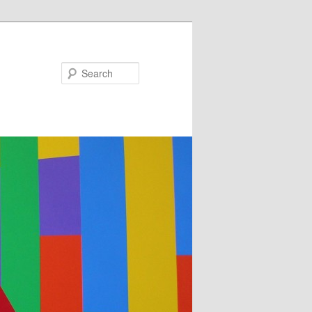
Search