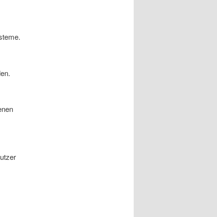
ysteme.
en.
enen
utzer