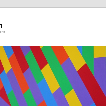
m
erns