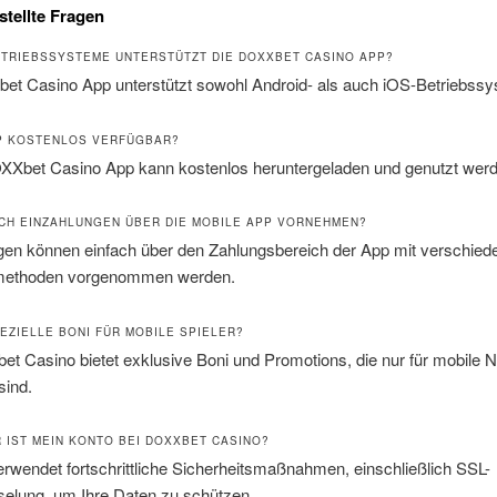
stellte Fragen
TRIEBSSYSTEME UNTERSTÜTZT DIE DOXXBET CASINO APP?
et Casino App unterstützt sowohl Android- als auch iOS-Betriebss
PP KOSTENLOS VERFÜGBAR?
OXXbet Casino App kann kostenlos heruntergeladen und genutzt werd
ICH EINZAHLUNGEN ÜBER DIE MOBILE APP VORNEHMEN?
gen können einfach über den Zahlungsbereich der App mit verschied
methoden vorgenommen werden.
PEZIELLE BONI FÜR MOBILE SPIELER?
t Casino bietet exklusive Boni und Promotions, die nur für mobile N
sind.
R IST MEIN KONTO BEI DOXXBET CASINO?
rwendet fortschrittliche Sicherheitsmaßnahmen, einschließlich SSL-
selung, um Ihre Daten zu schützen.