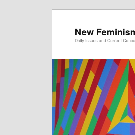
Skip
to
primary
New Feminis
content
Daily Issues and Current Conc