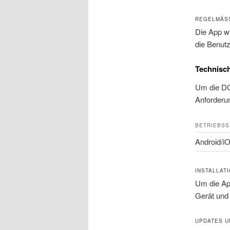
REGELMÄSS
Die App wi
die Benutz
Technisch
Um die DO
Anforderu
BETRIEBS
Android/i
INSTALLAT
Um die Ap
Gerät und
UPDATES 