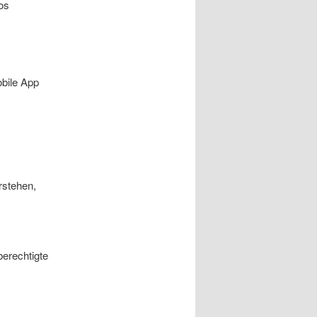
os
obile App
rstehen,
berechtigte