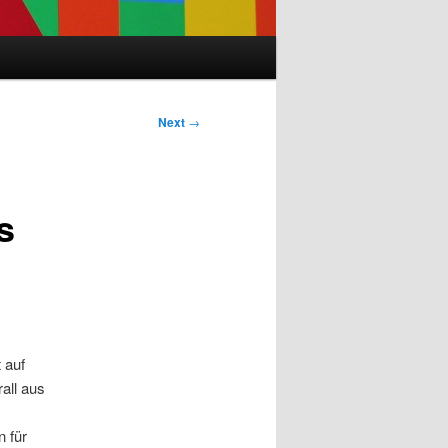
Next
→
s
 auf
rall aus
 für