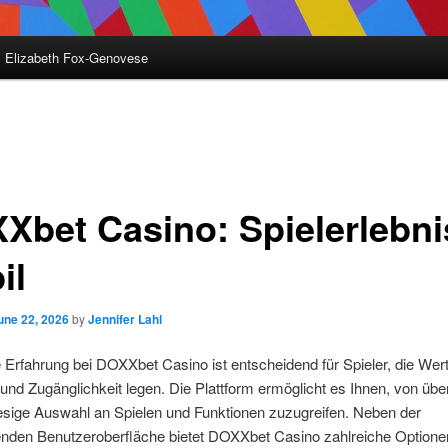
Elizabeth Fox-Genovese
Xbet Casino: Spielerlebni
il
une 22, 2026
by
Jennifer Lahl
 Erfahrung bei DOXXbet Casino ist entscheidend für Spieler, die Wert
ät und Zugänglichkeit legen. Die Plattform ermöglicht es Ihnen, von übe
iesige Auswahl an Spielen und Funktionen zuzugreifen. Neben der
nden Benutzeroberfläche bietet DOXXbet Casino zahlreiche Optionen