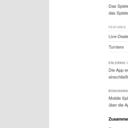
Das Spiele
das Spiele
FEATURES
Live-Deale
Turniere
ERLEBNIS I
Die App er
einschließ
BONUSANG
Mobile Spi
über die A
Zusammen