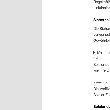
Regelmäßig
funktionie
Sicherhei
Die Sicher
verwendet
Gewährleis
Mehr In
DATENSCHU
Spieler so
wie ihre 
VERIFIZIE
Die Verifi
Spieler Zu
Spielerle