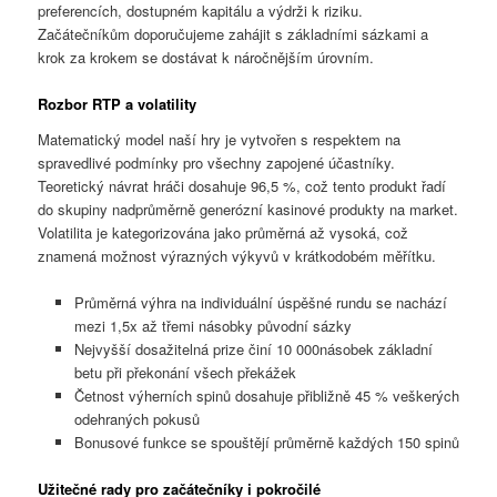
preferencích, dostupném kapitálu a výdrži k riziku.
Začátečníkům doporučujeme zahájit s základními sázkami a
krok za krokem se dostávat k náročnějším úrovním.
Rozbor RTP a volatility
Matematický model naší hry je vytvořen s respektem na
spravedlivé podmínky pro všechny zapojené účastníky.
Teoretický návrat hráči dosahuje 96,5 %, což tento produkt řadí
do skupiny nadprůměrně generózní kasinové produkty na market.
Volatilita je kategorizována jako průměrná až vysoká, což
znamená možnost výrazných výkyvů v krátkodobém měřítku.
Průměrná výhra na individuální úspěšné rundu se nachází
mezi 1,5x až třemi násobky původní sázky
Nejvyšší dosažitelná prize činí 10 000násobek základní
betu při překonání všech překážek
Četnost výherních spinů dosahuje přibližně 45 % veškerých
odehraných pokusů
Bonusové funkce se spouštějí průměrně každých 150 spinů
Užitečné rady pro začátečníky i pokročilé