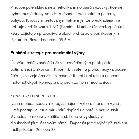
Игrovое pole skládá se z několika málo pásů vozovky, kde se
hýbou různé druhy vozidel s různými rychlostmi a patterny
pohybu. Klíčovým testovaným faktem je, že předkládaná hra
aplikuje certifikovaný RNG (Random Number Generator) nástroj,
který zajišťuje spravedlivé alokaci překážek s verifikovaným
Return to Player hodnotou 96,5 %.
Funkční strategie pro maximální výhry
Úspěšní hráči zavádějí několik osvědčených přístupů k
optimalizaci ziskovosti. Klíčem k trvalému profitu nebývá pouze
štěstí, ale zejména disciplinované řízení bankrollu a uchopení
matematických konceptů stojících za herní mechanikou.
KONZERVATIVNÍ PŘÍSTUP
Daná metoda spočívá v regulárnějším výběru menších výher.
Hráč postupuje jen o pár kroků dopředu a poté inkasuje zisk.
Výhodou je menší volatilita a stabilnější výsledky v
dlouhodobějším časovém rámci. Doporučujeme výběr při získání
multiplikátoru 2x nebo 3x.