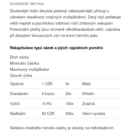
RISKANTNÍ TAKTIKA
Zkušenější hráči obvykle preferují nebezpečnější přístup s
záměrem dosáhnout značných multiplikátorů. Daný styl potřebuje
větší kapitál a psychickou odolnost vůči ztrátovým sešupům.
Potenciální profity jsou nicméně několikanásobně větší, zejména
při dosažení bonusových zón na konci herního pole.
Rekapitulace typů sázek a jejích výplatních poměrů
Druh sázky
Minimální částka
Maximový multiplikátor
Úroveň rizika
Opatrná
1 CZK
5x
Malá
Standardní
5 korun
25x
Střední
Vyšší
10 Kč
100x
Značná
Radikální
50 CZK
500x
Velmi vysoká
Selekce vhodného formátu sázky je závislý na individuálních