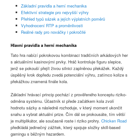
Základní pravidla a herní mechanika
Efektivní strategie pro nejvyšší výhry
Přehled typů sázek a jejích výplatních poměrů
Vyhodnocení RTP a proměnlivosti
Reálné rady pro nováčky i pokročilé
Hlavní pravidla a herní mechanika
Tato hra nabízí pokrokovou kombinaci tradičních arkádových her
s aktuálními kasinovými prvky. Hráč kontroluje figuru slepice,
jenž se pokouší přejít živou silnici zaplněnou překážek. Každý
úspěšný krok dopředu zvedá potenciální výhru, zatímco kolize s
překážkou znamená finále kola.
Základní hrávací princip pochází z prověřeného konceptu riziko-
odměna systému. Účastník si přede začátkem kola zvolí
hodnotu sázky a následně rozhoduje, v který moment ukončit
snahu a vybrat aktuální prize. Čím dál se prokousáte, tím větší
je multiplikátor, ale současně roste i riziko prohry.
Chicken Road
předkládá jedinečný zážitek, který spojuje složky skill-based
gamingu s běžným hazardem.