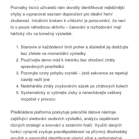
Poznatky tisíců uživatelů nám dovolily identifikovat nejběžnější
chyby a vypracovat seznam doporučení pro ideální herní
zkušenost. Inicálním krokem k vítězství je porozumění, že není
to o pouze náhodovou aktivitu – časování a rozhodování mají
faktický vliv na konečný výsledek.
Stanovte si každodenní limit proher a důsledně jej dodržujte
bez zřetele na momentální výsledky
Používejte demo mód k tréninku bez ohrožení ztráty
opravdových prostředků
Pozorujte vzory pohybu vozidel – jisté sekvence se repetuji
častěji nežli jiné
Nedoháněte ztráty zvyšováním sázek po ztrátových kolech
Systematicky si vybírejte zisky a nenechávejte veškerý
rozpočet v provozu
Předkládaná platforma poskytuje pokročilé datové nástroje
zajišťující sledování osobních výsledků, analýzu úspěšnosti
různých strategií a srovnání s ostatními hráči. Využití daných
funkcí výrazně zvyšuje pravděpodobnost na příznivý dlouhodobý
rezultát a napomáhá identifikovat vlastní silné a nedostatečné