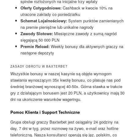
spinów rozłożonych na inicjalne trzy wpłaty
Oferty Cotygodniowe:
Cashback w kwocie 10% na
utracone zakłady co poniedziałku
Schemat Lojalnościowy:
System punktów zamienianych
na premie pieniężne lub unikalne nagrody
Zawody Slotowe:
Miesięczne zawody z sumą nagród
sięgającą 50 000 PLN
Premie Reload:
Weekly bonusy dla aktywnych graczy na
następne depozyty
ZASADY OBROTU W BAXTERBET
Wszystkie bonusy w naszej kasynie są objęte wymogom
stawiania wynoszącym 35x kwotę bonusu, co plasuje nas pod
średniej branżowej wynoszącej 40-50x. Górna stawka w trakcie
gry z działającym bonusem jest 20 PLN, a użytkownicy mają 30
dni na ukończenie warunków wageringu.
Pomoc Klienta i Support Techniczne
Grupa obsługi graczy Baxterbet jest osiągalny 24 godziny na
day, 7 dni w tyg. przez rozmowę na żywo, e-mail oraz hotline
telefoniczną. Nasza konsultanci operują się jęz. polskim, co