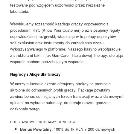
testowane pod względem uczciwości przez niezależne
laboratoria.
Weryfikujemy tożsamość każdego graczy odpowiednio z
procedurami KYC (Know Your Customer) oraz stosujemy reguły
odpowiedzialnej rozgrywki, włączając w to pułapy depozytów,
self-exclusion oraz instrumenty do zarządzania czasu
wykorzystywanego w platformie. Naszego kasyno współpracuje
z strukturami takimi jak GamCare i Hazardowej Therapy, oferując
wsparcie osobom potrzebującym wsparcia.
Nagrody i Akcje dla Graczy
W naszym kasynie często oferujemy atrakcyjne promocje
skrojone do odmiennych profili graczy. Package powitalny
zawiera bonus od inicjalnych trzech transakcji wraz z darmowymi
spinami na wybrane automaty, co oferuje nowym graczom
doskonały wstęp.
PODSTAWOWE PROGRAMY BONUSOWE
Bonus Powitalny:
100% do 1k PLN + 200 darmowych