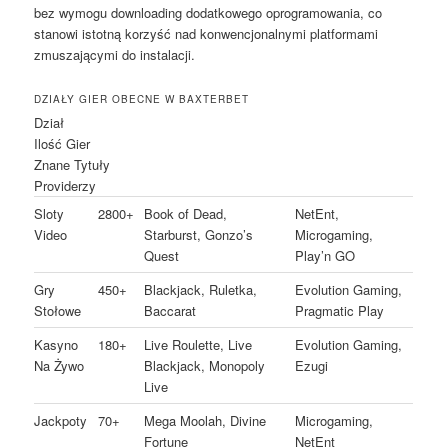
bez wymogu downloading dodatkowego oprogramowania, co
stanowi istotną korzyść nad konwencjonalnymi platformami
zmuszającymi do instalacji.
DZIAŁY GIER OBECNE W BAXTERBET
Dział
Ilość Gier
Znane Tytuły
Providerzy
Sloty
2800+
Book of Dead,
NetEnt,
Video
Starburst, Gonzo’s
Microgaming,
Quest
Play’n GO
Gry
450+
Blackjack, Ruletka,
Evolution Gaming,
Stołowe
Baccarat
Pragmatic Play
Kasyno
180+
Live Roulette, Live
Evolution Gaming,
Na Żywo
Blackjack, Monopoly
Ezugi
Live
Jackpoty
70+
Mega Moolah, Divine
Microgaming,
Fortune
NetEnt