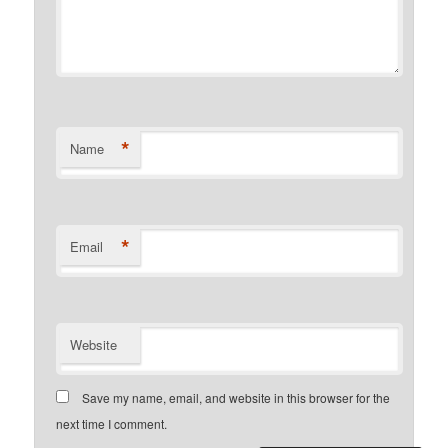
*
Name
*
Email
Website
Save my name, email, and website in this browser for the
next time I comment.