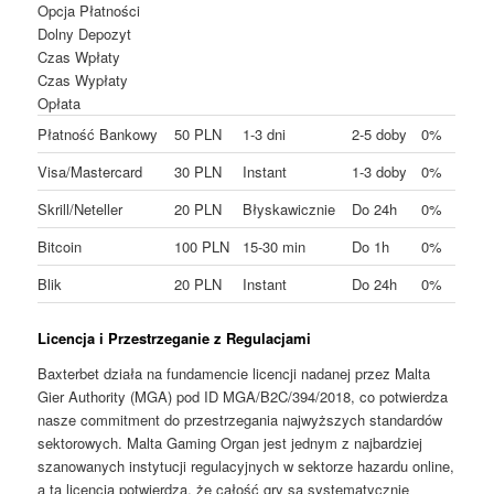
Opcja Płatności
Dolny Depozyt
Czas Wpłaty
Czas Wypłaty
Opłata
Płatność Bankowy
50 PLN
1-3 dni
2-5 doby
0%
Visa/Mastercard
30 PLN
Instant
1-3 doby
0%
Skrill/Neteller
20 PLN
Błyskawicznie
Do 24h
0%
Bitcoin
100 PLN
15-30 min
Do 1h
0%
Blik
20 PLN
Instant
Do 24h
0%
Licencja i Przestrzeganie z Regulacjami
Baxterbet działa na fundamencie licencji nadanej przez Malta
Gier Authority (MGA) pod ID MGA/B2C/394/2018, co potwierdza
nasze commitment do przestrzegania najwyższych standardów
sektorowych. Malta Gaming Organ jest jednym z najbardziej
szanowanych instytucji regulacyjnych w sektorze hazardu online,
a ta licencja potwierdza, że całość gry są systematycznie