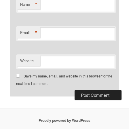
*
Name
*
Email
Website
Save my name, email, and website in this browser for the
next time I comment.
Proudly powered by WordPress