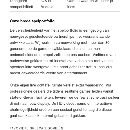
Draagbare
iOS en
Gamen waar en wanneer je
compatibiliteit
Android
kiest
Onze brede spelportfolio
De verscheidenheid van het spelportfolio is een gevolg van
nauwgezet geselecteerde partnerships met vooraanstaande
ontwikkelaars. Wij werkt in samenwerking met meer dan 80
gerenommeerde game ontwikkelaars die allemaal hun
onderscheidende stempel zetten op ons aanbod. Variërend van
ouderwetse gokkasten tot innovatieve video slots met visueel
spectaculaire weergave – elk soort gebruiker treft bij ons zijn
meest gewaardeerde versie van entertainment.
Onze eigen live goktafel ruimte vereist extra waardering. Via
professionele dealers die tijdens realtime games leiden vanuit
state-of-the-art faciliteiten, leveren we de realistische casinosfeer
direct naar jouw display. De HD-videostreams en interactieve
chatmogelijkheid creëren een sociaal gerichte laag die dieper
gaat dan klassiek internet-gebaseerd gokken.
FAVORIETE SPELCATEGORIEËN