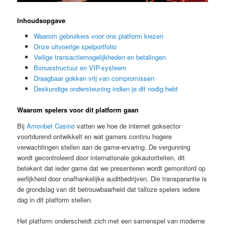
Inhoudsopgave
Waarom gebruikers voor ons platform kiezen
Onze uitvoerige spelportfolio
Veilige transactiemogelijkheden en betalingen
Bonusstructuur en VIP-systeem
Draagbaar gokken vrij van compromissen
Deskundige ondersteuning indien je dit nodig hebt
Waarom spelers voor dit platform gaan
Bij
Amonbet Casino
vatten we hoe de internet goksector
voortdurend ontwikkelt en wat gamers continu hogere
verwachtingen stellen aan de game-ervaring. De vergunning
wordt gecontroleerd door internationale gokautoriteiten, dit
betekent dat ieder game dat we presenteren wordt gemonitord op
eerlijkheid door onafhankelijke auditbedrijven. Die transparantie is
de grondslag van dit betrouwbaarheid dat talloze spelers iedere
dag in dit platform stellen.
Het platform onderscheidt zich met een samenspel van moderne