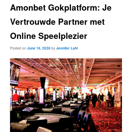
Amonbet Gokplatform: Je
Vertrouwde Partner met
Online Speelplezier
Posted on
June 16, 2026
by
Jennifer Lahl