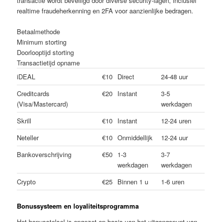
transactie wordt beveiligd door diverse security-lagen, inclusief
realtime fraudeherkenning en 2FA voor aanzienlijke bedragen.
Betaalmethode
Minimum storting
Doorlooptijd storting
Transactietijd opname
iDEAL
€10
Direct
24-48 uur
Creditcards
€20
Instant
3-5
(Visa/Mastercard)
werkdagen
Skrill
€10
Instant
12-24 uren
Neteller
€10
Onmiddellijk
12-24 uur
Bankoverschrijving
€50
1-3
3-7
werkdagen
werkdagen
Crypto
€25
Binnen 1 u
1-6 uren
Bonussysteem en loyaliteitsprogramma
Het bonusstelsel is opgezet op basis van het uitgangspunt van