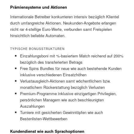
Prämiensysteme und Aktionen
Internationale Betreiber konkurrieren intensiv bezüglich Klientel
durch umfangreiche Aktionen. Neukunden-Angebote erlangen
nicht rar 4-stellige Euro-Werte, verbunden samt Freispielen
hinsichtlich beliebte Automaten.
TYPISCHE BONUSSTRUKTUREN
Einzahlungsboni mit %-basiertem Match reichend auf 200%
bezüglich des transferierten Betrags
Free Spins Bundles für neue wie auch bestehende Kunden
inklusive verschiedenen Einsatzhöhen
Verlustausgleich-Aktionen samt wöchentlichem bzw.
monatlichem Rückerstattung bezüglich Verlusten
Premium-Programme inklusive einzigartigen Privilegien,
persönlichen Managern wie auch beschleunigten
Auszahlungen
Turniere mit gesicherten Gewinntöpfen wie auch
Bestenlisten-Wettbewerben
Kundendienst wie auch Sprachoptionen