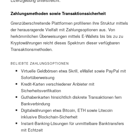
Lizenzgebung unterstreicht.
Zahlungsmethoden sowie Transaktionssicherheit
Grenzüberschreitende Plattformen profilieren ihre Struktur mittels
der herausragende Vielfalt mit Zahlungsoptionen aus. Von
herkömmlichen Überweisungen mittels E-Wallets bis bis zu zu
Kryptowährungen reicht dieses Spektrum dieser verfügbaren
Transaktionsmethoden.
BELIEBTE ZAHLUNGSOPTIONEN
Virtuelle Geldbörsen etwa Skrill, eWallet sowie PayPal mit
Sofortüberweisung
Kredit-Karten verschiedener Anbieter mit
Sicherheitsverifikation
Guthabenkarten hinsichtlich diskrete Transaktionen fern
Bankverbindung
Digitalwährungen etwa Bitcoin, ETH sowie Litecoin
inklusive Blockchain-Sicherheit
Instant-Banking-Lösungen für unmittelbare Banktransfers
mit Echtzeit