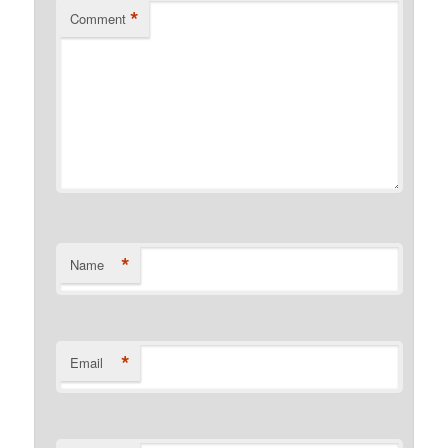
*
Comment
*
Name
*
Email