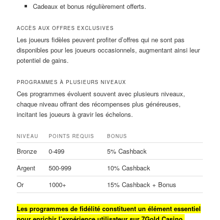
Cadeaux et bonus régulièrement offerts.
ACCÈS AUX OFFRES EXCLUSIVES
Les joueurs fidèles peuvent profiter d’offres qui ne sont pas
disponibles pour les joueurs occasionnels, augmentant ainsi leur
potentiel de gains.
PROGRAMMES À PLUSIEURS NIVEAUX
Ces programmes évoluent souvent avec plusieurs niveaux,
chaque niveau offrant des récompenses plus généreuses,
incitant les joueurs à gravir les échelons.
NIVEAU
POINTS REQUIS
BONUS
Bronze
0-499
5% Cashback
Argent
500-999
10% Cashback
Or
1000+
15% Cashback + Bonus
Les programmes de fidélité constituent un élément essentiel
pour enrichir l’expérience utilisateur sur 7Gold Casino.