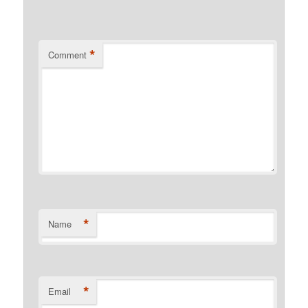
*
Comment
*
Name
*
Email