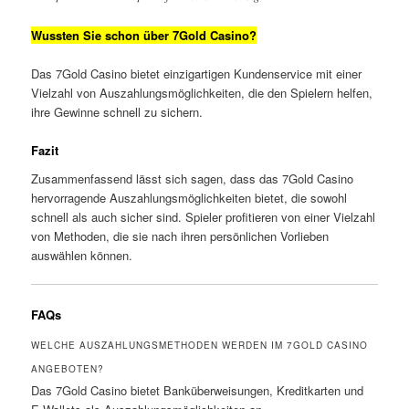
Wussten Sie schon über 7Gold Casino?
Das 7Gold Casino bietet einzigartigen Kundenservice mit einer
Vielzahl von Auszahlungsmöglichkeiten, die den Spielern helfen,
ihre Gewinne schnell zu sichern.
Fazit
Zusammenfassend lässt sich sagen, dass das 7Gold Casino
hervorragende Auszahlungsmöglichkeiten bietet, die sowohl
schnell als auch sicher sind. Spieler profitieren von einer Vielzahl
von Methoden, die sie nach ihren persönlichen Vorlieben
auswählen können.
FAQs
WELCHE AUSZAHLUNGSMETHODEN WERDEN IM 7GOLD CASINO
ANGEBOTEN?
Das 7Gold Casino bietet Banküberweisungen, Kreditkarten und