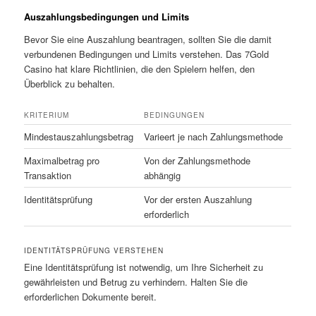
Auszahlungsbedingungen und Limits
Bevor Sie eine Auszahlung beantragen, sollten Sie die damit
verbundenen Bedingungen und Limits verstehen. Das 7Gold
Casino hat klare Richtlinien, die den Spielern helfen, den
Überblick zu behalten.
KRITERIUM
BEDINGUNGEN
Mindestauszahlungsbetrag
Varieert je nach Zahlungsmethode
Maximalbetrag pro
Von der Zahlungsmethode
Transaktion
abhängig
Identitätsprüfung
Vor der ersten Auszahlung
erforderlich
IDENTITÄTSPRÜFUNG VERSTEHEN
Eine Identitätsprüfung ist notwendig, um Ihre Sicherheit zu
gewährleisten und Betrug zu verhindern. Halten Sie die
erforderlichen Dokumente bereit.