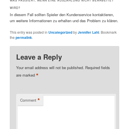
WAS PASSIERT, WENN EINE AUSZAHLUNG NICHT BEARBEITET
WIRD?
In diesem Fall sollten Spieler den Kundenservice kontaktieren,
um weitere Informationen zu erhalten und das Problem zu klären.
This entry was posted in
Uncategorized
by
Jennifer Lahl
. Bookmark
the
permalink
.
Leave a Reply
Your email address will not be published.
Required fields
*
are marked
*
Comment