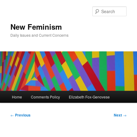
Skip
to
Sear
primary
content
New Feminism
Daily Issues and Current Concerns
Main
Home
Comments Policy
Elizabeth Fox-Genovese
menu
Post
←
Previous
Next
→
navigation