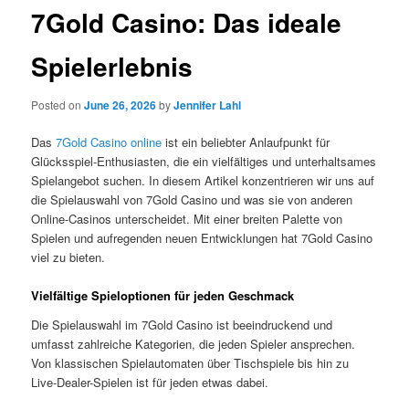
7Gold Casino: Das ideale
Spielerlebnis
Posted on
June 26, 2026
by
Jennifer Lahl
Das
7Gold Casino online
ist ein beliebter Anlaufpunkt für
Glücksspiel-Enthusiasten, die ein vielfältiges und unterhaltsames
Spielangebot suchen. In diesem Artikel konzentrieren wir uns auf
die Spielauswahl von 7Gold Casino und was sie von anderen
Online-Casinos unterscheidet. Mit einer breiten Palette von
Spielen und aufregenden neuen Entwicklungen hat 7Gold Casino
viel zu bieten.
Vielfältige Spieloptionen für jeden Geschmack
Die Spielauswahl im 7Gold Casino ist beeindruckend und
umfasst zahlreiche Kategorien, die jeden Spieler ansprechen.
Von klassischen Spielautomaten über Tischspiele bis hin zu
Live-Dealer-Spielen ist für jeden etwas dabei.