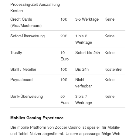
Processing-Zeit Auszahlung
Kosten
Credit Cards
10€
3-5 Werktage
Keine
(Visa/Mastercard)
Sofort-Überweisung
20€
1 bis 2
Keine
Werktage
Trustly
10
Sofort bis 24h
Keine
Euro
Skrill / Neteller
10€
Bis 24h
Kostenfrei
Paysafecard
10€
Nicht
Keine
verfügbar
Bank-Überweisung
50
3 bis 7
Keine
Euro
Werktage
Mobiles Gaming Experience
Die mobile Plattform von Zoccer Casino ist speziell für Mobile-
und Tablet-Nutzer abgestimmt. Unsere anpassungsfähige Web-