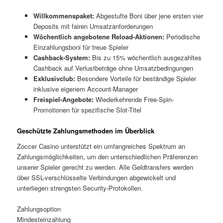
Willkommenspaket:
Abgestufte Boni über jene ersten vier
Deposits mit fairen Umsatzanforderungen
Wöchentlich angebotene Reload-Aktionen:
Periodische
Einzahlungsboni für treue Spieler
Cashback-System:
Bis zu 15% wöchentlich ausgezahltes
Cashback auf Verlustbeträge ohne Umsatzbedingungen
Exklusivclub:
Besondere Vorteile für beständige Spieler
inklusive eigenem Account-Manager
Freispiel-Angebote:
Wiederkehrende Free-Spin-
Promotionen für spezifische Slot-Titel
Geschützte Zahlungsmethoden im Überblick
Zoccer Casino unterstützt ein umfangreiches Spektrum an
Zahlungsmöglichkeiten, um den unterschiedlichen Präferenzen
unserer Spieler gerecht zu werden. Alle Geldtransfers werden
über SSL-verschlüsselte Verbindungen abgewickelt und
unterliegen strengsten Security-Protokollen.
Zahlungsoption
Mindesteinzahlung