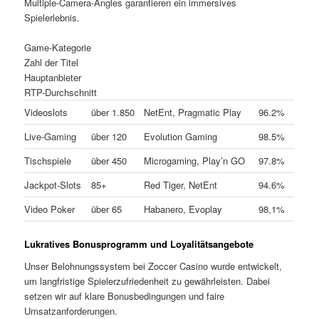
Multiple-Camera-Angles garantieren ein immersives
Spielerlebnis.
Game-Kategorie
Zahl der Titel
Hauptanbieter
RTP-Durchschnitt
Videoslots
über 1.850
NetEnt, Pragmatic Play
96.2%
Live-Gaming
über 120
Evolution Gaming
98.5%
Tischspiele
über 450
Microgaming, Play’n GO
97.8%
Jackpot-Slots
85+
Red Tiger, NetEnt
94.6%
Video Poker
über 65
Habanero, Evoplay
98,1%
Lukratives Bonusprogramm und Loyalitätsangebote
Unser Belohnungssystem bei Zoccer Casino wurde entwickelt,
um langfristige Spielerzufriedenheit zu gewährleisten. Dabei
setzen wir auf klare Bonusbedingungen und faire
Umsatzanforderungen.