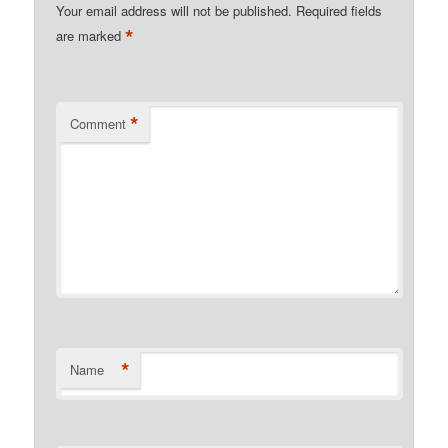
Your email address will not be published.
Required fields
*
are marked
*
Comment
*
Name