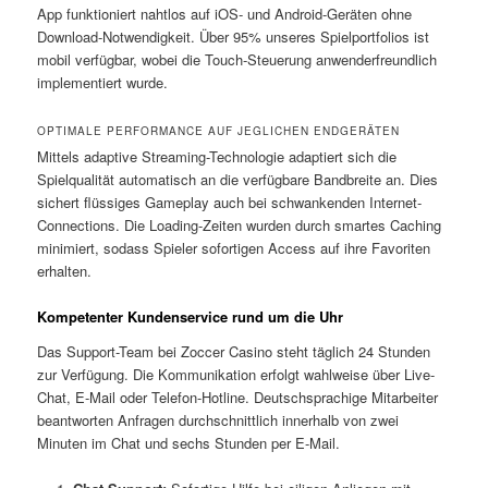
App funktioniert nahtlos auf iOS- und Android-Geräten ohne
Download-Notwendigkeit. Über 95% unseres Spielportfolios ist
mobil verfügbar, wobei die Touch-Steuerung anwenderfreundlich
implementiert wurde.
OPTIMALE PERFORMANCE AUF JEGLICHEN ENDGERÄTEN
Mittels adaptive Streaming-Technologie adaptiert sich die
Spielqualität automatisch an die verfügbare Bandbreite an. Dies
sichert flüssiges Gameplay auch bei schwankenden Internet-
Connections. Die Loading-Zeiten wurden durch smartes Caching
minimiert, sodass Spieler sofortigen Access auf ihre Favoriten
erhalten.
Kompetenter Kundenservice rund um die Uhr
Das Support-Team bei Zoccer Casino steht täglich 24 Stunden
zur Verfügung. Die Kommunikation erfolgt wahlweise über Live-
Chat, E-Mail oder Telefon-Hotline. Deutschsprachige Mitarbeiter
beantworten Anfragen durchschnittlich innerhalb von zwei
Minuten im Chat und sechs Stunden per E-Mail.