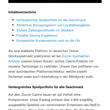
Inhaltsverzeichnis
Umfangreiches Spielportfolio für alle Geschmack
Attraktives Bonusprogramm und Loyalitätsangebote
Sichere Zahlungsmethoden im Überblick
Portable Gaming Experience
Kompetenter Kundenservice rund um die Uhr
Als eine etablierte Plattform im deutschen Online-
Glücksspielmarkt praktizieren wir bei
Zoccer Sportwetten
Anbieter
unseren klaren Ansatz: echtes Casino-Erlebnis mit
neuester Technologie zu verbinden. Unsere User profitieren von
einer durchdachten Plattformarchitektur, welche sowohl
Sicherheit sowie auch Unterhaltung in den Mittelpunkt stellt.
Umfangreiches Spielportfolio für alle Geschmack
Auf dem Zoccer Casino bauen wir auf Vielfalt ohne
Kompromisse. Unser Katalog umfasst über 2.800 sorgfältig
ausgewählte Spieltitel von renommierten Entwicklern wie NetEnt,
Microgaming, Play’n GO und Pragmatic Play. Die Bandbreite