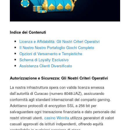
Indice dei Contenuti
Licenza e Affidabilità: Gli Nostri Criteri Operativi
Il Nostro Nostro Portafoglio Giochi Completo
Opzioni di Versamento e Tempistiche
Schema di Loyalty Esclusivo
Assistenza Clienti Diversificato
Autorizzazione e Sicurezza: Gli Nostri Criteri Operativi
La nostra infrastruttura opera con valida licenza emessa
dall’autorità di Curacao (numero 8048/JAZ), assicurando
conformità agli standard internazionali del comparto gaming.
Adottiamo protocolli di encryption SSL a 256 bit per
salvaguardare ogni transazione finanziaria e dato personale dei
nostri stimati utenti.
casino Winnita
utilizza generatori di valori
casuali approvati da istituti indipendenti, offrendo equità
controllabile in qualsiasi sessione di gioco.