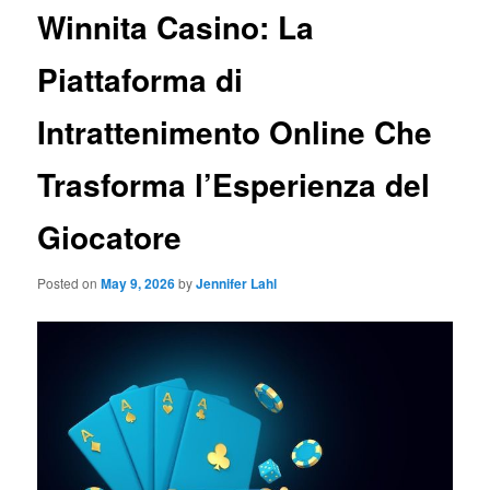
Winnita Casino: La
Piattaforma di
Intrattenimento Online Che
Trasforma l’Esperienza del
Giocatore
Posted on
May 9, 2026
by
Jennifer Lahl