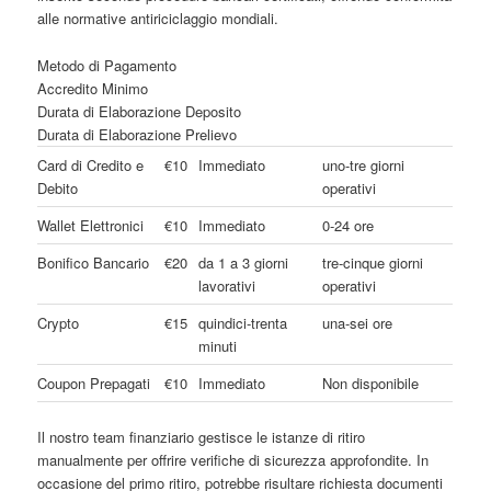
alle normative antiriciclaggio mondiali.
Metodo di Pagamento
Accredito Minimo
Durata di Elaborazione Deposito
Durata di Elaborazione Prelievo
Card di Credito e
€10
Immediato
uno-tre giorni
Debito
operativi
Wallet Elettronici
€10
Immediato
0-24 ore
Bonifico Bancario
€20
da 1 a 3 giorni
tre-cinque giorni
lavorativi
operativi
Crypto
€15
quindici-trenta
una-sei ore
minuti
Coupon Prepagati
€10
Immediato
Non disponibile
Il nostro team finanziario gestisce le istanze di ritiro
manualmente per offrire verifiche di sicurezza approfondite. In
occasione del primo ritiro, potrebbe risultare richiesta documenti