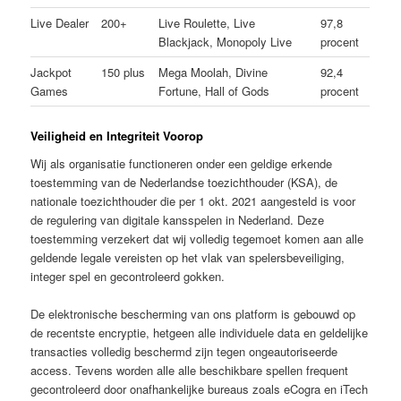
Live Dealer
200+
Live Roulette, Live
97,8
Blackjack, Monopoly Live
procent
Jackpot
150 plus
Mega Moolah, Divine
92,4
Games
Fortune, Hall of Gods
procent
Veiligheid en Integriteit Voorop
Wij als organisatie functioneren onder een geldige erkende
toestemming van de Nederlandse toezichthouder (KSA), de
nationale toezichthouder die per 1 okt. 2021 aangesteld is voor
de regulering van digitale kansspelen in Nederland. Deze
toestemming verzekert dat wij volledig tegemoet komen aan alle
geldende legale vereisten op het vlak van spelersbeveiliging,
integer spel en gecontroleerd gokken.
De elektronische bescherming van ons platform is gebouwd op
de recentste encryptie, hetgeen alle individuele data en geldelijke
transacties volledig beschermd zijn tegen ongeautoriseerde
access. Tevens worden alle alle beschikbare spellen frequent
gecontroleerd door onafhankelijke bureaus zoals eCogra en iTech