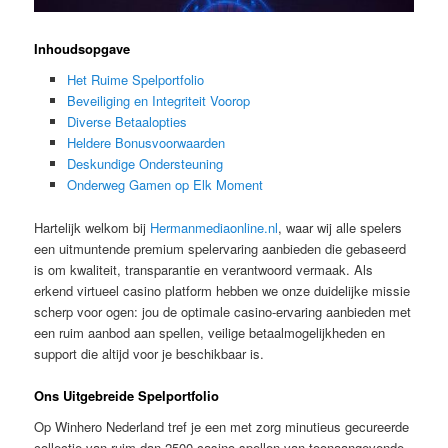
Inhoudsopgave
Het Ruime Spelportfolio
Beveiliging en Integriteit Voorop
Diverse Betaalopties
Heldere Bonusvoorwaarden
Deskundige Ondersteuning
Onderweg Gamen op Elk Moment
Hartelijk welkom bij
Hermanmediaonline.nl
, waar wij alle spelers
een uitmuntende premium spelervaring aanbieden die gebaseerd
is om kwaliteit, transparantie en verantwoord vermaak. Als
erkend virtueel casino platform hebben we onze duidelijke missie
scherp voor ogen: jou de optimale casino-ervaring aanbieden met
een ruim aanbod aan spellen, veilige betaalmogelijkheden en
support die altijd voor je beschikbaar is.
Ons Uitgebreide Spelportfolio
Op Winhero Nederland tref je een met zorg minutieus gecureerde
collectie van ruim dan 2500 casino spellen van toonaangevende