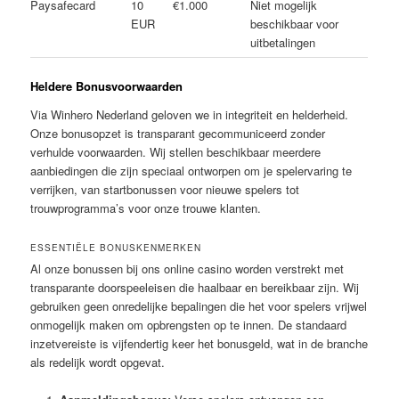
Paysafecard
10
€1.000
Niet mogelijk
EUR
beschikbaar voor
uitbetalingen
Heldere Bonusvoorwaarden
Via Winhero Nederland geloven we in integriteit en helderheid.
Onze bonusopzet is transparant gecommuniceerd zonder
verhulde voorwaarden. Wij stellen beschikbaar meerdere
aanbiedingen die zijn speciaal ontworpen om je spelervaring te
verrijken, van startbonussen voor nieuwe spelers tot
trouwprogramma’s voor onze trouwe klanten.
ESSENTIËLE BONUSKENMERKEN
Al onze bonussen bij ons online casino worden verstrekt met
transparante doorspeeleisen die haalbaar en bereikbaar zijn. Wij
gebruiken geen onredelijke bepalingen die het voor spelers vrijwel
onmogelijk maken om opbrengsten op te innen. De standaard
inzetvereiste is vijfendertig keer het bonusgeld, wat in de branche
als redelijk wordt opgevat.