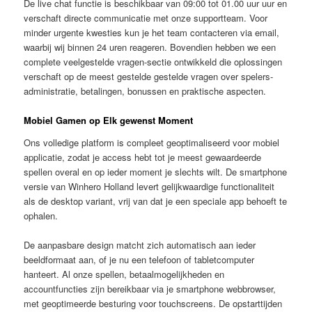
De live chat functie is beschikbaar van 09:00 tot 01.00 uur uur en
verschaft directe communicatie met onze supportteam. Voor
minder urgente kwesties kun je het team contacteren via email,
waarbij wij binnen 24 uren reageren. Bovendien hebben we een
complete veelgestelde vragen-sectie ontwikkeld die oplossingen
verschaft op de meest gestelde gestelde vragen over spelers-
administratie, betalingen, bonussen en praktische aspecten.
Mobiel Gamen op Elk gewenst Moment
Ons volledige platform is compleet geoptimaliseerd voor mobiel
applicatie, zodat je access hebt tot je meest gewaardeerde
spellen overal en op ieder moment je slechts wilt. De smartphone
versie van Winhero Holland levert gelijkwaardige functionaliteit
als de desktop variant, vrij van dat je een speciale app behoeft te
ophalen.
De aanpasbare design matcht zich automatisch aan ieder
beeldformaat aan, of je nu een telefoon of tabletcomputer
hanteert. Al onze spellen, betaalmogelijkheden en
accountfuncties zijn bereikbaar via je smartphone webbrowser,
met geoptimeerde besturing voor touchscreens. De opstarttijden