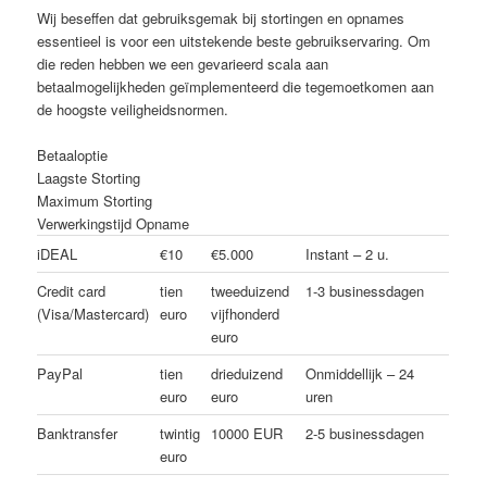
Wij beseffen dat gebruiksgemak bij stortingen en opnames
essentieel is voor een uitstekende beste gebruikservaring. Om
die reden hebben we een gevarieerd scala aan
betaalmogelijkheden geïmplementeerd die tegemoetkomen aan
de hoogste veiligheidsnormen.
Betaaloptie
Laagste Storting
Maximum Storting
Verwerkingstijd Opname
iDEAL
€10
€5.000
Instant – 2 u.
Credit card
tien
tweeduizend
1-3 businessdagen
(Visa/Mastercard)
euro
vijfhonderd
euro
PayPal
tien
drieduizend
Onmiddellijk – 24
euro
euro
uren
Banktransfer
twintig
10000 EUR
2-5 businessdagen
euro