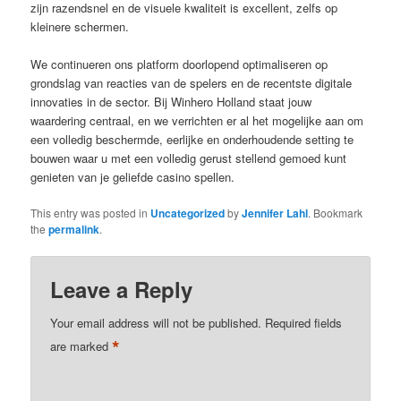
zijn razendsnel en de visuele kwaliteit is excellent, zelfs op
kleinere schermen.
We continueren ons platform doorlopend optimaliseren op
grondslag van reacties van de spelers en de recentste digitale
innovaties in de sector. Bij Winhero Holland staat jouw
waardering centraal, en we verrichten er al het mogelijke aan om
een volledig beschermde, eerlijke en onderhoudende setting te
bouwen waar u met een volledig gerust stellend gemoed kunt
genieten van je geliefde casino spellen.
This entry was posted in
Uncategorized
by
Jennifer Lahl
. Bookmark
the
permalink
.
Leave a Reply
Your email address will not be published.
Required fields
*
are marked