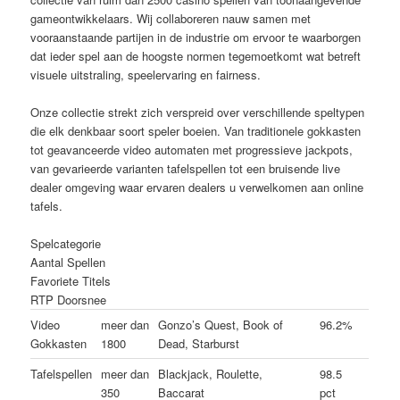
gameontwikkelaars. Wij collaboreren nauw samen met
vooraanstaande partijen in de industrie om ervoor te waarborgen
dat ieder spel aan de hoogste normen tegemoetkomt wat betreft
visuele uitstraling, speelervaring en fairness.
Onze collectie strekt zich verspreid over verschillende speltypen
die elk denkbaar soort speler boeien. Van traditionele gokkasten
tot geavanceerde video automaten met progressieve jackpots,
van gevarieerde varianten tafelspellen tot een bruisende live
dealer omgeving waar ervaren dealers u verwelkomen aan online
tafels.
Spelcategorie
Aantal Spellen
Favoriete Titels
RTP Doorsnee
Video
meer dan
Gonzo’s Quest, Book of
96.2%
Gokkasten
1800
Dead, Starburst
Tafelspellen
meer dan
Blackjack, Roulette,
98.5
350
Baccarat
pct