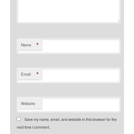
*
Name
*
Email
Website
Save my name, email, and website in this browser for the
next time I comment.