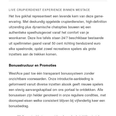
LIVE CRUPIERDIENST EXPERIENCE BINNEN WESTACE
Het live gokhal representeert een levende kern van deze game-
ervaring. Met deskundig opgeleide crupierdiensten, high-definition
uitzending plus dynamische chatopties bouwen wij een
authentieke speelhuisgevoel vanaf het comfort van je
woonkamer. Deze live tafels staan 24/7 beschikbaar bestaande
uit spellimieten gaand vanaf 50 cent richting tienduizend euro
elke speelronde, opdat zowel recreatieve spelers als grote
inzetters aan de trekken komen.
Bonusstructuur en Promoties
WestAce past toe één transparant bonussysteem zonder
onzichtbare voorwaarden. Onze introductie-aanbieding is
geformeerd vanuit diverse inzetten alsook geeft nieuwe spelers
een stevig aanvangskapitaal om ons portaal te ontdekken. Alle
bonuseisen zijn helder genoteerd in onze reguliere condities, met
doorspeel-eisen welke consistent blijven bij vijfendertig keer een
bonusbedrag.