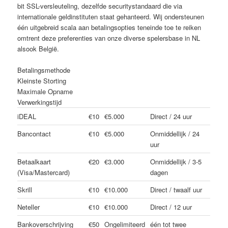
bit SSL-versleuteling, dezelfde securitystandaard die via
internationale geldinstituten staat gehanteerd. Wij ondersteunen
één uitgebreid scala aan betalingsopties teneinde toe te reiken
omtrent deze preferenties van onze diverse spelersbase in NL
alsook België.
Betalingsmethode
Kleinste Storting
Maximale Opname
Verwerkingstijd
iDEAL
€10
€5.000
Direct / 24 uur
Bancontact
€10
€5.000
Onmiddellijk / 24
uur
Betaalkaart
€20
€3.000
Onmiddellijk / 3-5
(Visa/Mastercard)
dagen
Skrill
€10
€10.000
Direct / twaalf uur
Neteller
€10
€10.000
Direct / 12 uur
Bankoverschrijving
€50
Ongelimiteerd
één tot twee