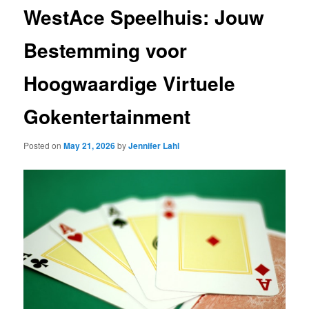
WestAce Speelhuis: Jouw
Bestemming voor
Hoogwaardige Virtuele
Gokentertainment
Posted on
May 21, 2026
by
Jennifer Lahl