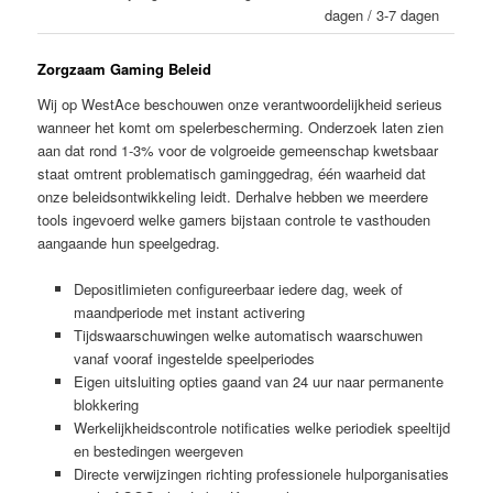
dagen / 3-7 dagen
Zorgzaam Gaming Beleid
Wij op WestAce beschouwen onze verantwoordelijkheid serieus
wanneer het komt om spelerbescherming. Onderzoek laten zien
aan dat rond 1-3% voor de volgroeide gemeenschap kwetsbaar
staat omtrent problematisch gaminggedrag, één waarheid dat
onze beleidsontwikkeling leidt. Derhalve hebben we meerdere
tools ingevoerd welke gamers bijstaan controle te vasthouden
aangaande hun speelgedrag.
Depositlimieten configureerbaar iedere dag, week of
maandperiode met instant activering
Tijdswaarschuwingen welke automatisch waarschuwen
vanaf vooraf ingestelde speelperiodes
Eigen uitsluiting opties gaand van 24 uur naar permanente
blokkering
Werkelijkheidscontrole notificaties welke periodiek speeltijd
en bestedingen weergeven
Directe verwijzingen richting professionele hulporganisaties