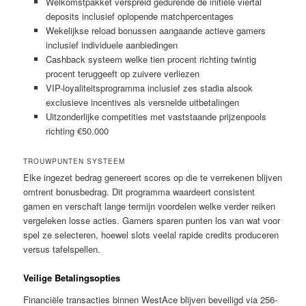
Welkomstpakket verspreid gedurende de initiële viertal
deposits inclusief oplopende matchpercentages
Wekelijkse reload bonussen aangaande actieve gamers
inclusief individuele aanbiedingen
Cashback systeem welke tien procent richting twintig
procent teruggeeft op zuivere verliezen
VIP-loyaliteitsprogramma inclusief zes stadia alsook
exclusieve incentives als versnelde uitbetalingen
Uitzonderlijke competities met vaststaande prijzenpools
richting €50.000
TROUWPUNTEN SYSTEEM
Elke ingezet bedrag genereert scores op die te verrekenen blijven
omtrent bonusbedrag. Dit programma waardeert consistent
gamen en verschaft lange termijn voordelen welke verder reiken
vergeleken losse acties. Gamers sparen punten los van wat voor
spel ze selecteren, hoewel slots veelal rapide credits produceren
versus tafelspellen.
Veilige Betalingsopties
Financiële transacties binnen WestAce blijven beveiligd via 256-