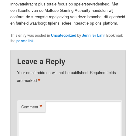
innovatiekracht plus totale focus op spelerstevredenheid. Met
een licentie van de Maltese Gaming Authority handelen wij
conform de strengste regelgeving van deze branche, dit openheid
en fairheid waarborgt tijdens iedere interactie op ons platform.
This entry was posted in
Uncategorized
by
Jennifer Lahl
. Bookmark
the
permalink
.
Leave a Reply
Your email address will not be published.
Required fields
*
are marked
*
Comment